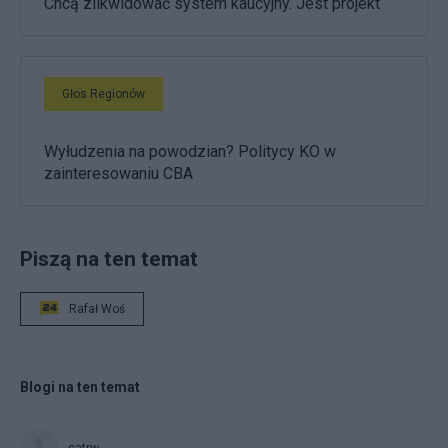
Chcą zlikwidować system kaucyjny. Jest projekt
Głos Regionów
Wyłudzenia na powodzian? Politycy KO w
zainteresowaniu CBA
Piszą na ten temat
Rafał Woś
Blogi na ten temat