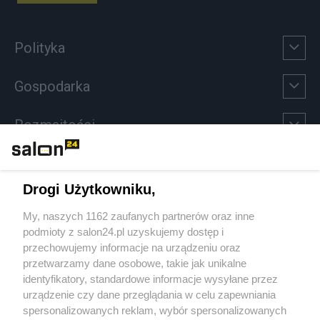
Polityka
Gospodarka
Rozmaitości
Technologie
Drogi Użytkowniku,
Sport
My, naszych 1162 zaufanych partnerów oraz inne
podmioty z salon24.pl uzyskujemy dostęp i
Społeczeństwo
przechowujemy informacje na urządzeniu oraz
przetwarzamy dane osobowe, takie jak unikalne
Kultura
identyfikatory, standardowe informacje wysyłane przez
urządzenie czy dane przeglądania w celu zapewniania
spersonalizowanych reklam, wybór spersonalizowanych