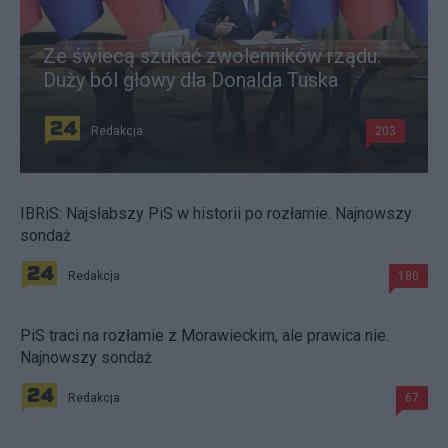
Ze świecą szukać zwolenników rządu.
Duży ból głowy dla Donalda Tuska
Redakcja
203
IBRiS: Najsłabszy PiS w historii po rozłamie. Najnowszy
sondaż
Redakcja
180
PiS traci na rozłamie z Morawieckim, ale prawica nie.
Najnowszy sondaż
Redakcja
67