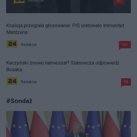
Redakcja
82
Koalicja przegrała głosowanie. PiS uratowało immunitet
Mentzena
Redakcja
101
Kaczyński znowu namieszał? Stanowcza odpowiedź
Bosaka
Redakcja
88
#
Sondaż