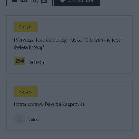
Skomentuj
55
Obserwuj notkę
Polityka
Pierwsza taka deklaracja Tuska. "Giertych nie jest
świętą krową"
Redakcja
Polityka
Istota sprawy Dawida Kacprzyka
catrw