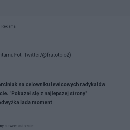
Reklama
ntami. Fot. Twitter/@fratotolo2)
Marciniak na celowniku lewicowych radykałów
cie. "Pokazał się z najlepszej strony"
 Podwyżka lada moment
iony prawem autorskim.