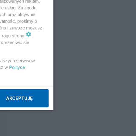
alizowanych reklam,
ie usług. Za zgodą
ych oraz aktywnie
watność, prosimy o
wolna i zawsze możesz
m rogu strony
.
sprzeciwić się
 naszych serwisów
esz w
Polityce
AKCEPTUJĘ