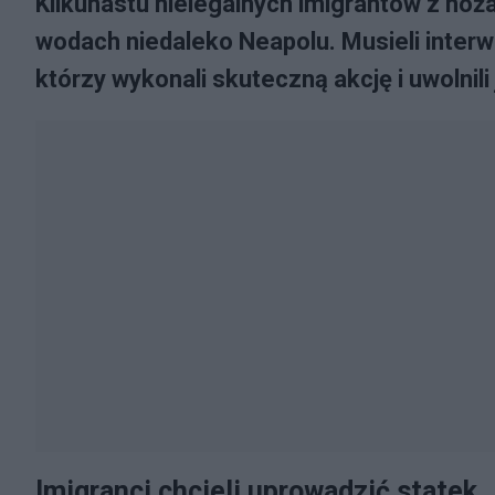
Kilkunastu nielegalnych imigrantów z noż
wodach niedaleko Neapolu. Musieli interw
którzy wykonali skuteczną akcję i uwolnil
Imigranci chcieli uprowadzić statek