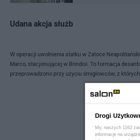
Udana akcja służb
W operacji uwolnienia statku w Zatoce Neapolitański
Marco, stacjonującej w Brindisi. To formacja desant
przeprowadzono przy użyciu śmigłowców, z których ż
Drogi Użytkow
My, naszych 1162 zau
informacje na urządze