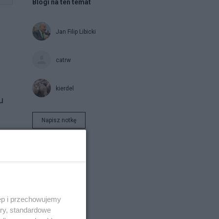
Blogi na ten temat
Jan Filip Libicki
catrw
kierdel
u
Napisz notkę
ęp i przechowujemy
ory, standardowe