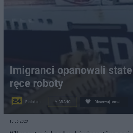
Imigranci opanowali state
ręce roboty
Redakcja
IMIGRANCI
Obserwuj temat
(Siły specjalne uwalniają turecki statek przed imigranta
10.06.2023