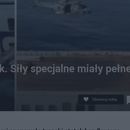
k. Siły specjalne miały pełn
Obserwuj notkę
mi. Fot. Twitter/@fratotolo2)