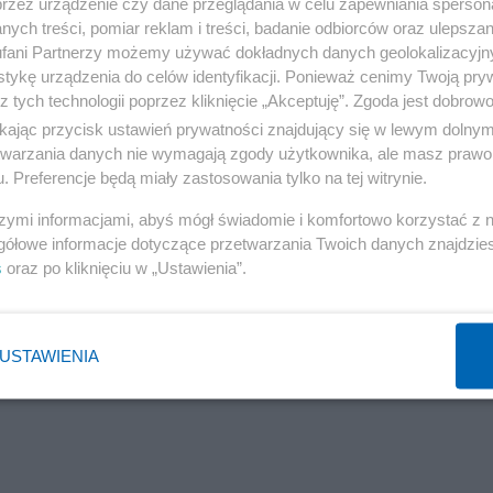
przez urządzenie czy dane przeglądania w celu zapewniania sperson
ych treści, pomiar reklam i treści, badanie odbiorców oraz ulepszan
fani Partnerzy możemy używać dokładnych danych geolokalizacyjn
tykę urządzenia do celów identyfikacji. Ponieważ cenimy Twoją pry
z tych technologii poprzez kliknięcie „Akceptuję”. Zgoda jest dobro
ikając przycisk ustawień prywatności znajdujący się w lewym dolny
etwarzania danych nie wymagają zgody użytkownika, ale masz prawo 
. Preferencje będą miały zastosowania tylko na tej witrynie.
szymi informacjami, abyś mógł świadomie i komfortowo korzystać z
gółowe informacje dotyczące przetwarzania Twoich danych znajdzi
s
oraz po kliknięciu w „Ustawienia”.
USTAWIENIA