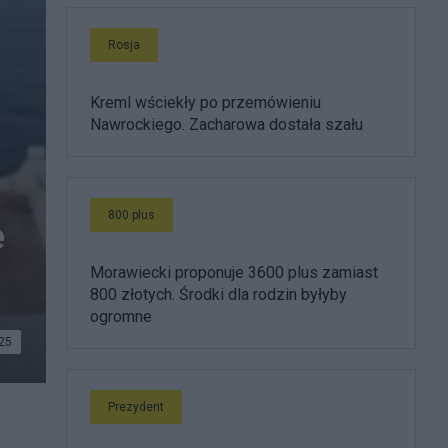
Rosja
Kreml wściekły po przemówieniu
Nawrockiego. Zacharowa dostała szału
800 plus
e
Morawiecki proponuje 3600 plus zamiast
800 złotych. Środki dla rodzin byłyby
ogromne
25
Prezydent