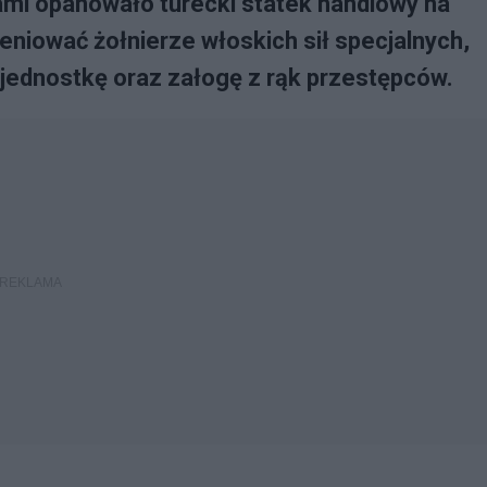
ami opanowało turecki statek handlowy na
eniować żołnierze włoskich sił specjalnych,
i jednostkę oraz załogę z rąk przestępców.