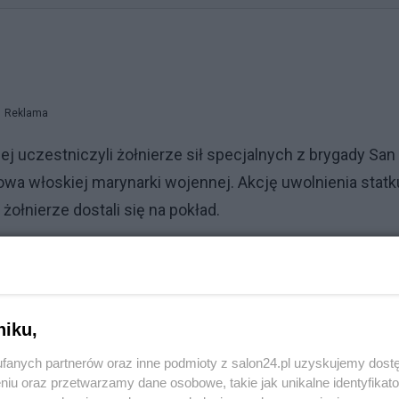
Reklama
ej uczestniczyli żołnierze sił specjalnych z brygady San
owa włoskiej marynarki wojennej. Akcję uwolnienia statk
ołnierze dostali się na pokład.
niku,
fanych partnerów oraz inne podmioty z salon24.pl uzyskujemy dost
niu oraz przetwarzamy dane osobowe, takie jak unikalne identyfikat