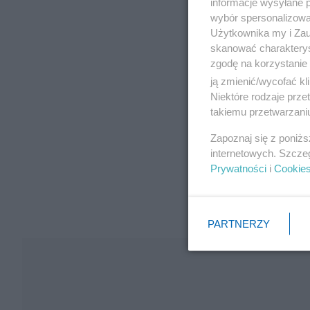
informacje wysyłane 
wybór spersonalizowan
Użytkownika my i Zau
skanować charakterys
zgodę na korzystanie 
ją zmienić/wycofać kl
Niektóre rodzaje prz
takiemu przetwarzaniu
Zapoznaj się z poniż
internetowych. Szcze
Prywatności
i
Cookie
PARTNERZY