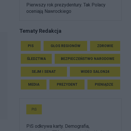
Pierwszy rok prezydentury. Tak Polacy
oceniają Nawrockiego
Tematy Redakcja
PIS
GŁOS REGIONÓW
ZDROWIE
ŚLEDZTWA
BEZPIECZEŃSTWO NARODOWE
SEJM I SENAT
WIDEO SALON24
MEDIA
PREZYDENT
PIENIĄDZE
PiS
PiS odkrywa karty. Demografia,