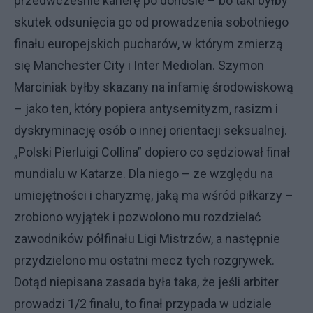
przedwcześnie karierę po donosie – bo taki byłby
skutek odsunięcia go od prowadzenia sobotniego
finału europejskich pucharów, w którym zmierzą
się Manchester City i Inter Mediolan. Szymon
Marciniak byłby skazany na infamię środowiskową
– jako ten, który popiera antysemityzm, rasizm i
dyskryminację osób o innej orientacji seksualnej.
„Polski Pierluigi Collina” dopiero co sędziował finał
mundialu w Katarze. Dla niego – ze względu na
umiejętności i charyzmę, jaką ma wśród piłkarzy –
zrobiono wyjątek i pozwolono mu rozdzielać
zawodników półfinału Ligi Mistrzów, a następnie
przydzielono mu ostatni mecz tych rozgrywek.
Dotąd niepisana zasada była taka, że jeśli arbiter
prowadzi 1/2 finału, to finał przypada w udziale