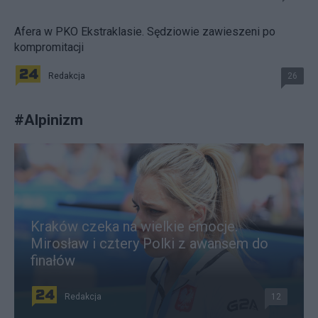
Afera w PKO Ekstraklasie. Sędziowie zawieszeni po
kompromitacji
Redakcja
26
#
Alpinizm
Kraków czeka na wielkie emocje.
Mirosław i cztery Polki z awansem do
finałów
Redakcja
12