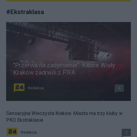
#
Ekstraklasa
"Przerwa na zadymienie". Kibice Wisły
Kraków zadrwili z FIFA
Redakcja
6
Sensacyjna Wieczysta Kraków. Miasto ma trzy kluby w
PKO Ekstraklasie
Redakcja
2