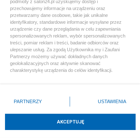
podmioty z salon24.pl uzyskujemy dostęp i
Społeczeństwo
przechowujemy informacje na urządzeniu oraz
przetwarzamy dane osobowe, takie jak unikalne
Kultura
identyfikatory, standardowe informacje wysyłane przez
urządzenie czy dane przeglądania w celu zapewniania
spersonalizowanych reklam, wybór spersonalizowanych
treści, pomiar reklam i treści, badanie odbiorców oraz
ulepszanie usług. Za zgodą Użytkownika my i Zaufani
X
Facebook
Instagram
Youtube
Partnerzy możemy używać dokładnych danych
geolokalizacyjnych oraz aktywnie skanować
charakterystykę urządzenia do celów identyfikacji.
Web Content Media sp. z o. o. © 2022
Ponieważ cenimy Twoją prywatność, prosimy o zgodę na
korzystanie z tych technologii poprzez kliknięcie
„Akceptuję”. Zgoda jest dobrowolna i zawsze możesz ją
Pomoc
O nas
Praca
Reklama
Kontakt
zmienić/wycofać klikając przycisk ustawień prywatności
PARTNERZY
USTAWIENIA
znajdujący się w lewym dolnym rogu strony
. Niektóre
rodzaje przetwarzania danych nie wymagają zgody
użytkownika, ale masz prawo sprzeciwić się takiemu
AKCEPTUJĘ
przetwarzaniu. Preferencje będą miały zastosowania tylko
Technologię dostarcza:
W3media.pl
na tej witrynie.