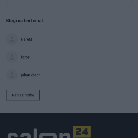
Blogi na ten temat
HareM
foros
julian olech
Napisz notkę