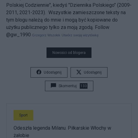
Polskiej Codziennie", kiedyś "Dziennika Polskiego" (2009-
2011, 2021-2023). Wszystkie zamieszczone teksty na
tym blogu należą do mnie i mogą być kopiowane do
użytku publicznego tylko za moją zgodą.
Follow
@gw_1990
Grzegorz Wszołek
Utwórz swoją wizytówkę
Nowości od blogera
Udostępnij
Udostępnij
Skomentuj
133
Sport
Odeszła legenda Milanu. Piłkarskie Włochy w
żałobie