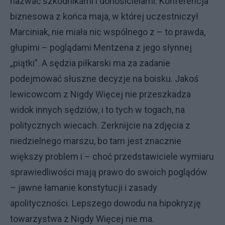
nazwać szkodnikami i donosicielami. Konferencja
biznesowa z końca maja, w której uczestniczył
Marciniak, nie miała nic wspólnego z – to prawda,
głupimi – poglądami Mentzena z jego słynnej
„piątki”. A sędzia piłkarski ma za zadanie
podejmować słuszne decyzje na boisku. Jakoś
lewicowcom z Nigdy Więcej nie przeszkadza
widok innych sędziów, i to tych w togach, na
politycznych wiecach. Zerknijcie na zdjęcia z
niedzielnego marszu, bo tam jest znacznie
większy problem i – choć przedstawiciele wymiaru
sprawiedliwości mają prawo do swoich poglądów
– jawne łamanie konstytucji i zasady
apolityczności. Lepszego dowodu na hipokryzję
towarzystwa z Nigdy Więcej nie ma.