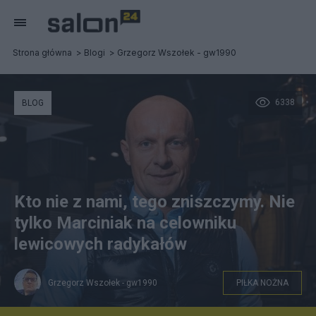
Strona główna
Blogi
Grzegorz Wszołek - gw1990
6338
BLOG
Kto nie z nami, tego zniszczymy. Nie
tylko Marciniak na celowniku
lewicowych radykałów
Grzegorz Wszołek - gw1990
PIŁKA NOŻNA