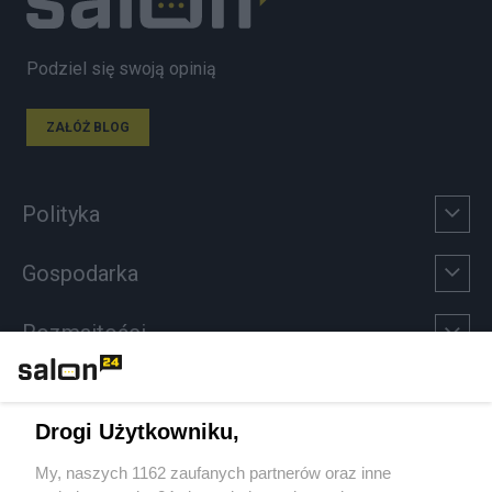
Podziel się swoją opinią
ZAŁÓŻ BLOG
Polityka
Gospodarka
Rozmaitości
Technologie
Drogi Użytkowniku,
Sport
My, naszych 1162 zaufanych partnerów oraz inne