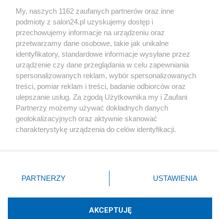
Sport
My, naszych 1162 zaufanych partnerów oraz inne
podmioty z salon24.pl uzyskujemy dostęp i
Społeczeństwo
przechowujemy informacje na urządzeniu oraz
przetwarzamy dane osobowe, takie jak unikalne
Kultura
identyfikatory, standardowe informacje wysyłane przez
urządzenie czy dane przeglądania w celu zapewniania
spersonalizowanych reklam, wybór spersonalizowanych
treści, pomiar reklam i treści, badanie odbiorców oraz
ulepszanie usług. Za zgodą Użytkownika my i Zaufani
X
Facebook
Instagram
Youtube
Partnerzy możemy używać dokładnych danych
geolokalizacyjnych oraz aktywnie skanować
charakterystykę urządzenia do celów identyfikacji.
Web Content Media sp. z o. o. © 2022
Ponieważ cenimy Twoją prywatność, prosimy o zgodę na
korzystanie z tych technologii poprzez kliknięcie
„Akceptuję”. Zgoda jest dobrowolna i zawsze możesz ją
Pomoc
O nas
Praca
Reklama
Kontakt
zmienić/wycofać klikając przycisk ustawień prywatności
PARTNERZY
USTAWIENIA
znajdujący się w lewym dolnym rogu strony
. Niektóre
rodzaje przetwarzania danych nie wymagają zgody
użytkownika, ale masz prawo sprzeciwić się takiemu
AKCEPTUJĘ
przetwarzaniu. Preferencje będą miały zastosowania tylko