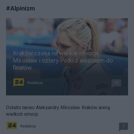
#
Alpinizm
Kraków czeka na wielkie emocje.
Mirosław i cztery Polki z awansem do
finałów
Redakcja
12
Ostatni taniec Aleksandry Mirosław. Kraków areną
wielkich emocji
Redakcja
7