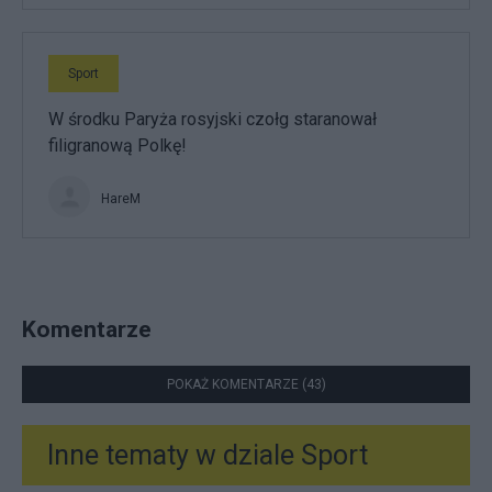
Sport
W środku Paryża rosyjski czołg staranował
filigranową Polkę!
HareM
Komentarze
POKAŻ KOMENTARZE (43)
Inne tematy w dziale
Sport