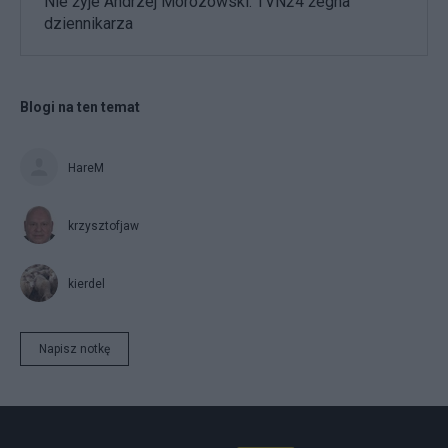
Nie żyje Andrzej Morozowski. TVN24 żegna
dziennikarza
Blogi na ten temat
HareM
krzysztofjaw
kierdel
Napisz notkę