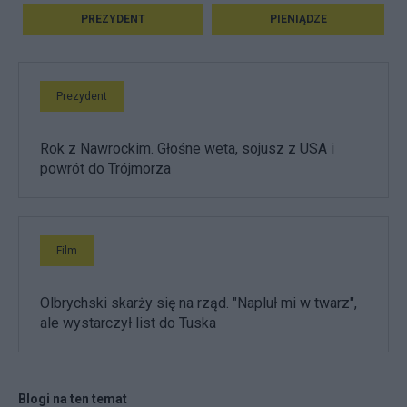
PREZYDENT
PIENIĄDZE
Prezydent
Rok z Nawrockim. Głośne weta, sojusz z USA i
powrót do Trójmorza
Film
Olbrychski skarży się na rząd. "Napluł mi w twarz",
ale wystarczył list do Tuska
Blogi na ten temat