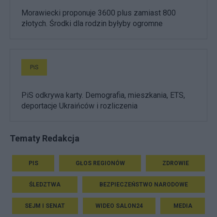
Morawiecki proponuje 3600 plus zamiast 800
złotych. Środki dla rodzin byłyby ogromne
PiS
PiS odkrywa karty. Demografia, mieszkania, ETS,
deportacje Ukraińców i rozliczenia
Tematy Redakcja
PIS
GŁOS REGIONÓW
ZDROWIE
ŚLEDZTWA
BEZPIECZEŃSTWO NARODOWE
SEJM I SENAT
WIDEO SALON24
MEDIA