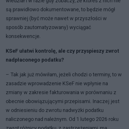
wiedział i w razie gdy zobaczy, że któreś z nich nie
są prawidłowo dokumentowane, to będzie mógł
sprawniej (być może nawet w przyszłości w
sposób zautomatyzowany) wyciągać
konsekwencje.
KSeF ułatwi kontrolę, ale czy przyspieszy zwrot
nadpłaconego podatku?
– Tak jak już mówiłam, jeżeli chodzi o terminy, to w
zasadzie wprowadzenie KSeF nie wpłynie na
zmiany w zakresie fakturowania w porównaniu z
obecnie obowiązującymi przepisami. Inaczej jest
w odniesieniu do zwrotu nadwyżki podatku
naliczonego nad należnym. Od 1 lutego 2026 roku
zwrot różnicy podatku, z zastrzeżeniami, ma