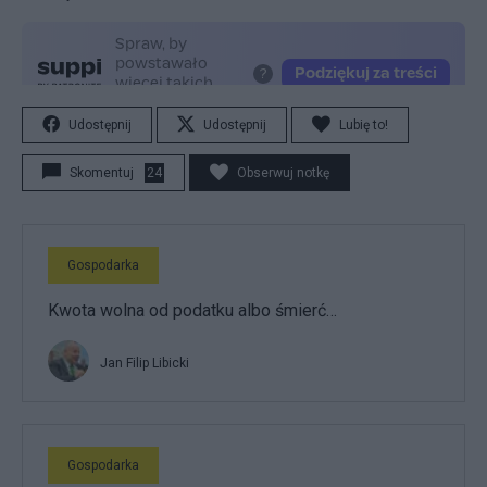
Udostępnij
Udostępnij
Lubię to!
Skomentuj
24
Obserwuj notkę
Gospodarka
Kwota wolna od podatku albo śmierć…
Jan Filip Libicki
Gospodarka