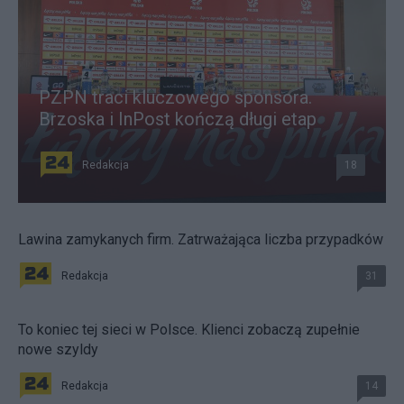
PZPN traci kluczowego sponsora.
Brzoska i InPost kończą długi etap
Redakcja
18
Lawina zamykanych firm. Zatrważająca liczba przypadków
Redakcja
31
To koniec tej sieci w Polsce. Klienci zobaczą zupełnie
nowe szyldy
Redakcja
14