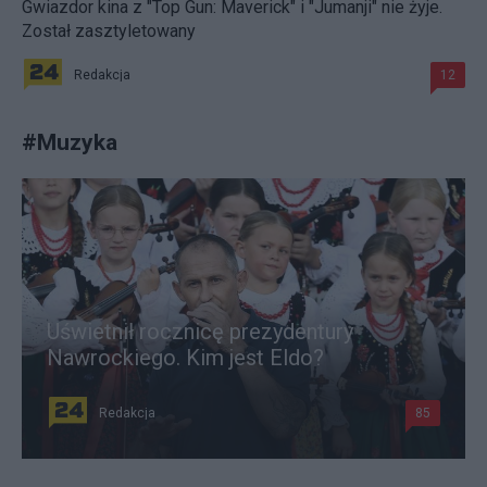
Gwiazdor kina z "Top Gun: Maverick" i "Jumanji" nie żyje.
Został zasztyletowany
Redakcja
12
#
Muzyka
Uświetnił rocznicę prezydentury
Nawrockiego. Kim jest Eldo?
Redakcja
85