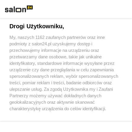
Technologie
Drogi Użytkowniku,
Sport
My, naszych 1162 zaufanych partnerów oraz inne
podmioty z salon24.pl uzyskujemy dostęp i
Społeczeństwo
przechowujemy informacje na urządzeniu oraz
przetwarzamy dane osobowe, takie jak unikalne
Kultura
identyfikatory, standardowe informacje wysyłane przez
urządzenie czy dane przeglądania w celu zapewniania
spersonalizowanych reklam, wybór spersonalizowanych
treści, pomiar reklam i treści, badanie odbiorców oraz
ulepszanie usług. Za zgodą Użytkownika my i Zaufani
X
Facebook
Instagram
Youtube
Partnerzy możemy używać dokładnych danych
geolokalizacyjnych oraz aktywnie skanować
charakterystykę urządzenia do celów identyfikacji.
Web Content Media sp. z o. o. © 2022
Ponieważ cenimy Twoją prywatność, prosimy o zgodę na
korzystanie z tych technologii poprzez kliknięcie
„Akceptuję”. Zgoda jest dobrowolna i zawsze możesz ją
Pomoc
O nas
Praca
Reklama
Kontakt