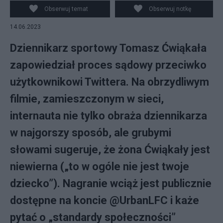
Twitter/Mateusz Urbaniak / Tomasz Ćwiąkała - screen:
Obserwuj temat
Obserwuj notkę
YouTube
14.06.2023
Dziennikarz sportowy Tomasz Ćwiąkała
zapowiedział proces sądowy przeciwko
użytkownikowi Twittera. Na obrzydliwym
filmie, zamieszczonym w sieci,
internauta nie tylko obraża dziennikarza
w najgorszy sposób, ale grubymi
słowami sugeruje, że żona Ćwiąkały jest
niewierna („to w ogóle nie jest twoje
dziecko”). Nagranie wciąż jest publicznie
dostępne na koncie @UrbanLFC i każe
pytać o „standardy społeczności”