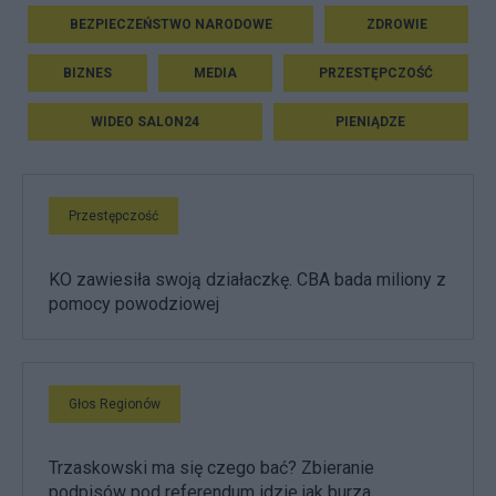
BEZPIECZEŃSTWO NARODOWE
ZDROWIE
BIZNES
MEDIA
PRZESTĘPCZOŚĆ
WIDEO SALON24
PIENIĄDZE
Przestępczość
KO zawiesiła swoją działaczkę. CBA bada miliony z
pomocy powodziowej
Głos Regionów
Trzaskowski ma się czego bać? Zbieranie
podpisów pod referendum idzie jak burza