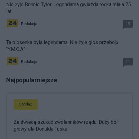
Nie żyje Bonnie Tyler. Legendarna gwiazda rocka miała 75
lat
Redakcja
15
Ta piosenka była legendarna. Nie żyje głos przeboju
"Y.M.C.A."
Redakcja
11
Najpopularniejsze
Sondaż
Ze świecą szukać zwolenników rządu. Duży ból
głowy dla Donalda Tuska