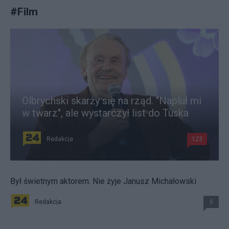
#
Film
Olbrychski skarży się na rząd. "Napluł mi
w twarz", ale wystarczył list do Tuska
Redakcja
123
Był świetnym aktorem. Nie żyje Janusz Michałowski
Redakcja
8