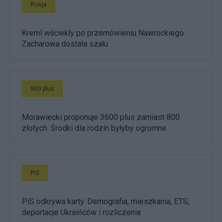
Rosja
Kreml wściekły po przemówieniu Nawrockiego.
Zacharowa dostała szału
800 plus
Morawiecki proponuje 3600 plus zamiast 800
złotych. Środki dla rodzin byłyby ogromne
PiS
PiS odkrywa karty. Demografia, mieszkania, ETS,
deportacje Ukraińców i rozliczenia