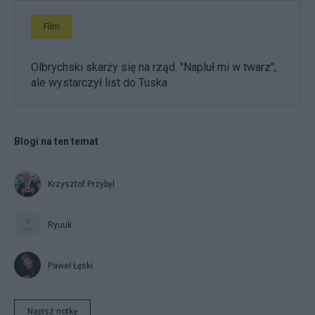
Film
Olbrychski skarży się na rząd. "Napluł mi w twarz",
ale wystarczył list do Tuska
Blogi na ten temat
Krzysztof Przybyl
Ryuuk
Paweł Łęski
Napisz notkę