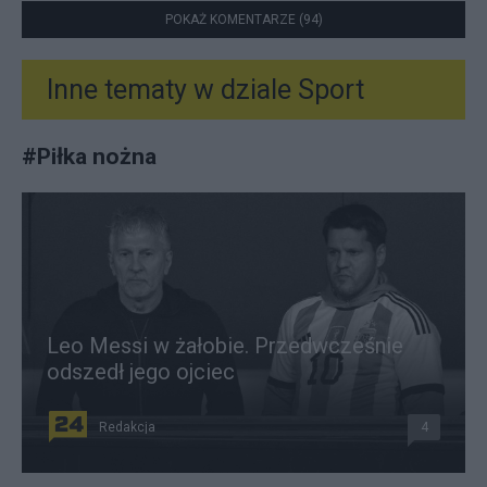
POKAŻ KOMENTARZE (94)
Inne tematy w dziale
Sport
#
Piłka nożna
Leo Messi w żałobie. Przedwcześnie
odszedł jego ojciec
Redakcja
4