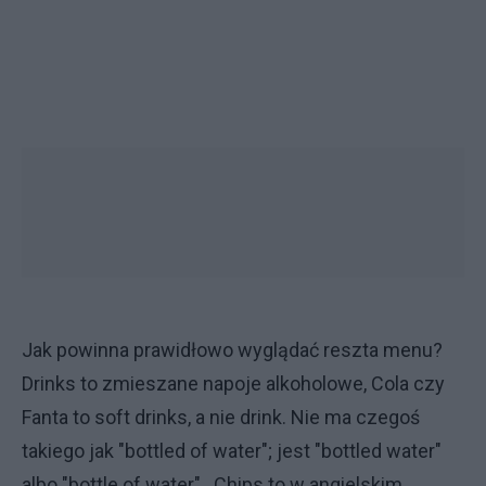
Jak powinna prawidłowo wyglądać reszta menu?
Drinks to zmieszane napoje alkoholowe, Cola czy
Fanta to soft drinks, a nie drink. Nie ma czegoś
takiego jak "bottled of water"; jest "bottled water"
albo "bottle of water" . Chips to w angielskim