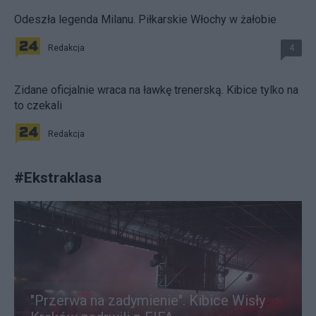
Odeszła legenda Milanu. Piłkarskie Włochy w żałobie
Redakcja
4
Zidane oficjalnie wraca na ławkę trenerską. Kibice tylko na
to czekali
Redakcja
#
Ekstraklasa
"Przerwa na zadymienie". Kibice Wisły