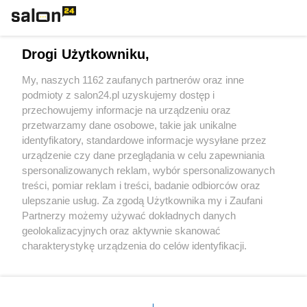
Technologie
Drogi Użytkowniku,
Sport
My, naszych 1162 zaufanych partnerów oraz inne
podmioty z salon24.pl uzyskujemy dostęp i
Społeczeństwo
przechowujemy informacje na urządzeniu oraz
przetwarzamy dane osobowe, takie jak unikalne
Kultura
identyfikatory, standardowe informacje wysyłane przez
urządzenie czy dane przeglądania w celu zapewniania
spersonalizowanych reklam, wybór spersonalizowanych
treści, pomiar reklam i treści, badanie odbiorców oraz
ulepszanie usług. Za zgodą Użytkownika my i Zaufani
X
Facebook
Instagram
Youtube
Partnerzy możemy używać dokładnych danych
geolokalizacyjnych oraz aktywnie skanować
charakterystykę urządzenia do celów identyfikacji.
Web Content Media sp. z o. o. © 2022
Ponieważ cenimy Twoją prywatność, prosimy o zgodę na
korzystanie z tych technologii poprzez kliknięcie
„Akceptuję”. Zgoda jest dobrowolna i zawsze możesz ją
Pomoc
O nas
Praca
Reklama
Kontakt
zmienić/wycofać klikając przycisk ustawień prywatności