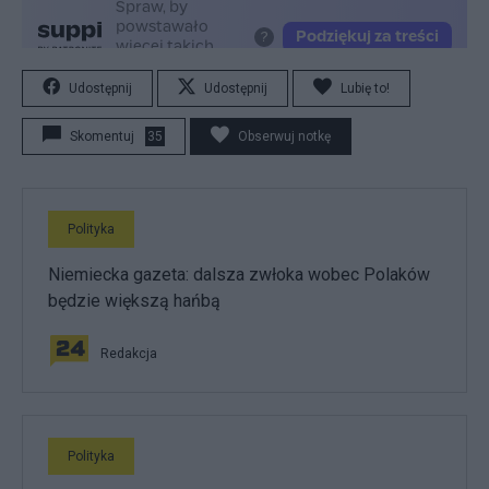
Udostępnij
Udostępnij
Lubię to!
Skomentuj
35
Obserwuj notkę
Polityka
Niemiecka gazeta: dalsza zwłoka wobec Polaków
będzie większą hańbą
Redakcja
Polityka