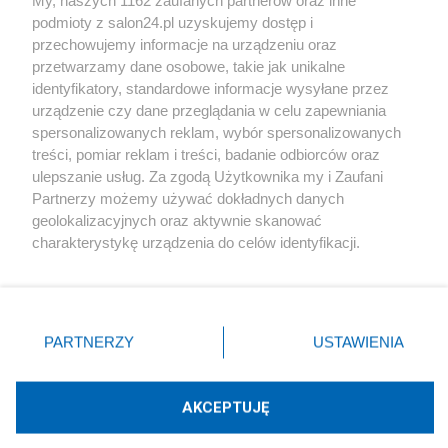
podmioty z salon24.pl uzyskujemy dostęp i
Społeczeństwo
przechowujemy informacje na urządzeniu oraz
przetwarzamy dane osobowe, takie jak unikalne
Kultura
identyfikatory, standardowe informacje wysyłane przez
urządzenie czy dane przeglądania w celu zapewniania
spersonalizowanych reklam, wybór spersonalizowanych
treści, pomiar reklam i treści, badanie odbiorców oraz
ulepszanie usług. Za zgodą Użytkownika my i Zaufani
X
Facebook
Instagram
Youtube
Partnerzy możemy używać dokładnych danych
geolokalizacyjnych oraz aktywnie skanować
charakterystykę urządzenia do celów identyfikacji.
Web Content Media sp. z o. o. © 2022
Ponieważ cenimy Twoją prywatność, prosimy o zgodę na
korzystanie z tych technologii poprzez kliknięcie
„Akceptuję”. Zgoda jest dobrowolna i zawsze możesz ją
Pomoc
O nas
Praca
Reklama
Kontakt
zmienić/wycofać klikając przycisk ustawień prywatności
PARTNERZY
USTAWIENIA
znajdujący się w lewym dolnym rogu strony
. Niektóre
rodzaje przetwarzania danych nie wymagają zgody
użytkownika, ale masz prawo sprzeciwić się takiemu
AKCEPTUJĘ
przetwarzaniu. Preferencje będą miały zastosowania tylko
Technologię dostarcza:
W3media.pl
na tej witrynie.