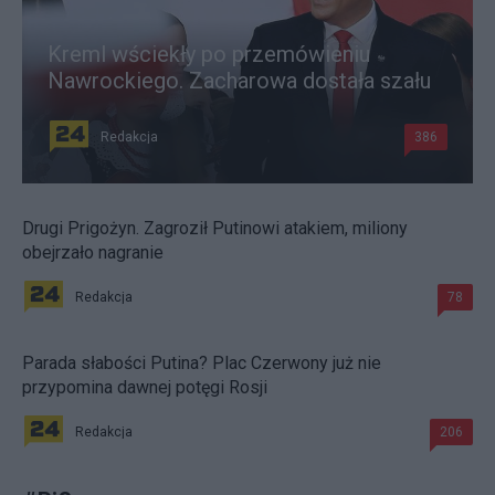
Kreml wściekły po przemówieniu
Nawrockiego. Zacharowa dostała szału
Redakcja
386
Drugi Prigożyn. Zagroził Putinowi atakiem, miliony
obejrzało nagranie
Redakcja
78
Parada słabości Putina? Plac Czerwony już nie
przypomina dawnej potęgi Rosji
Redakcja
206