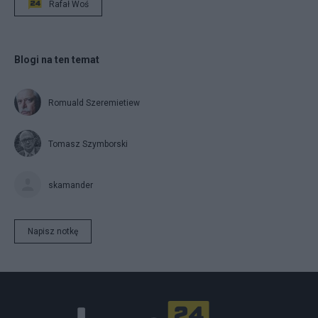
Rafał Woś
Blogi na ten temat
Romuald Szeremietiew
Tomasz Szymborski
skamander
Napisz notkę