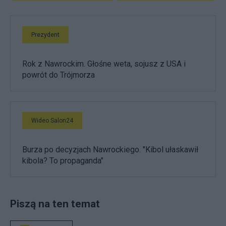
Prezydent
Rok z Nawrockim. Głośne weta, sojusz z USA i
powrót do Trójmorza
Wideo Salon24
Burza po decyzjach Nawrockiego. "Kibol ułaskawił
kibola? To propaganda"
Piszą na ten temat