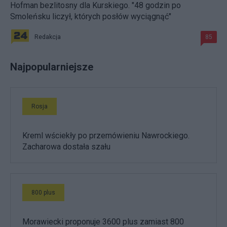
Hofman bezlitosny dla Kurskiego. "48 godzin po
Smoleńsku liczył, których posłów wyciągnąć"
Redakcja
85
Najpopularniejsze
Rosja
Kreml wściekły po przemówieniu Nawrockiego.
Zacharowa dostała szału
800 plus
Morawiecki proponuje 3600 plus zamiast 800