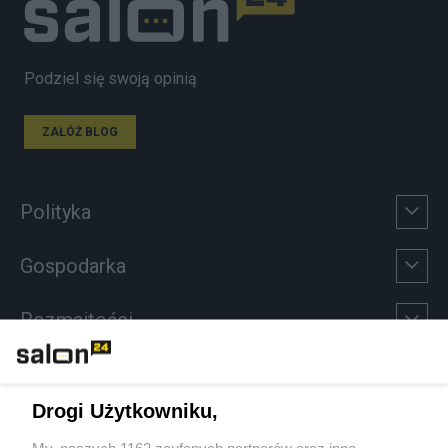
Podziel się swoją opinią
ZAŁÓŻ BLOG
Polityka
Gospodarka
Rozmaitości
Technologie
Drogi Użytkowniku,
Sport
My, naszych 1162 zaufanych partnerów oraz inne