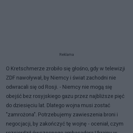
Reklama
O Kretschmerze zrobiło się głośno, gdy w telewizji
ZDF nawoływał, by Niemcy i świat zachodni nie
odwracali się od Rosji. - Niemcy nie mogą się
obejść bez rosyjskiego gazu przez najbliższe pięć
do dziesięciu lat. Dlatego wojna musi zostać
"zamrożona". Potrzebujemy zawieszenia broni i
negocjacji, by zakończyć tę wojnę - oceniał, czym
rozsierdził ówczesnego ambasadora Ukrainy w