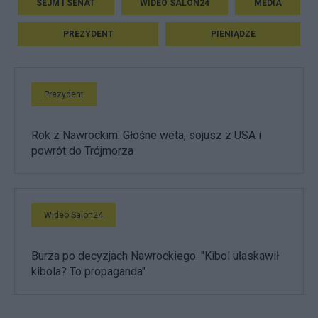
SEJM I SENAT
WIDEO SALON24
MEDIA
PREZYDENT
PIENIĄDZE
Prezydent
Rok z Nawrockim. Głośne weta, sojusz z USA i
powrót do Trójmorza
Wideo Salon24
Burza po decyzjach Nawrockiego. "Kibol ułaskawił
kibola? To propaganda"