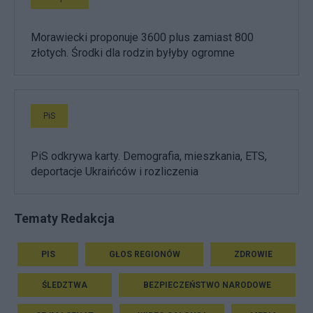
Morawiecki proponuje 3600 plus zamiast 800
złotych. Środki dla rodzin byłyby ogromne
PiS
PiS odkrywa karty. Demografia, mieszkania, ETS,
deportacje Ukraińców i rozliczenia
Tematy Redakcja
PIS
GŁOS REGIONÓW
ZDROWIE
ŚLEDZTWA
BEZPIECZEŃSTWO NARODOWE