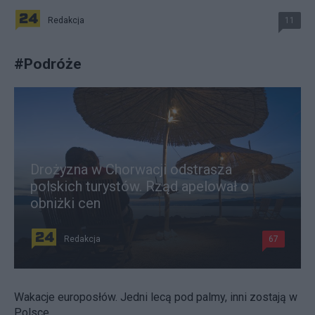
Redakcja
11
#
Podróże
Drożyzna w Chorwacji odstrasza
polskich turystów. Rząd apelował o
obniżki cen
Redakcja
67
Wakacje europosłów. Jedni lecą pod palmy, inni zostają w
Polsce