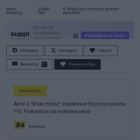
Autor:
Źródło:
© Artykuł jest chroniony prawem
Redakcja
PAP
autorskim.
Udostępnij
Udostępnij
Lubię to!
Skomentuj
27
Obserwuj notkę
Rozmaitości
Aktor z "M jak miłość" zaatakował fizycznie posłów
PiS. Prokuratura ma wytłumaczenie
Redakcja