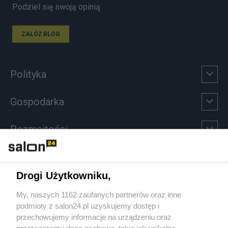
Podziel się swoją opinią
ZAŁÓŻ BLOG
Polityka
Gospodarka
Rozmaitości
Technologie
Drogi Użytkowniku,
Sport
My, naszych 1162 zaufanych partnerów oraz inne
podmioty z salon24.pl uzyskujemy dostęp i
Społeczeństwo
przechowujemy informacje na urządzeniu oraz
przetwarzamy dane osobowe, takie jak unikalne