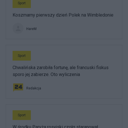
Sport
Koszmarny pierwszy dzień Polek na Wimbledonie
HareM
Sport
Chwalińska zarobiła fortunę, ale francuski fiskus
sporo jej zabierze. Oto wyliczenia
Redakcja
Sport
W środku Paryża rosyjski czołg staranował