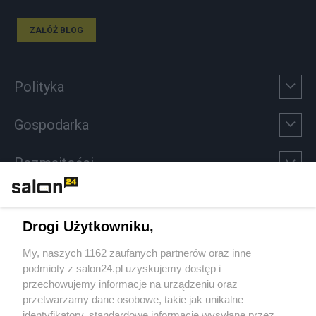
ZAŁÓŻ BLOG
Polityka
Gospodarka
Rozmaitości
Technologie
Drogi Użytkowniku,
Sport
My, naszych 1162 zaufanych partnerów oraz inne
podmioty z salon24.pl uzyskujemy dostęp i
Społeczeństwo
przechowujemy informacje na urządzeniu oraz
przetwarzamy dane osobowe, takie jak unikalne
Kultura
identyfikatory, standardowe informacje wysyłane przez