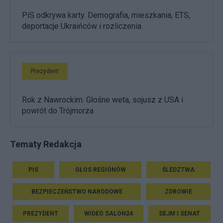
PiS odkrywa karty. Demografia, mieszkania, ETS,
deportacje Ukraińców i rozliczenia
Prezydent
Rok z Nawrockim. Głośne weta, sojusz z USA i
powrót do Trójmorza
Tematy Redakcja
PIS
GŁOS REGIONÓW
ŚLEDZTWA
BEZPIECZEŃSTWO NARODOWE
ZDROWIE
PREZYDENT
WIDEO SALON24
SEJM I SENAT