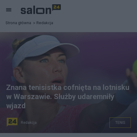
Strona główna
Redakcja
Znana tenisistka cofnięta na lotnisku
w Warszawie. Służby udaremniły
wjazd
Redakcja
TENIS
(Wiera Zwonariowa. Fot. Screen z Twittera)