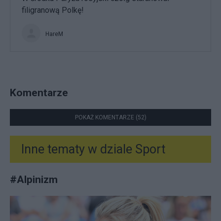
filigranową Polkę!
HareM
Komentarze
POKAŻ KOMENTARZE (52)
Inne tematy w dziale
Sport
#
Alpinizm