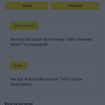
MEDIA
PIENIĄDZE
Wideo Salon24
Burza po decyzjach Nawrockiego. "Kibol ułaskawił
kibola? To propaganda"
Media
Nie żyje Andrzej Morozowski. TVN24 żegna
dziennikarza
Blogi na ten temat