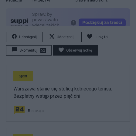
Redakcja
Twitter, PAP
prawem autorskim.
Udostępnij
Udostępnij
Lubię to!
Skomentuj
52
Obserwuj notkę
Sport
Warszawa stanie się stolicą kobiecego tenisa.
Bezpłatny wstęp przez pięć dni
Redakcja