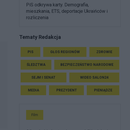
PiS odkrywa karty. Demografia,
mieszkania, ETS, deportacje Ukraińców i
rozliczenia
Tematy Redakcja
PIS
GŁOS REGIONÓW
ZDROWIE
ŚLEDZTWA
BEZPIECZEŃSTWO NARODOWE
SEJM I SENAT
WIDEO SALON24
MEDIA
PREZYDENT
PIENIĄDZE
Film