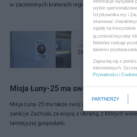
informacje wysyłane 
w zacienionych kraterach regionu.
wybór spersonalizowan
Użytkownika my i Zau
skanować charakterys
zgodę na korzystanie 
ją zmienić/wycofać kl
Niektóre rodzaje prz
Zobacz także
takiemu przetwarzaniu
Złowrogi znak na polski
Zapoznaj się z poniż
internetowych. Szcze
Prywatności
i
Cookie
Misja Łuny-25 ma swój wymiar prop
PARTNERZY
Misja Łuny-25 ma także swój wymiar propagandowy.
sankcje Zachodu za wojnę z Ukrainą, z których wiele
tamtejszej gospodarki.