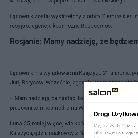
Moskwy, o 2:11 w piątek czasu moskiewskiego.
Lądownik został wystrzelony z orbity Ziemi w kieru
rosyjska agencja kosmiczna Roscosmos.
Rosjanie: Mamy nadzieję, że będzie
Lądownik ma wylądować na Księżycu 21 sierpnia, po
Jurij Borysow. Wcześniej agencja kosmiczna ustaliła
– Mam nadzieję, że nastąpi bardzo precyzyjne mięk
pracownikom kosmodromu Wostocznyj po starcie. –
Drogi Użytkow
Łuna-25, mniej więcej wielkości małego samochodu,
My, naszych 1162 zau
informacje na urządze
Księżyca, gdzie naukowcy z NASA i innych agencji k