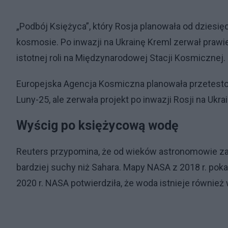
„Podbój Księżyca”, który Rosja planowała od dziesi
kosmosie. Po inwazji na Ukrainę Kreml zerwał praw
istotnej roli na Międzynarodowej Stacji Kosmicznej.
Europejska Agencja Kosmiczna planowała przetesto
Luny-25, ale zerwała projekt po inwazji Rosji na Ukrai
Wyścig po księżycową wodę
Reuters przypomina, że od wieków astronomowie zast
bardziej suchy niż Sahara. Mapy NASA z 2018 r. pok
2020 r. NASA potwierdziła, że ​​woda istnieje równi