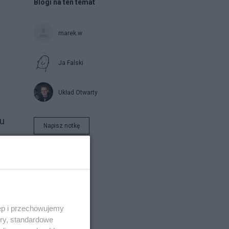
Blogi na ten temat
marek.w
Ja Falski
Układ Otwarty
su
Napisz notkę
ęp i przechowujemy
ory, standardowe
go