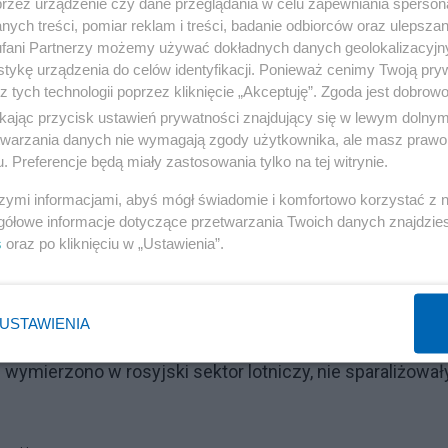
przez urządzenie czy dane przeglądania w celu zapewniania sperson
ych treści, pomiar reklam i treści, badanie odbiorców oraz ulepszan
fani Partnerzy możemy używać dokładnych danych geolokalizacyjn
Reklama
tykę urządzenia do celów identyfikacji. Ponieważ cenimy Twoją pry
z tych technologii poprzez kliknięcie „Akceptuję”. Zgoda jest dobro
ikając przycisk ustawień prywatności znajdujący się w lewym dolny
etwarzania danych nie wymagają zgody użytkownika, ale masz prawo 
. Preferencje będą miały zastosowania tylko na tej witrynie.
ch ulicach. Wagnerowcy na nalepkach: "Jesteśmy tutaj"
szymi informacjami, abyś mógł świadomie i komfortowo korzystać z
gółowe informacje dotyczące przetwarzania Twoich danych znajdzi
s
oraz po kliknięciu w „Ustawienia”.
agandowy
USTAWIENIA
 Kreml chce potwierdzić tym sposobem swoje tezy, że
 wymierzono w rosyjski sektor lotniczy, nie sparaliżował