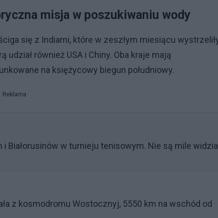
oryczna misja w poszukiwaniu wody
ciga się z Indiami, które w zeszłym miesiącu wystrzelił
 udział również USA i Chiny. Oba kraje mają
runkowane na księżycowy biegun południowy.
Reklama
 i Białorusinów w turnieju tenisowym. Nie są mile widzia
owała z kosmodromu Wostocznyj, 5550 km na wschód od