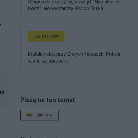
Olbrychski skarży się na rząd. "Napluł mi w
twarz", ale wystarczył list do Tuska
y
Głos Regionów
Brutalny atak przy Złotych Tarasach. Policja
namierza agresora
ni
Piszą na ten temat
Rafał Woś