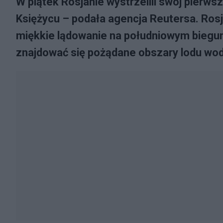
W piątek Rosjanie wystrzelili swój pierws
Księżycu – podała agencja Reutersa. Ros
miękkie lądowanie na południowym biegun
znajdować się pożądane obszary lodu wo