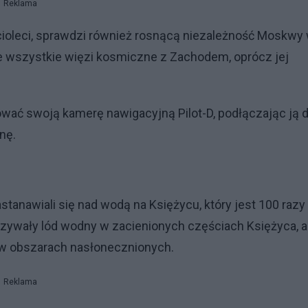
Reklama
ęcioleci, sprawdzi również rosnącą niezależność Moskwy
ie wszystkie więzi kosmiczne z Zachodem, oprócz jej
wać swoją kamerę nawigacyjną Pilot-D, podłączając ją 
nę.
anawiali się nad wodą na Księżycu, który jest 100 razy
azywały lód wodny w zacienionych częściach Księżyca, 
eż w obszarach nasłonecznionych.
Reklama