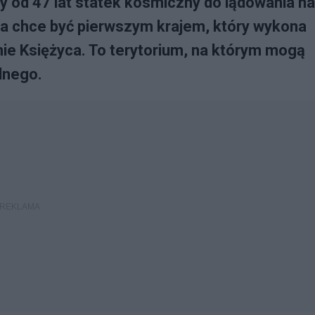
zy od 47 lat statek kosmiczny do lądowania na
ja chce być pierwszym krajem, który wykona
ie Księżyca. To terytorium, na którym mogą
dnego.