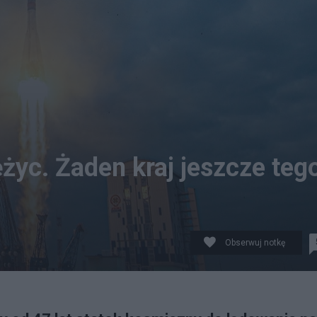
życ. Żaden kraj jeszcze teg
Obserwuj notkę
COSMOS STATE SPACE CORPORATION