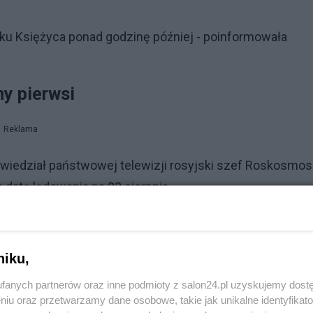
nku Księżyca ponad godzinę później - poinformowała
my pierwsi
Reklama
wiedział państwowej telewizji rosyjski szef Roskosmo
 datę lądowania na 23 sierpnia.
kie lądowanie na Księżycu – powiedział Borysow
 Mamy nadzieję, że będziemy pierwsi – dodał
niku,
 będzie działać przez rok na biegunie południowym
fanych partnerów oraz inne podmioty z salon24.pl uzyskujemy dost
niu oraz przetwarzamy dane osobowe, takie jak unikalne identyfikat
osmicznych wykryli w ostatnich latach ślady lodu wodne