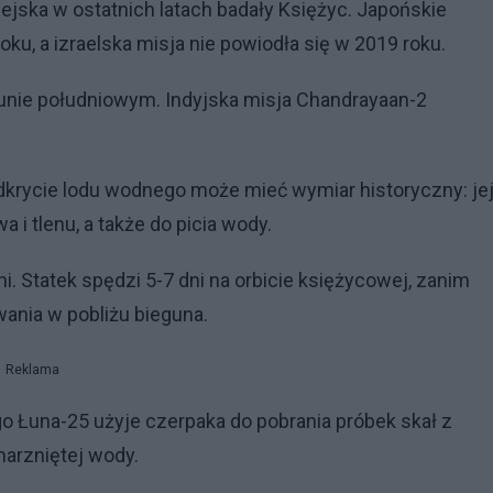
pejska w ostatnich latach badały Księżyc. Japońskie
ku, a izraelska misja nie powiodła się w 2019 roku.
gunie południowym. Indyjska misja Chandrayaan-2
odkrycie lodu wodnego może mieć wymiar historyczny: je
i tlenu, a także do picia wody.
i. Statek spędzi 5-7 dni na orbicie księżycowej, zanim
ania w pobliżu bieguna.
Reklama
o Łuna-25 użyje czerpaka do pobrania próbek skał z
arzniętej wody.