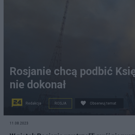
Rosjanie chcą podbić Księ
nie dokonał
Redakcja
ROSJA
Obserwuj temat
Rosjanie znów lecą na Księżyc. Fot. PAP/EPA/ROS
11.08.2023