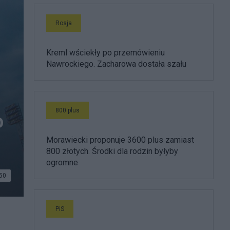
Rosja
Kreml wściekły po przemówieniu
Nawrockiego. Zacharowa dostała szału
800 plus
o
Morawiecki proponuje 3600 plus zamiast
800 złotych. Środki dla rodzin byłyby
ogromne
50
PiS