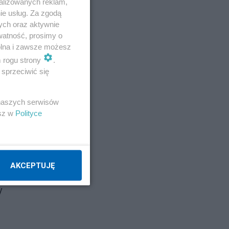
alizowanych reklam,
ie usług. Za zgodą
ych oraz aktywnie
watność, prosimy o
wolna i zawsze możesz
m rogu strony
.
sprzeciwić się
 naszych serwisów
esz w
Polityce
AKCEPTUJĘ
y