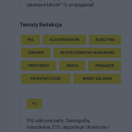
ułaskawił kibola? To propaganda"
Tematy Redakcja
PIS
GŁOS REGIONÓW
ŚLEDZTWA
ZDROWIE
BEZPIECZEŃSTWO NARODOWE
PREZYDENT
MEDIA
PIENIĄDZE
PRZESTĘPCZOŚĆ
WIDEO SALON24
PiS
PiS odkrywa karty. Demografia,
mieszkania, ETS, deportacje Ukraińców i