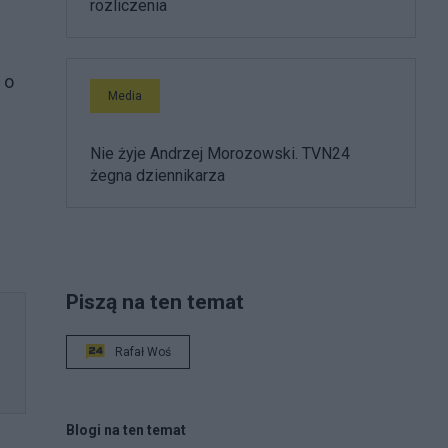
rozliczenia
 o
Media
Nie żyje Andrzej Morozowski. TVN24
żegna dziennikarza
Piszą na ten temat
Rafał Woś
Blogi na ten temat