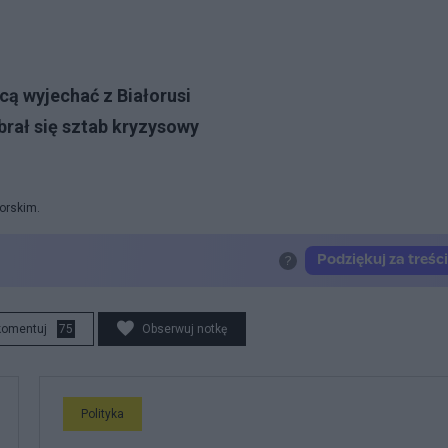
ą wyjechać z Białorusi
ebrał się sztab kryzysowy
orskim.
komentuj
75
Obserwuj notkę
Polityka