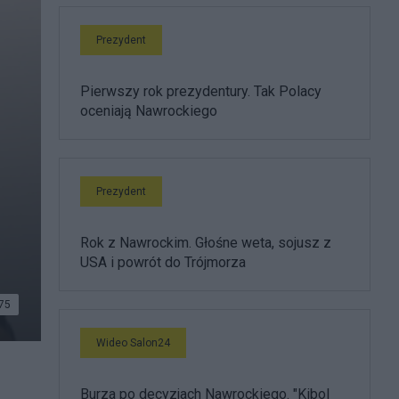
Prezydent
Pierwszy rok prezydentury. Tak Polacy
oceniają Nawrockiego
Prezydent
Rok z Nawrockim. Głośne weta, sojusz z
USA i powrót do Trójmorza
75
Wideo Salon24
Burza po decyzjach Nawrockiego. "Kibol