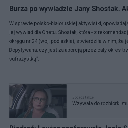
Burza po wywiadzie Jany Shostak. A
W sprawie polsko-białoruskiej aktywistki, opowiadają
jej wywiad dla Onetu. Shostak, która - z rekomendacj
okręgu nr 24 (woj. podlaskie), stwierdziła w nim, że
Dopytywana, czy jest za aborcją przez cały okres trw
sufrażystką".
Zobacz także
Wzywała do rozbiórki mur