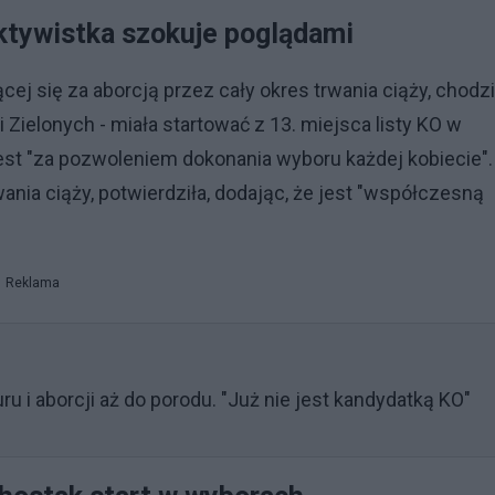
ktywistka szokuje poglądami
cej się za aborcją przez cały okres trwania ciąży, chodzi
i Zielonych - miała startować z 13. miejsca listy KO w
 jest "za pozwoleniem dokonania wyboru każdej kobiecie".
ania ciąży, potwierdziła, dodając, że jest "współczesną
Reklama
u i aborcji aż do porodu. "Już nie jest kandydatką KO"