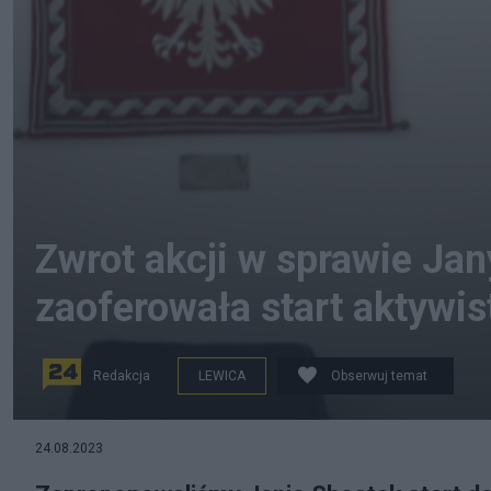
Zwrot akcji w sprawie Jan
zaoferowała start aktywis
Redakcja
LEWICA
Obserwuj temat
na zdjęciu: Polsko-białoruska aktywistka Jana Shosta
24.08.2023