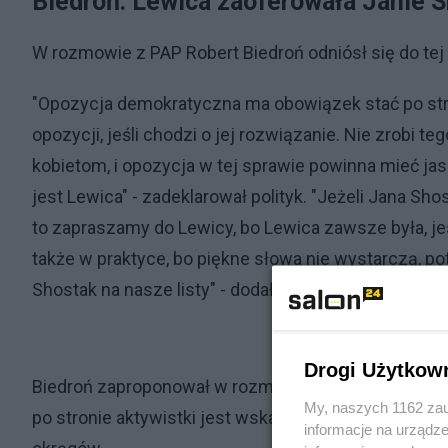
Biedroń: Lewica zaoferowała Janie 
W rozmowie z PAP Robert Biedroń odniósł się do tej
"Opozycja demokratyczna ma obowiązek stać po stroni
opozycji, jeśli chodzi o jej rozwiązanie. Nie zrobi t
kobietom, i opozycja w tej sprawie powinna mieć jasn
jest Lewica" - zadeklarował polityk. "Jeżeli Jana Sh
to zapraszamy do Lewicy, bo Lewica zawsze była, jest 
także w praktyce, bo piękne słowa nie wystarczą, p
Shostak na nasze listy" - dodał.
Drogi Użytkow
Biedroń zaproponował w rozmowie telefonicznej Shos
My, naszych 1162 zau
po stronie aktywistki jest wskazanie miejsca, a na
informacje na urządze