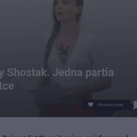
y Shostak. Jedna partia
tce
Obserwuj notkę
k w Senacie w Warszawie. fot. PAP/Paweł Supernak