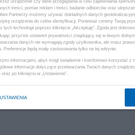
przez urządzenie czy dane przeglądania w celu zapewniania sperson
ych treści, pomiar reklam i treści, badanie odbiorców oraz ulepszan
fani Partnerzy możemy używać dokładnych danych geolokalizacyjn
eż Wirtualna Polska.
tykę urządzenia do celów identyfikacji. Ponieważ cenimy Twoją pry
z tych technologii poprzez kliknięcie „Akceptuję”. Zgoda jest dobro
ikając przycisk ustawień prywatności znajdujący się w lewym dolny
etwarzania danych nie wymagają zgody użytkownika, ale masz prawo 
-Błońska powiedziała w Radiu Plus, że Shostak nie będ
. Preferencje będą miały zastosowania tylko na tej witrynie.
akiego rozwiązania nie popiera" - podkreśliła posłanka KO
szymi informacjami, abyś mógł świadomie i komfortowo korzystać z
mu uznała też jej słowa za bardzo nieodpowiedzialne. "
gółowe informacje dotyczące przetwarzania Twoich danych znajdzi
s
oraz po kliknięciu w „Ustawienia”.
wiedziała.
Truskolaski w rozmowie z PAP potwierdził, że pochodząc
USTAWIENIA
h do Sejmu, a Zieloni poinformowali PAP, że jest już now