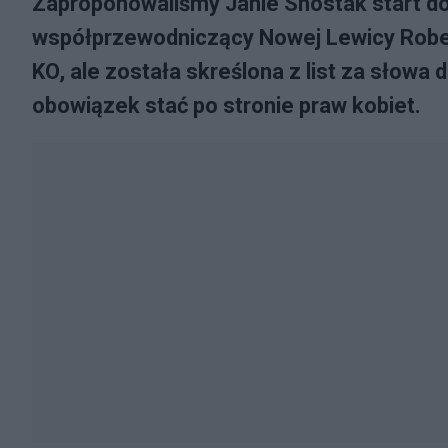
Zaproponowaliśmy Janie Shostak start do
współprzewodniczący Nowej Lewicy Robert
KO, ale została skreślona z list za słowa
obowiązek stać po stronie praw kobiet.