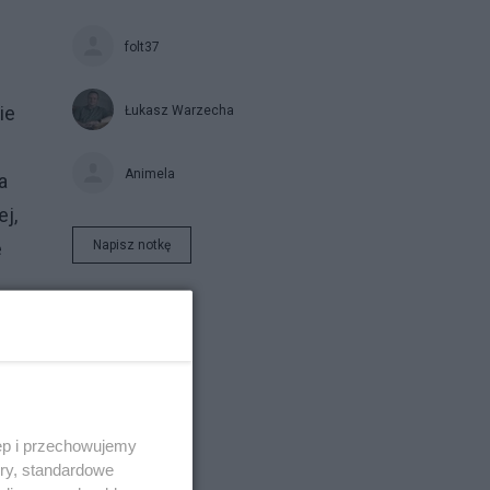
folt37
ie
Łukasz Warzecha
Animela
a
ej,
Napisz notkę
e
az
ęp i przechowujemy
ory, standardowe