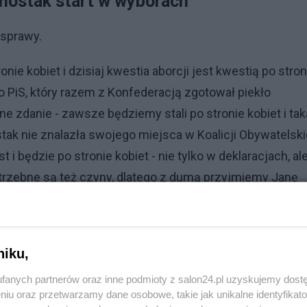
Shostak start w wyborach
 sprawy.
e kobiet i dzisiaj kwestia aborcji jest kwestią po stron
ego PiS, który razem z Konfederacją zgotował piekło
e zdanie - zawsze będziemy stali po stronie kobiet i tak
ostak nie znalazła swojego miejsca w Koalicji Obywatelski
i będzie po stronie kobiet - nie tylko w deklaracjach, al
otrzebne są też czyny, dlatego z dumą przyjmiemy Janę
Reklama
niku,
tak, że jego formacja jest gotowa na współpracę, a ter
fanych partnerów oraz inne podmioty z salon24.pl uzyskujemy dost
stępnie rozpoczną się rozmowy z przedstawicielami
niu oraz przetwarzamy dane osobowe, takie jak unikalne identyfikat