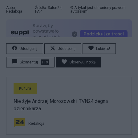
Autor:
Źródło: Salon24,
© Artykuł jest chroniony prawem
Redakcja
PAP
autorskim
Udostępnij
Udostępnij
Lubię to!
Skomentuj
119
Obserwuj notkę
Kultura
Nie żyje Andrzej Morozowski. TVN24 żegna
dziennikarza
Redakcja