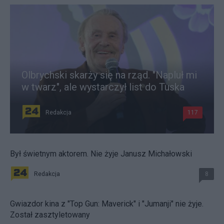
Olbrychski skarży się na rząd. "Napluł mi
w twarz", ale wystarczył list do Tuska
Redakcja
117
Był świetnym aktorem. Nie żyje Janusz Michałowski
Redakcja
8
Gwiazdor kina z "Top Gun: Maverick" i "Jumanji" nie żyje.
Został zasztyletowany