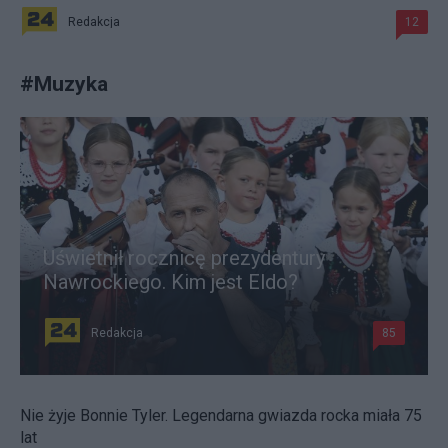
Redakcja
12
#
Muzyka
Uświetnił rocznicę prezydentury
Nawrockiego. Kim jest Eldo?
Redakcja
85
Nie żyje Bonnie Tyler. Legendarna gwiazda rocka miała 75
lat