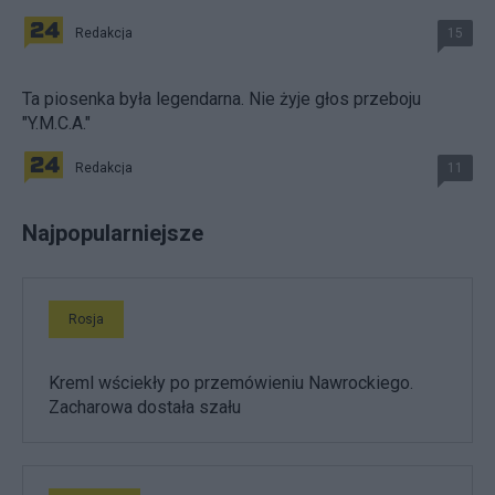
Redakcja
15
Ta piosenka była legendarna. Nie żyje głos przeboju
"Y.M.C.A."
Redakcja
11
Najpopularniejsze
Rosja
Kreml wściekły po przemówieniu Nawrockiego.
Zacharowa dostała szału