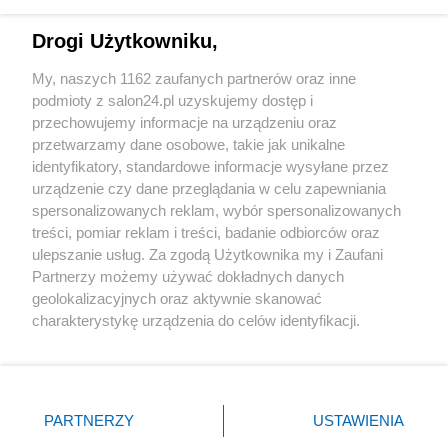
Technologie
Drogi Użytkowniku,
Sport
My, naszych 1162 zaufanych partnerów oraz inne
podmioty z salon24.pl uzyskujemy dostęp i
Społeczeństwo
przechowujemy informacje na urządzeniu oraz
przetwarzamy dane osobowe, takie jak unikalne
Kultura
identyfikatory, standardowe informacje wysyłane przez
urządzenie czy dane przeglądania w celu zapewniania
spersonalizowanych reklam, wybór spersonalizowanych
treści, pomiar reklam i treści, badanie odbiorców oraz
ulepszanie usług. Za zgodą Użytkownika my i Zaufani
X
Facebook
Instagram
Youtube
Partnerzy możemy używać dokładnych danych
geolokalizacyjnych oraz aktywnie skanować
charakterystykę urządzenia do celów identyfikacji.
Web Content Media sp. z o. o. © 2022
Ponieważ cenimy Twoją prywatność, prosimy o zgodę na
korzystanie z tych technologii poprzez kliknięcie
„Akceptuję”. Zgoda jest dobrowolna i zawsze możesz ją
Pomoc
O nas
Praca
Reklama
Kontakt
zmienić/wycofać klikając przycisk ustawień prywatności
PARTNERZY
USTAWIENIA
znajdujący się w lewym dolnym rogu strony
. Niektóre