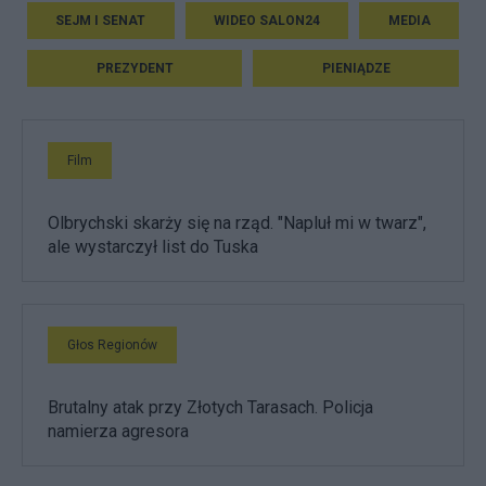
SEJM I SENAT
WIDEO SALON24
MEDIA
PREZYDENT
PIENIĄDZE
Film
Olbrychski skarży się na rząd. "Napluł mi w twarz",
ale wystarczył list do Tuska
Głos Regionów
Brutalny atak przy Złotych Tarasach. Policja
namierza agresora