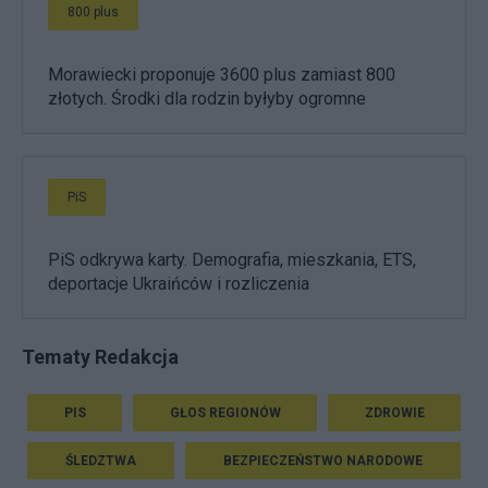
800 plus
Morawiecki proponuje 3600 plus zamiast 800
złotych. Środki dla rodzin byłyby ogromne
PiS
PiS odkrywa karty. Demografia, mieszkania, ETS,
deportacje Ukraińców i rozliczenia
Tematy Redakcja
PIS
GŁOS REGIONÓW
ZDROWIE
ŚLEDZTWA
BEZPIECZEŃSTWO NARODOWE