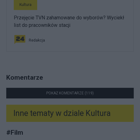
Kultura
Przejęcie TVN zahamowane do wyborów? Wyciekł
list do pracowników stacji
Redakcja
Komentarze
POKAŻ KOMENTARZE (119)
Inne tematy w dziale
Kultura
#
Film