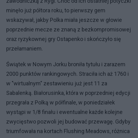
zawodniczką z Rygi. Choć od ich ostatniej potyczki
minęło już półtora roku, to pierwszy gem
wskazywał, jakby Polka miała jeszcze w głowie
poprzednie mecze ze znaną z bezkompromisowej
oraz ryzykownej gry Ostapenko i skończyło się
przełamaniem.
Świątek w Nowym Jorku broniła tytułu i zarazem
2000 punktów rankingowych. Straciła ich aż 1760 i
w "wirtualnym" zestawieniu już jest 11 za
Sabalenką. Białorusinka, która w poprzedniej edycji
przegrała z Polką w półfinale, w poniedziałek
wystąpi w 1/8 finału i ewentualne każde kolejne
zwycięstwo pozwoli jej budować przewagę. Gdyby
triumfowała na kortach Flushing Meadows, różnica