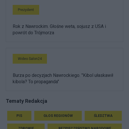
Prezydent
Rok z Nawrockim. Głośne weta, sojusz z USA i
powrót do Trójmorza
Wideo Salon24
Burza po decyzjach Nawrockiego. "Kibol ułaskawił
kibola? To propaganda"
Tematy Redakcja
PIS
GŁOS REGIONÓW
ŚLEDZTWA
ZDROWIE
BEZPIECZEŃSTWO NARODOWE