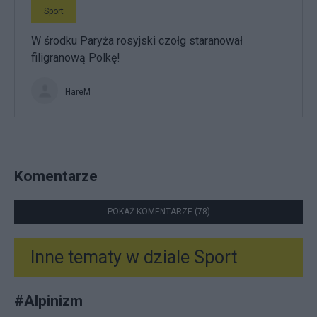
Sport
W środku Paryża rosyjski czołg staranował
filigranową Polkę!
HareM
Komentarze
POKAŻ KOMENTARZE (78)
Inne tematy w dziale
Sport
#
Alpinizm