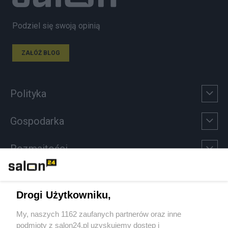
Podziel się swoją opinią
ZAŁÓŻ BLOG
Polityka
Gospodarka
Rozmaitości
Technologie
Drogi Użytkowniku,
Sport
My, naszych 1162 zaufanych partnerów oraz inne
podmioty z salon24.pl uzyskujemy dostęp i