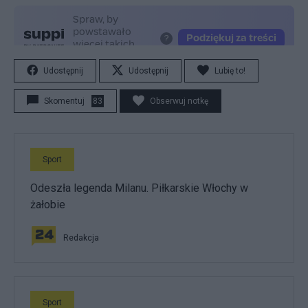
Udostępnij
Udostępnij
Lubię to!
Skomentuj
83
Obserwuj notkę
Sport
Odeszła legenda Milanu. Piłkarskie Włochy w
żałobie
Redakcja
Sport