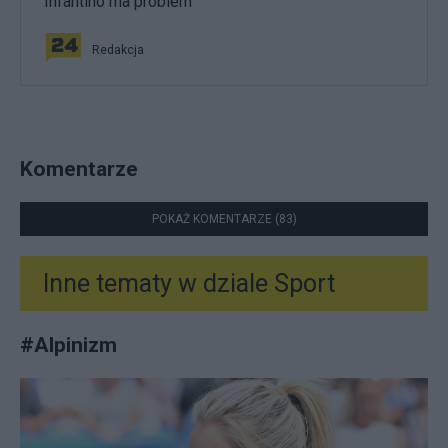
Infantino ma problem
Redakcja
Komentarze
POKAŻ KOMENTARZE (83)
Inne tematy w dziale
Sport
#
Alpinizm