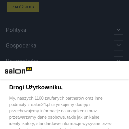
ZAŁÓŻ BLOG
Polityka
Gospodarka
Rozmaitości
Technologie
Drogi Użytkowniku,
Sport
My, naszych 1160 zaufanych partnerów oraz inne
podmioty z salon24.pl uzyskujemy dostęp i
Społeczeństwo
przechowujemy informacje na urządzeniu oraz
przetwarzamy dane osobowe, takie jak unikalne
Kultura
identyfikatory, standardowe informacje wysyłane przez