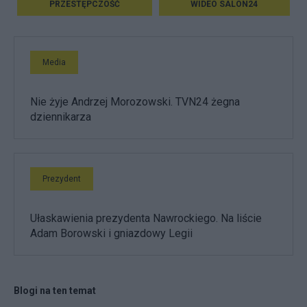
PRZESTĘPCZOŚĆ
WIDEO SALON24
Media
Nie żyje Andrzej Morozowski. TVN24 żegna
dziennikarza
Prezydent
Ułaskawienia prezydenta Nawrockiego. Na liście
Adam Borowski i gniazdowy Legii
Blogi na ten temat