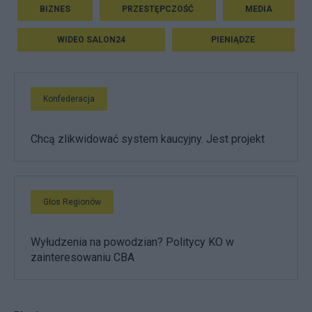
BIZNES
PRZESTĘPCZOŚĆ
MEDIA
WIDEO SALON24
PIENIĄDZE
Konfederacja
Chcą zlikwidować system kaucyjny. Jest projekt
Głos Regionów
Wyłudzenia na powodzian? Politycy KO w
zainteresowaniu CBA