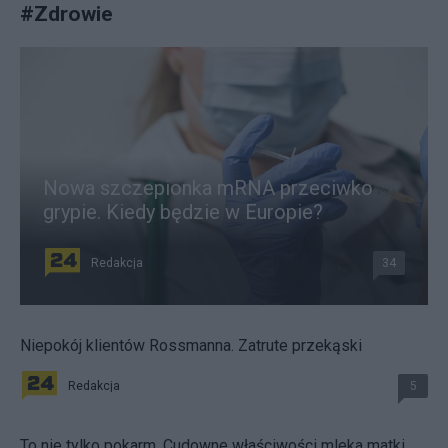
#
Zdrowie
Nowa szczepionka mRNA przeciwko
grypie. Kiedy będzie w Europie?
Redakcja
34
Niepokój klientów Rossmanna. Zatrute przekąski
Redakcja
5
To nie tylko pokarm. Cudowne właściwości mleka matki