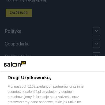
Podziel się swoją opinią
ZAŁÓŻ BLOG
Polityka
Gospodarka
Rozmaitości
Technologie
Drogi Użytkowniku,
Sport
My, naszych 1162 zaufanych partnerów oraz inne
podmioty z salon24.pl uzyskujemy dostęp i
Społeczeństwo
przechowujemy informacje na urządzeniu oraz
przetwarzamy dane osobowe, takie jak unikalne