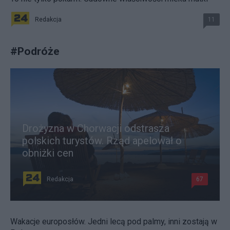
Redakcja
11
#
Podróże
Drożyzna w Chorwacji odstrasza
polskich turystów. Rząd apelował o
obniżki cen
Redakcja
67
Wakacje europosłów. Jedni lecą pod palmy, inni zostają w