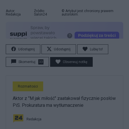
Autor:
Źródło:
© Artykuł jest chroniony prawem
Redakcja
Salon24
autorskim.
Udostępnij
Udostępnij
Lubię to!
Skomentuj
33
Obserwuj notkę
Rozmaitości
Aktor z "M jak miłość" zaatakował fizycznie posłów
PiS. Prokuratura ma wytłumaczenie
Redakcja