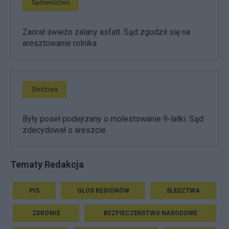
Sądownictwo
Zaorał świeżo zalany asfalt. Sąd zgodził się na
aresztowanie rolnika
Śledztwa
Były poseł podejrzany o molestowanie 9-latki. Sąd
zdecydował o areszcie
Tematy Redakcja
PIS
GŁOS REGIONÓW
ŚLEDZTWA
ZDROWIE
BEZPIECZEŃSTWO NARODOWE