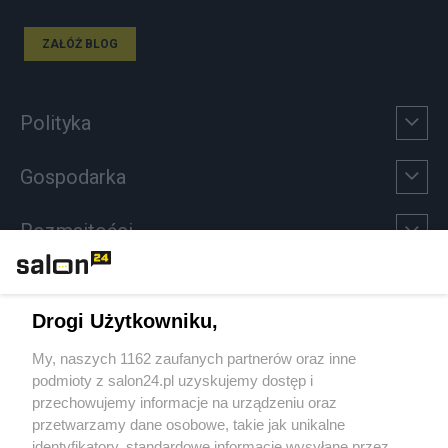
ZAŁÓŻ BLOG
Polityka
Gospodarka
Rozmaitości
Technologie
Drogi Użytkowniku,
Sport
My, naszych 1162 zaufanych partnerów oraz inne
podmioty z salon24.pl uzyskujemy dostęp i
Społeczeństwo
przechowujemy informacje na urządzeniu oraz
przetwarzamy dane osobowe, takie jak unikalne
Kultura
identyfikatory, standardowe informacje wysyłane przez