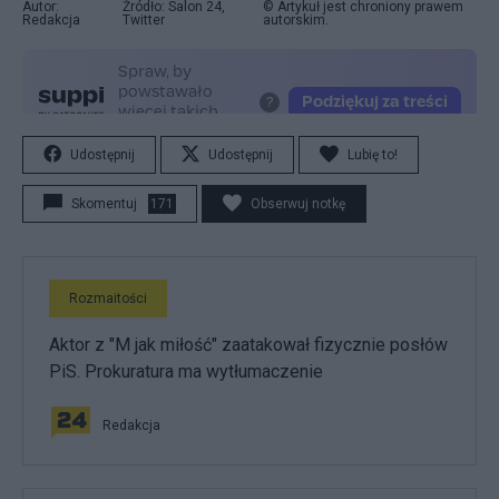
Autor:
Źródło: Salon 24,
© Artykuł jest chroniony prawem
Redakcja
Twitter
autorskim.
Udostępnij
Udostępnij
Lubię to!
Skomentuj
171
Obserwuj notkę
Rozmaitości
Aktor z "M jak miłość" zaatakował fizycznie posłów
PiS. Prokuratura ma wytłumaczenie
Redakcja