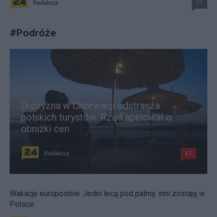
Redakcja
11
#
Podróże
Drożyzna w Chorwacji odstrasza
polskich turystów. Rząd apelował o
obniżki cen
Redakcja
67
Wakacje europosłów. Jedni lecą pod palmy, inni zostają w
Polsce