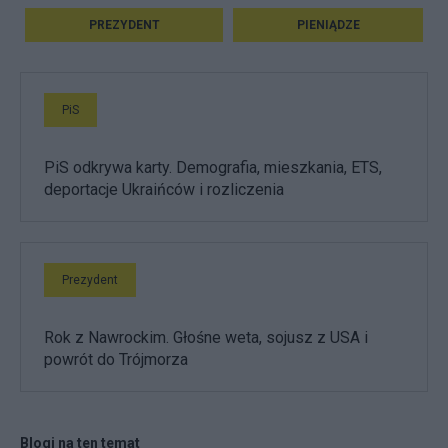
PREZYDENT
PIENIĄDZE
PiS
PiS odkrywa karty. Demografia, mieszkania, ETS,
deportacje Ukraińców i rozliczenia
Prezydent
Rok z Nawrockim. Głośne weta, sojusz z USA i
powrót do Trójmorza
Blogi na ten temat