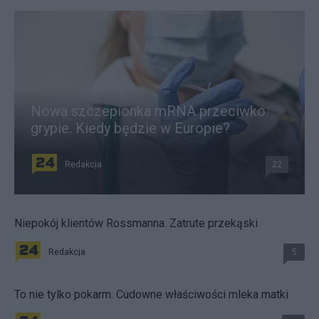
Nowa szczepionka mRNA przeciwko
grypie. Kiedy będzie w Europie?
Redakcja
22
Niepokój klientów Rossmanna. Zatrute przekąski
Redakcja
5
To nie tylko pokarm. Cudowne właściwości mleka matki