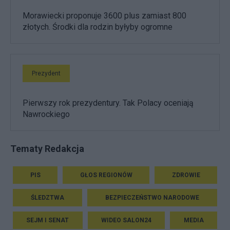
Morawiecki proponuje 3600 plus zamiast 800
złotych. Środki dla rodzin byłyby ogromne
Prezydent
Pierwszy rok prezydentury. Tak Polacy oceniają
Nawrockiego
Tematy Redakcja
PIS
GŁOS REGIONÓW
ZDROWIE
ŚLEDZTWA
BEZPIECZEŃSTWO NARODOWE
SEJM I SENAT
WIDEO SALON24
MEDIA