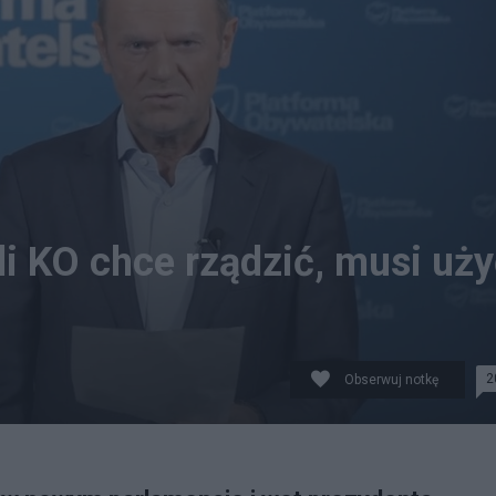
li KO chce rządzić, musi uż
2
Obserwuj notkę