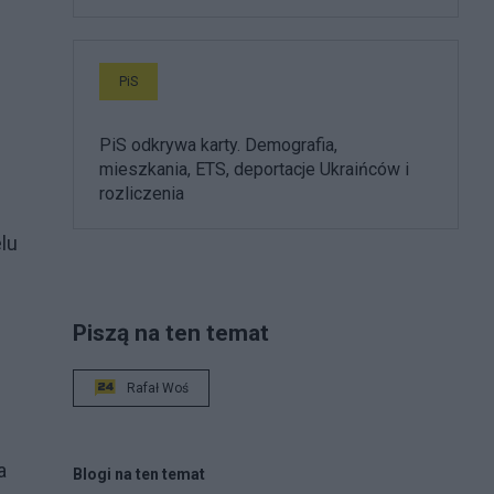
PiS
PiS odkrywa karty. Demografia,
mieszkania, ETS, deportacje Ukraińców i
rozliczenia
elu
Piszą na ten temat
Rafał Woś
a
Blogi na ten temat