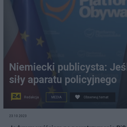
Niemiecki publicysta: Jeś
siły aparatu policyjnego
Redakcja
MEDIA
Obserwuj temat
23.10.2023