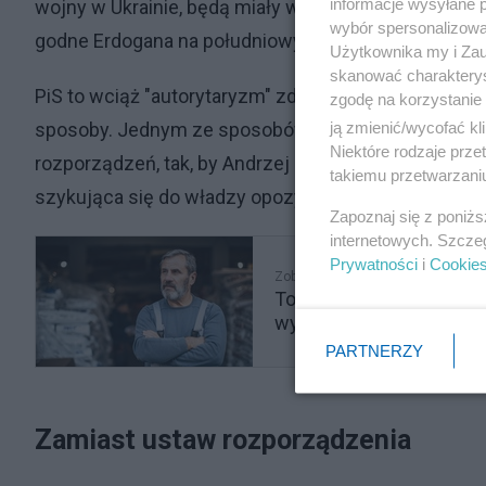
informacje wysyłane 
wojny w Ukrainie, będą miały wpływ na budżet w nad
wybór spersonalizowan
godne Erdogana na południowy zachód od Warszawy 
Użytkownika my i Zau
skanować charakterys
PiS to wciąż "autorytaryzm" zdaniem autora, który 
zgodę na korzystanie 
ją zmienić/wycofać kl
sposoby. Jednym ze sposobów będzie omijanie we
Niektóre rodzaje prz
rozporządzeń, tak, by Andrzej Duda ich nie blokował.
takiemu przetwarzaniu
szykująca się do władzy opozycja użyła aparatu pol
Zapoznaj się z poniż
internetowych. Szcze
Prywatności
i
Cookie
Zobacz także
To nas czeka. Późniejsz
wyborem
PARTNERZY
Zamiast ustaw rozporządzenia