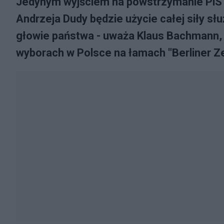
Jedynym wyjściem na powstrzymanie PiS 
Andrzeja Dudy będzie użycie całej siły sł
głowie państwa - uważa Klaus Bachmann, k
wyborach w Polsce na łamach "Berliner Ze