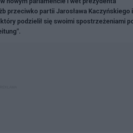
w nowym parlamencie i wet prezydenta
użb przeciwko partii Jarosława Kaczyńskiego i
tóry podzielił się swoimi spostrzeżeniami p
itung".