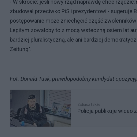
- W skrócie: jeśli nowy rząd naprawdę chce rządzić, 
zbudował przeciwko PiS i prezydentowi - sugeruje 
postępowanie może zniechęcić część zwolenników KO 
Legitymizowałoby to z mocą wsteczną osiem lat aut
bardziej pluralistyczną, ale ani bardziej demokratyc
Zeitung".
Fot. Donald Tusk, prawdopodobny kandydat opozycyjn
Zobacz także
Policja publikuje wideo 