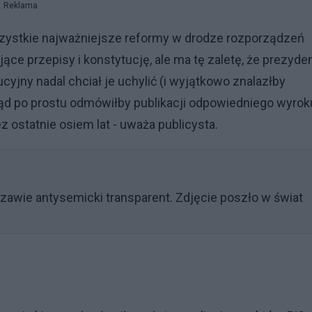
Reklama
zystkie najważniejsze reformy w drodze rozporządzeń
 przepisy i konstytucję, ale ma tę zaletę, że prezyde
yjny nadal chciał je uchylić (i wyjątkowo znalazłby
ząd po prostu odmówiłby publikacji odpowiedniego wyrok
ez ostatnie osiem lat - uważa publicysta.
awie antysemicki transparent. Zdjęcie poszło w świat