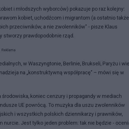
obiet i młodszych wyborców) pokazuje po raz kolejny:
awom kobiet, uchodźcom i migrantom (a ostatnio także
ch przeciwników, a nie zwolenników" - pisze Klaus
óry stworzy prawdopodobnie rząd.
Reklama
dialnych, w Waszyngtonie, Berlinie, Brukseli, Paryżu i wi
st nadzieja na „konstruktywną współpracę” – mówi się w
a środowiska, koniec cenzury i propagandy w mediach
undusze UE powrócą. To muzyka dla uszu zwolenników
skich i wszystkich polskich dziennikarzy i prawników,
 nurcie. Jest tylko jeden problem: tak nie będzie - oceni