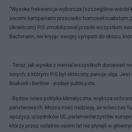
"Wysoka frekwencja wyborcza (szczególnie wśród k
swoimi kampaniami przeciwko homoseksualistom, pr
Ukraińcom) PiS zmobilizował przede wszystkim swoi
Bachmann, nie kryjąc swojej sympatii do obozu, kt
- Teraz, jak wynika z niemal wszystkich doniesień me
innych, z którymi PiS był skłócony, panuje ulga. Je
Brukseli i Berlinie - podaje publicysta.
- Będzie nowa polityka klimatyczna, większa ochron
państwowych. Można mieć nadzieję, że wówczas f
opozycji, urzędników UE, parlamentarzystów europej
którzy przez ostatnie osiem lat nie płynęli w głównym