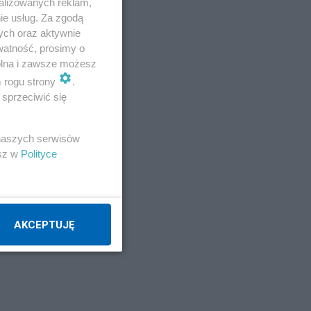
alizowanych reklam,
ie usług. Za zgodą
ych oraz aktywnie
watność, prosimy o
wolna i zawsze możesz
m rogu strony
.
sprzeciwić się
 naszych serwisów
esz w
Polityce
ie
AKCEPTUJĘ