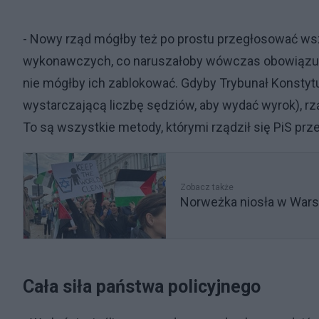
- Nowy rząd mógłby też po prostu przegłosować ws
wykonawczych, co naruszałoby wówczas obowiązujące
nie mógłby ich zablokować. Gdyby Trybunał Konstytuc
wystarczającą liczbę sędziów, aby wydać wyrok), r
To są wszystkie metody, którymi rządził się PiS prz
Zobacz także
Norweżka niosła w Warsz
Cała siła państwa policyjnego