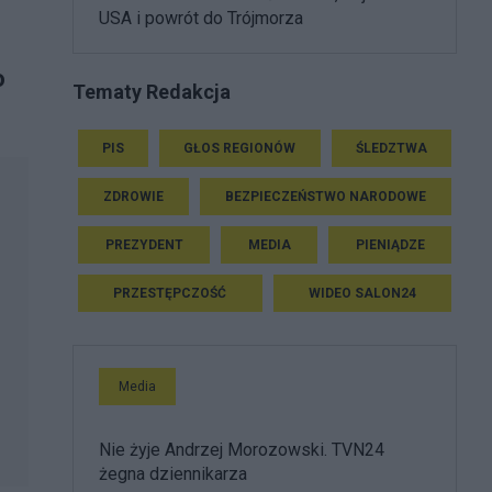
USA i powrót do Trójmorza
o
Tematy Redakcja
PIS
GŁOS REGIONÓW
ŚLEDZTWA
ZDROWIE
BEZPIECZEŃSTWO NARODOWE
PREZYDENT
MEDIA
PIENIĄDZE
PRZESTĘPCZOŚĆ
WIDEO SALON24
Media
Nie żyje Andrzej Morozowski. TVN24
żegna dziennikarza