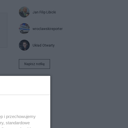
Jan Filip Libicki
wroclawskireporter
Układ Otwarty
Napisz notkę
ęp i przechowujemy
ory, standardowe