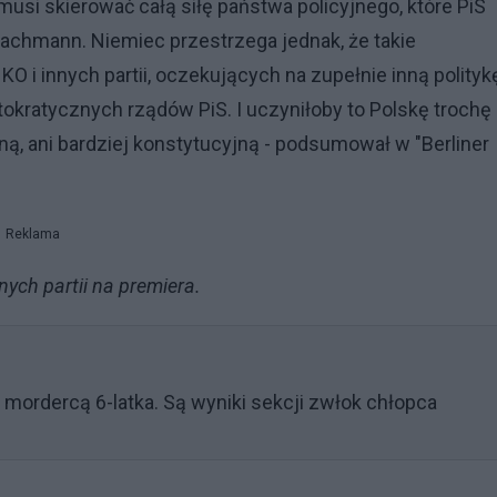
musi skierować całą siłę państwa policyjnego, które PiS
Bachmann. Niemiec przestrzega jednak, że takie
i innych partii, oczekujących na zupełnie inną politykę
okratycznych rządów PiS. I uczyniłoby to Polskę trochę
zną, ani bardziej konstytucyjną - podsumował w "Berliner
Reklama
ych partii na premiera.
z mordercą 6-latka. Są wyniki sekcji zwłok chłopca