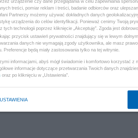
przez urządzenie czy dane przeglądania w celu zapewniania sperson
chodzących latach, podobnie jak gigantyczne lotnisko
ych treści, pomiar reklam i treści, badanie odbiorców oraz ulepszan
i zakup elektrowni jądrowych - wylicza Bachmann.
fani Partnerzy możemy używać dokładnych danych geolokalizacyjn
tykę urządzenia do celów identyfikacji. Ponieważ cenimy Twoją pry
trzeba zwalczać w nowej kadencji parlamentu na różne
z tych technologii poprzez kliknięcie „Akceptuję”. Zgoda jest dobro
ikając przycisk ustawień prywatności znajdujący się w lewym dolny
ta - Bachmann proponuje wdrażać ustawy za pomocą
etwarzania danych nie wymagają zgody użytkownika, ale masz prawo 
 I jeszcze jedno: Niemiec rozważa, co by było, gdyby
. Preferencje będą miały zastosowania tylko na tej witrynie.
icyjnego z całą mocą przeciw PiS.
szymi informacjami, abyś mógł świadomie i komfortowo korzystać z
gółowe informacje dotyczące przetwarzania Twoich danych znajdzi
s
oraz po kliknięciu w „Ustawienia”.
e przechodzenie na emeryturę będzie koniecznością, a n
USTAWIENIA