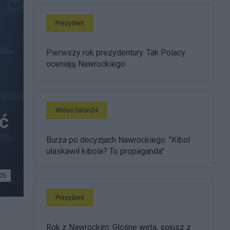
Prezydent
Pierwszy rok prezydentury. Tak Polacy
oceniają Nawrockiego
Wideo Salon24
yć
Burza po decyzjach Nawrockiego. "Kibol
ułaskawił kibola? To propaganda"
05
Prezydent
Rok z Nawrockim. Głośne weta, sojusz z