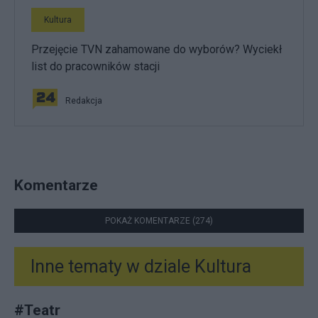
Kultura
Przejęcie TVN zahamowane do wyborów? Wyciekł
list do pracowników stacji
Redakcja
Komentarze
POKAŻ KOMENTARZE (274)
Inne tematy w dziale
Kultura
#
Teatr