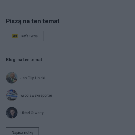
Piszą na ten temat
Rafał Woś
Blogi na ten temat
Jan Filip Libicki
wroclawskireporter
Układ Otwarty
Napisz notkę