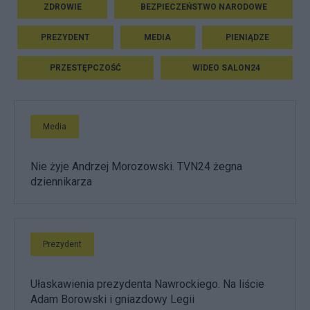
ZDROWIE
BEZPIECZEŃSTWO NARODOWE
PREZYDENT
MEDIA
PIENIĄDZE
PRZESTĘPCZOŚĆ
WIDEO SALON24
Media
Nie żyje Andrzej Morozowski. TVN24 żegna
dziennikarza
Prezydent
Ułaskawienia prezydenta Nawrockiego. Na liście
Adam Borowski i gniazdowy Legii