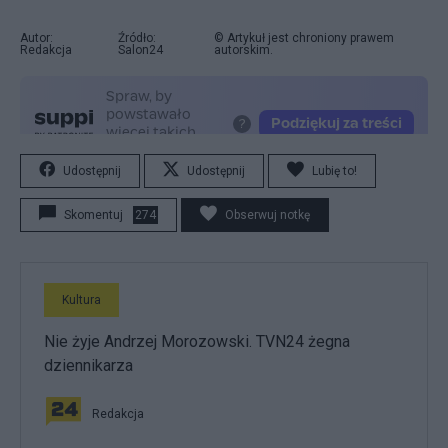
Autor:
Źródło:
© Artykuł jest chroniony prawem
Redakcja
Salon24
autorskim.
Udostępnij
Udostępnij
Lubię to!
Skomentuj
274
Obserwuj notkę
Kultura
Nie żyje Andrzej Morozowski. TVN24 żegna
dziennikarza
Redakcja