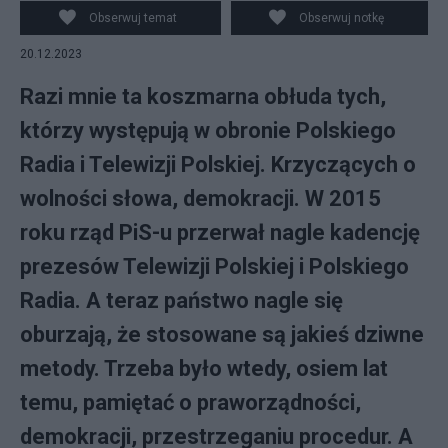
Warszawie, 20 bm. Obecność polityków w siedzibie
Obserwuj temat
Obserwuj notkę
Telewizji Polskiej ma związek z przegłosowaną wczoraj
20.12.2023
uchwałą Sejmu, zapowiadającą zmiany, jakie w mediach
publicznych chce przeprowadzić nowy rząd. (miwi)
Razi mnie ta koszmarna obłuda tych,
którzy występują w obronie Polskiego
Radia i Telewizji Polskiej. Krzyczących o
wolności słowa, demokracji. W 2015
roku rząd PiS-u przerwał nagle kadencję
prezesów Telewizji Polskiej i Polskiego
Radia. A teraz państwo nagle się
oburzają, że stosowane są jakieś dziwne
metody. Trzeba było wtedy, osiem lat
temu, pamiętać o praworządności,
demokracji, przestrzeganiu procedur. A