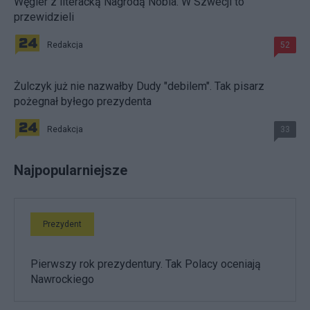
Węgier z literacką Nagrodą Nobla. W Szwecji to
przewidzieli
Redakcja
52
Żulczyk już nie nazwałby Dudy "debilem". Tak pisarz
pożegnał byłego prezydenta
Redakcja
33
Najpopularniejsze
Prezydent
Pierwszy rok prezydentury. Tak Polacy oceniają
Nawrockiego