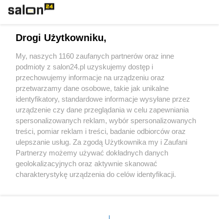
Technologie
Drogi Użytkowniku,
Sport
My, naszych 1160 zaufanych partnerów oraz inne
podmioty z salon24.pl uzyskujemy dostęp i
Społeczeństwo
przechowujemy informacje na urządzeniu oraz
przetwarzamy dane osobowe, takie jak unikalne
Kultura
identyfikatory, standardowe informacje wysyłane przez
urządzenie czy dane przeglądania w celu zapewniania
spersonalizowanych reklam, wybór spersonalizowanych
treści, pomiar reklam i treści, badanie odbiorców oraz
ulepszanie usług. Za zgodą Użytkownika my i Zaufani
X
Facebook
Instagram
Youtube
Partnerzy możemy używać dokładnych danych
geolokalizacyjnych oraz aktywnie skanować
charakterystykę urządzenia do celów identyfikacji.
Web Content Media sp. z o. o. © 2022
Ponieważ cenimy Twoją prywatność, prosimy o zgodę na
korzystanie z tych technologii poprzez kliknięcie
„Akceptuję”. Zgoda jest dobrowolna i zawsze możesz ją
Pomoc
O nas
Praca
Reklama
Kontakt
zmienić/wycofać klikając przycisk ustawień prywatności