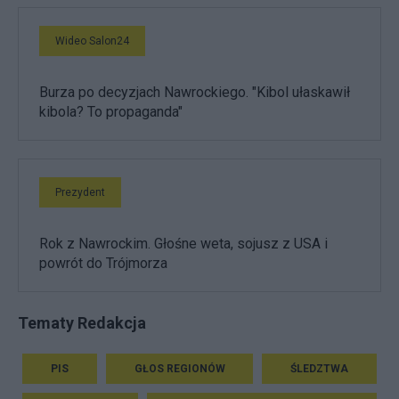
Wideo Salon24
Burza po decyzjach Nawrockiego. "Kibol ułaskawił
kibola? To propaganda"
Prezydent
Rok z Nawrockim. Głośne weta, sojusz z USA i
powrót do Trójmorza
Tematy Redakcja
PIS
GŁOS REGIONÓW
ŚLEDZTWA