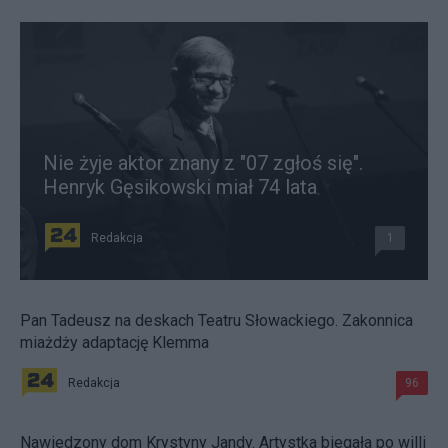
Nie żyje aktor znany z "07 zgłoś się".
Henryk Gęsikowski miał 74 lata
Redakcja
1
Pan Tadeusz na deskach Teatru Słowackiego. Zakonnica
miażdży adaptację Klemma
Redakcja
96
Nawiedzony dom Krystyny Jandy. Artystka biegała po willi