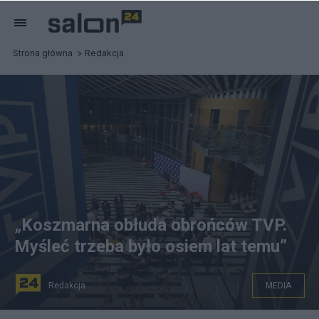
Strona główna
Redakcja
„Koszmarna obłuda obrońców TVP.
Myśleć trzeba było osiem lat temu”
Redakcja
MEDIA
Politycy PiS w budynku TVP przy ulicy Woronicza w