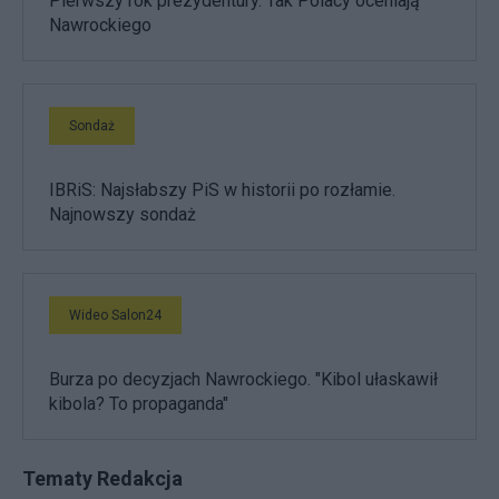
Pierwszy rok prezydentury. Tak Polacy oceniają
Nawrockiego
Sondaż
IBRiS: Najsłabszy PiS w historii po rozłamie.
Najnowszy sondaż
Wideo Salon24
Burza po decyzjach Nawrockiego. "Kibol ułaskawił
kibola? To propaganda"
Tematy Redakcja