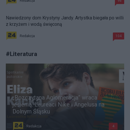
Redakcja
96
Nawiedzony dom Krystyny Jandy. Artystka biegała po willi
z krzyżem i wodą święconą
Redakcja
104
#
Literatura
„Rozczytana Aglomeracja” wraca
jesienią. Laureaci Nike i Angelusa na
Dolnym Śląsku
Redakcja
4