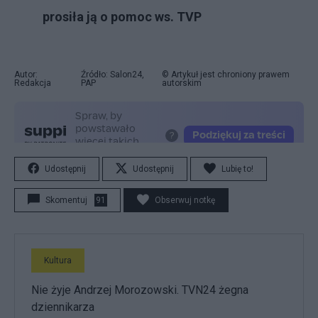
prosiła ją o pomoc ws. TVP
Autor:
Źródło: Salon24,
© Artykuł jest chroniony prawem
Redakcja
PAP
autorskim
Udostępnij
Udostępnij
Lubię to!
Skomentuj
91
Obserwuj notkę
Kultura
Nie żyje Andrzej Morozowski. TVN24 żegna
dziennikarza