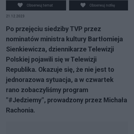
YouTube/Telewizja Republika
Obserwuj temat
Obserwuj notkę
21.12.2023
Po przejęciu siedziby TVP przez
nominatów ministra kultury Bartłomieja
Sienkiewicza, dziennikarze Telewizji
Polskiej pojawili się w Telewizji
Republika. Okazuje się, że nie jest to
jednorazowa sytuacja, a w czwartek
rano zobaczyliśmy program
"#Jedziemy", prowadzony przez Michała
Rachonia.