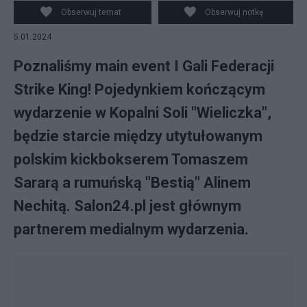
Facebook/Tomasz Sarara / Sarara Team
Obserwuj temat
Obserwuj notkę
5.01.2024
Poznaliśmy main event I Gali Federacji
Strike King! Pojedynkiem kończącym
wydarzenie w Kopalni Soli "Wieliczka",
będzie starcie między utytułowanym
polskim kickbokserem Tomaszem
Sararą a rumuńską "Bestią" Alinem
Nechitą. Salon24.pl jest głównym
partnerem medialnym wydarzenia.