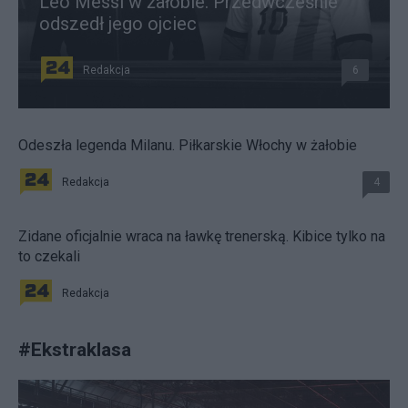
Leo Messi w żałobie. Przedwcześnie
odszedł jego ojciec
Redakcja
6
Odeszła legenda Milanu. Piłkarskie Włochy w żałobie
Redakcja
4
Zidane oficjalnie wraca na ławkę trenerską. Kibice tylko na
to czekali
Redakcja
#
Ekstraklasa