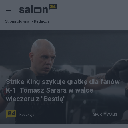
Strona główna
Redakcja
Strike King szykuje gratkę dla fanów
K-1. Tomasz Sarara w walce
wieczoru z "Bestią"
Redakcja
SPORTY WALKI
Tomasz Sarara w main evencie I Gali Strike King. Fot.