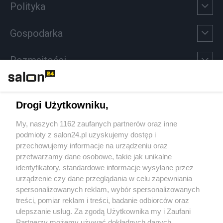
Polityka
Gospodarka
Rozmaitości
Technologie
Drogi Użytkowniku,
Sport
My, naszych 1162 zaufanych partnerów oraz inne
podmioty z salon24.pl uzyskujemy dostęp i
Społeczeństwo
przechowujemy informacje na urządzeniu oraz
przetwarzamy dane osobowe, takie jak unikalne
Kultura
identyfikatory, standardowe informacje wysyłane przez
urządzenie czy dane przeglądania w celu zapewniania
spersonalizowanych reklam, wybór spersonalizowanych
treści, pomiar reklam i treści, badanie odbiorców oraz
ulepszanie usług. Za zgodą Użytkownika my i Zaufani
X
Facebook
Instagram
Youtube
Partnerzy możemy używać dokładnych danych