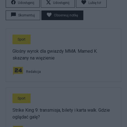
Udostępnij
Udostępnij
Lubię to!
Skomentuj
Obserwuj notkę
Sport
Głośny wyrok dla gwiazdy MMA. Mamed K.
skazany na więzienie
Redakcja
Sport
Strike King 9: transmisja, bilety i karta walk. Gdzie
oglądać galę?