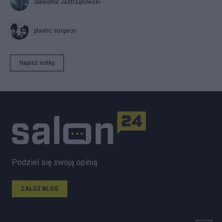
Sławomir Jastrzębowski
plastic surgeon
Napisz notkę
Podziel się swoją opinią
ZAŁÓŻ BLOG