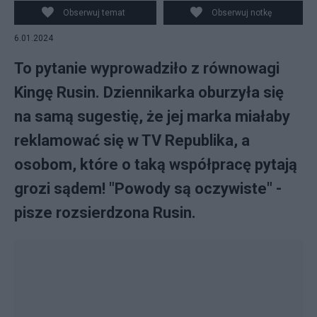
Facebook/Kinga Rusin
Obserwuj temat
Obserwuj notkę
6.01.2024
To pytanie wyprowadziło z równowagi
Kingę Rusin. Dziennikarka oburzyła się
na samą sugestię, że jej marka miałaby
reklamować się w TV Republika, a
osobom, które o taką współpracę pytają
grozi sądem! "Powody są oczywiste" -
pisze rozsierdzona Rusin.