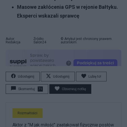
Masowe zakłócenia GPS w rejonie Bałtyku.
Eksperci wskazali sprawcę
Autor:
Źródło:
© Artykuł jest chroniony prawem
Redakcja
Salon24
autorskim.
Udostępnij
Udostępnij
Lubię to!
Skomentuj
71
Obserwuj notkę
Rozmaitości
Aktor z "M jak miłość" zaatakował fizycznie posłów