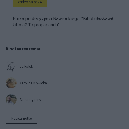
Wideo Salon24
Burza po decyzjach Nawrockiego. "Kibol ułaskawił
kibola? To propaganda"
Blogi na ten temat
Ja Falski
Karolina Nowicka
Sarkastyczny
Napisz notkę