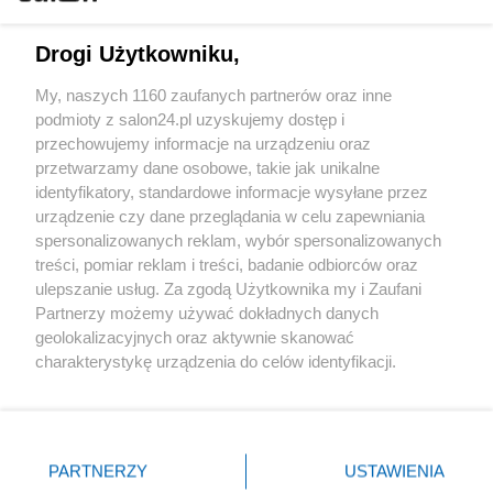
Technologie
Drogi Użytkowniku,
Sport
My, naszych 1160 zaufanych partnerów oraz inne
podmioty z salon24.pl uzyskujemy dostęp i
Społeczeństwo
przechowujemy informacje na urządzeniu oraz
przetwarzamy dane osobowe, takie jak unikalne
Kultura
identyfikatory, standardowe informacje wysyłane przez
urządzenie czy dane przeglądania w celu zapewniania
spersonalizowanych reklam, wybór spersonalizowanych
treści, pomiar reklam i treści, badanie odbiorców oraz
ulepszanie usług. Za zgodą Użytkownika my i Zaufani
X
Facebook
Instagram
Youtube
Partnerzy możemy używać dokładnych danych
geolokalizacyjnych oraz aktywnie skanować
charakterystykę urządzenia do celów identyfikacji.
Web Content Media sp. z o. o. © 2022
Ponieważ cenimy Twoją prywatność, prosimy o zgodę na
korzystanie z tych technologii poprzez kliknięcie
„Akceptuję”. Zgoda jest dobrowolna i zawsze możesz ją
Pomoc
O nas
Praca
Reklama
Kontakt
zmienić/wycofać klikając przycisk ustawień prywatności
PARTNERZY
USTAWIENIA
znajdujący się w lewym dolnym rogu strony
. Niektóre