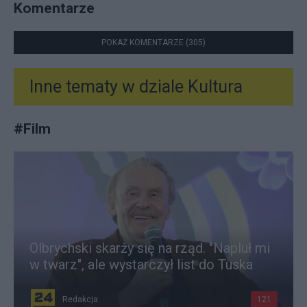
Komentarze
POKAŻ KOMENTARZE (305)
Inne tematy w dziale
Kultura
#
Film
Olbrychski skarży się na rząd. "Napluł mi
w twarz", ale wystarczył list do Tuska
Redakcja
121