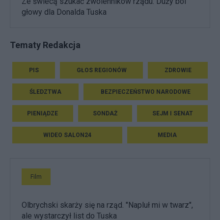
Ze świecą szukać zwolenników rządu. Duży ból
głowy dla Donalda Tuska
Tematy Redakcja
PIS
GŁOS REGIONÓW
ZDROWIE
ŚLEDZTWA
BEZPIECZEŃSTWO NARODOWE
PIENIĄDZE
SONDAŻ
SEJM I SENAT
WIDEO SALON24
MEDIA
Film
Olbrychski skarży się na rząd. "Napluł mi w twarz",
ale wystarczył list do Tuska