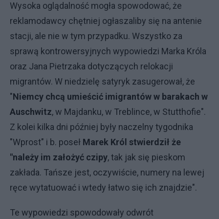
Wysoka oglądalność mogła spowodować, że
reklamodawcy chętniej ogłaszaliby się na antenie
stacji, ale nie w tym przypadku. Wszystko za
sprawą kontrowersyjnych wypowiedzi Marka Króla
oraz Jana Pietrzaka dotyczących relokacji
migrantów. W niedzielę satyryk zasugerował, że
"
Niemcy chcą umieścić imigrantów w barakach w
Auschwitz
, w Majdanku, w Treblince, w Stutthofie".
Z kolei kilka dni później były naczelny tygodnika
"Wprost" i b. poseł
Marek Król stwierdził że
"należy im założyć czipy
, tak jak się pieskom
zakłada. Tańsze jest, oczywiście, numery na lewej
ręce wytatuować i wtedy łatwo się ich znajdzie".
Te wypowiedzi spowodowały odwrót