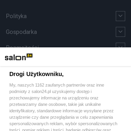
Polityka
Gospodarka
Rozmaitości
Technologie
Drogi Użytkowniku,
Sport
My, naszych 1162 zaufanych partnerów oraz inne
podmioty z salon24.pl uzyskujemy dostęp i
Społeczeństwo
przechowujemy informacje na urządzeniu oraz
przetwarzamy dane osobowe, takie jak unikalne
Kultura
identyfikatory, standardowe informacje wysyłane przez
urządzenie czy dane przeglądania w celu zapewniania
spersonalizowanych reklam, wybór spersonalizowanych
treści, pomiar reklam i treści, badanie odbiorców oraz