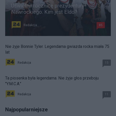
Uświetnił rocznicę prezydentury
Nawrockiego. Kim jest Eldo?
Redakcja
85
Nie żyje Bonnie Tyler. Legendarna gwiazda rocka miała 75
lat
Redakcja
15
Ta piosenka była legendarna. Nie żyje głos przeboju
"Y.M.C.A."
Redakcja
11
Najpopularniejsze