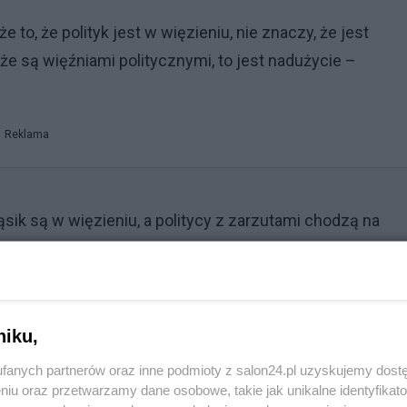
to, że polityk jest w więzieniu, nie znaczy, że jest
że są więźniami politycznymi, to jest nadużycie –
Reklama
sik są w więzieniu, a politycy z zarzutami chodzą na
niku,
fanych partnerów oraz inne podmioty z salon24.pl uzyskujemy dost
niu oraz przetwarzamy dane osobowe, takie jak unikalne identyfikat