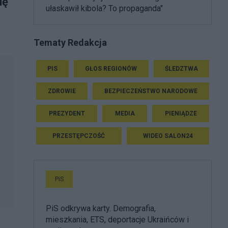
ię
ułaskawił kibola? To propaganda"
Tematy Redakcja
PIS
GŁOS REGIONÓW
ŚLEDZTWA
ZDROWIE
BEZPIECZEŃSTWO NARODOWE
PREZYDENT
MEDIA
PIENIĄDZE
PRZESTĘPCZOŚĆ
WIDEO SALON24
PiS
PiS odkrywa karty. Demografia,
mieszkania, ETS, deportacje Ukraińców i