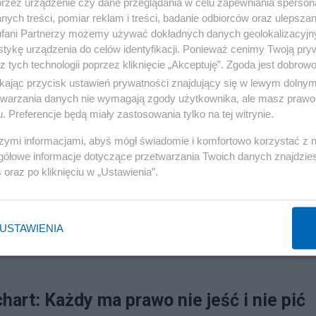
przez urządzenie czy dane przeglądania w celu zapewniania sperson
ych treści, pomiar reklam i treści, badanie odbiorców oraz ulepszan
fani Partnerzy możemy używać dokładnych danych geolokalizacyjn
tykę urządzenia do celów identyfikacji. Ponieważ cenimy Twoją pry
z tych technologii poprzez kliknięcie „Akceptuję”. Zgoda jest dobro
ikając przycisk ustawień prywatności znajdujący się w lewym dolny
etwarzania danych nie wymagają zgody użytkownika, ale masz prawo 
. Preferencje będą miały zastosowania tylko na tej witrynie.
szymi informacjami, abyś mógł świadomie i komfortowo korzystać z
gółowe informacje dotyczące przetwarzania Twoich danych znajdzi
s
oraz po kliknięciu w „Ustawienia”.
USTAWIENIA
art: Każdy ma prawo nie jeść i nie pić