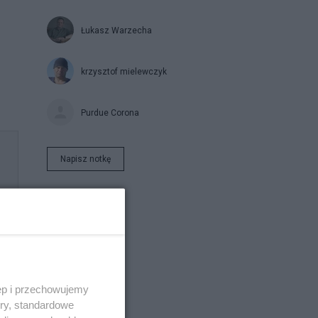
Łukasz Warzecha
krzysztof mielewczyk
Purdue Corona
Napisz notkę
ęp i przechowujemy
ory, standardowe