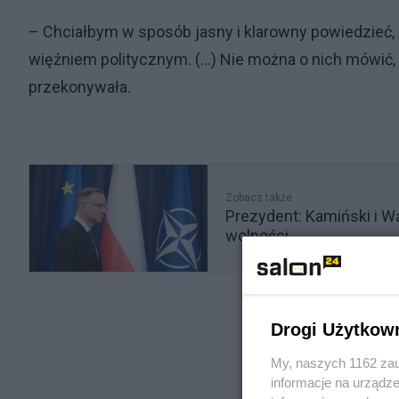
– Chciałbym w sposób jasny i klarowny powiedzieć, że 
więźniem politycznym. (…) Nie można o nich mówić, 
przekonywała.
Zobacz także
Prezydent: Kamiński i Wą
wolności
Drogi Użytkow
My, naszych 1162 zau
informacje na urządze