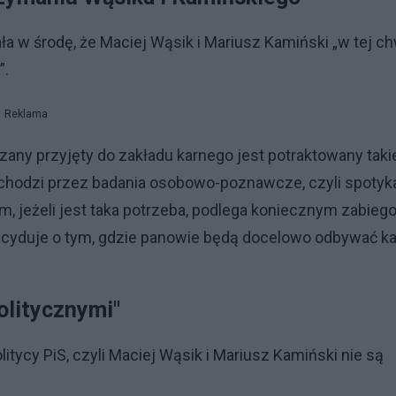
a w środę, że Maciej Wąsik i Mariusz Kamiński „w tej chw
”.
Reklama
zany przyjęty do zakładu karnego jest potraktowany taki
echodzi przez badania osobowo-poznawcze, czyli spotyk
, jeżeli jest taka potrzeba, podlega koniecznym zabie
ecyduje o tym, gdzie panowie będą docelowo odbywać k
olitycznymi"
itycy PiS, czyli Maciej Wąsik i Mariusz Kamiński nie są