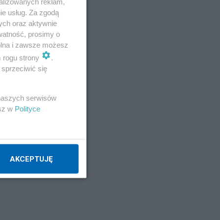
alizowanych reklam,
ie usług. Za zgodą
ych oraz aktywnie
watność, prosimy o
wolna i zawsze możesz
m rogu strony
.
sprzeciwić się
 naszych serwisów
esz w
Polityce
AKCEPTUJĘ