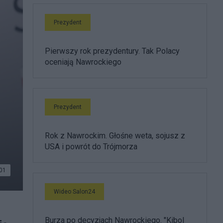
Prezydent
Pierwszy rok prezydentury. Tak Polacy
oceniają Nawrockiego
Prezydent
Rok z Nawrockim. Głośne weta, sojusz z
USA i powrót do Trójmorza
01
Wideo Salon24
Burza po decyzjach Nawrockiego. "Kibol