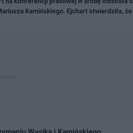
t na konferencji prasowej w środę odniosła s
ariusza Kamińskiego. Ejchart stwierdziła, że
rzymaniu Wąsika i Kamińskiego