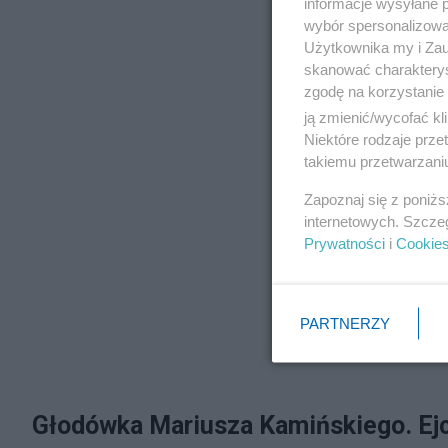
informacje wysyłane 
wybór spersonalizowan
Użytkownika my i Zau
skanować charakterys
zgodę na korzystanie 
ją zmienić/wycofać kl
Niektóre rodzaje prz
takiemu przetwarzaniu
Zapoznaj się z poniż
internetowych. Szcze
Prywatności
i
Cookie
PARTNERZY
Głodówka Mariusza Kamińskiego. Ejch