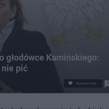
 o głodówce Kamińskiego:
 nie pić
1
Obserwuj notkę