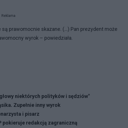
Reklama
nie są prawomocnie skazane. (…) Pan prezydent może
prawomocny wyrok – powiedziała.
łowy niektórych polityków i sędziów"
sika. Zupełnie inny wyrok
narzysta i pisarz
P pokieruje redakcją zagraniczną