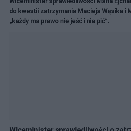
Wiceminister sprawiedliwości Maria Ejchar
do kwestii zatrzymania Macieja Wąsika i M
„każdy ma prawo nie jeść i nie pić”.
Wiceminister sprawiedliwości o zat