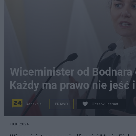
Wiceminister od Bodnara
Każdy ma prawo nie jeść i
Redakcja
PRAWO
Obserwuj temat
Maria Ejchart. Fot. PAP/Tomasz Gzell
10.01.2024