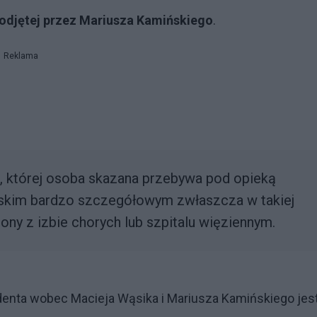
podjętej przez Mariusza Kamińskiego
.
Reklama
ji, której osoba skazana przebywa pod opieką
rskim bardzo szczegółowym zwłaszcza w takiej
ny z izbie chorych lub szpitalu więziennym.
denta wobec Macieja Wąsika i Mariusza Kamińskiego jes