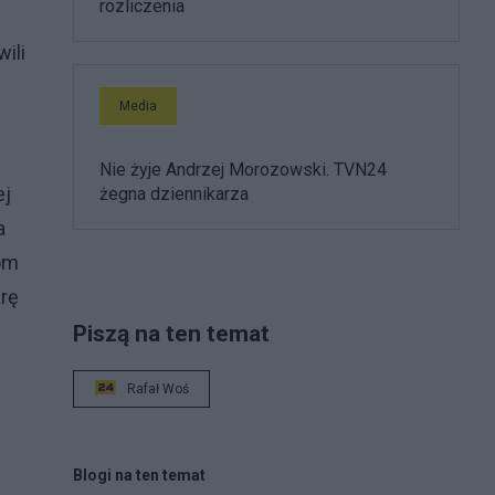
rozliczenia
ili
Media
Nie żyje Andrzej Morozowski. TVN24
ej
żegna dziennikarza
a
gom
arę
Piszą na ten temat
Rafał Woś
Blogi na ten temat