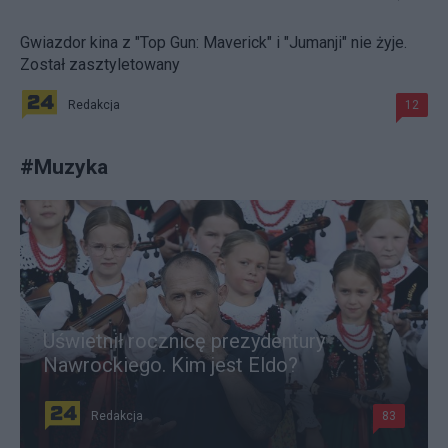
Gwiazdor kina z "Top Gun: Maverick" i "Jumanji" nie żyje.
Został zasztyletowany
Redakcja
12
#
Muzyka
Uświetnił rocznicę prezydentury
Nawrockiego. Kim jest Eldo?
Redakcja
83