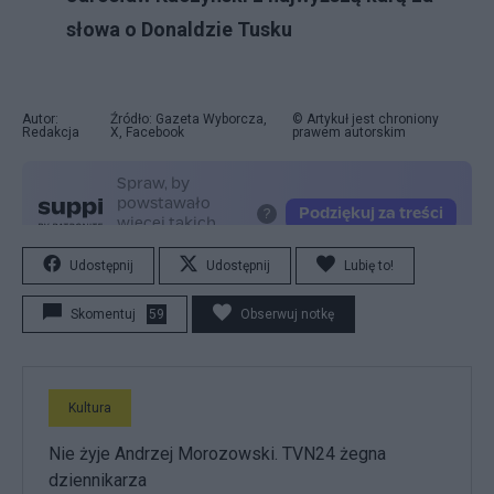
słowa o Donaldzie Tusku
Autor:
Źródło: Gazeta Wyborcza,
© Artykuł jest chroniony
Redakcja
X, Facebook
prawem autorskim
Udostępnij
Udostępnij
Lubię to!
Skomentuj
59
Obserwuj notkę
Kultura
Nie żyje Andrzej Morozowski. TVN24 żegna
dziennikarza