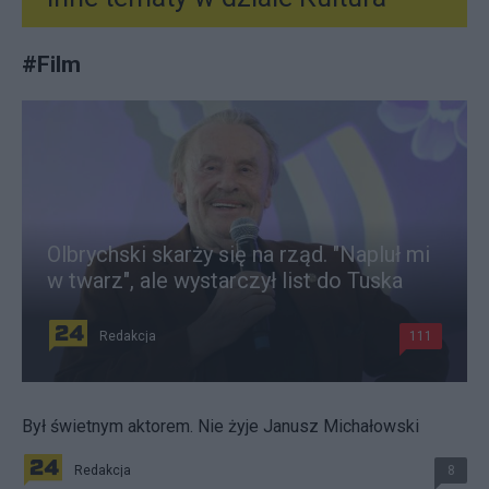
#
Film
Olbrychski skarży się na rząd. "Napluł mi
w twarz", ale wystarczył list do Tuska
Redakcja
111
Był świetnym aktorem. Nie żyje Janusz Michałowski
Redakcja
8