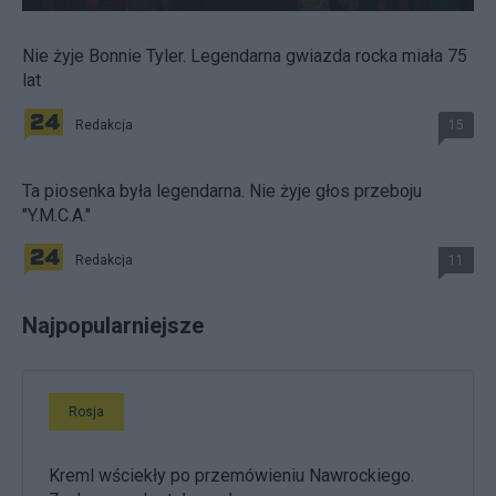
Nie żyje Bonnie Tyler. Legendarna gwiazda rocka miała 75
lat
Redakcja
15
Ta piosenka była legendarna. Nie żyje głos przeboju
"Y.M.C.A."
Redakcja
11
Najpopularniejsze
Rosja
Kreml wściekły po przemówieniu Nawrockiego.