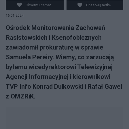
Ksenofobicznych zawiadomił prokuraturę w sprawie
Obserwuj temat
Obserwuj notkę
Samuela Pereiry. Screen: X
16.01.2024
Ośrodek Monitorowania Zachowań
Rasistowskich i Ksenofobicznych
zawiadomił prokuraturę w sprawie
Samuela Pereiry. Wiemy, co zarzucają
byłemu wicedyrektorowi Telewizyjnej
Agencji Informacyjnej i kierownikowi
TVP Info Konrad Dulkowski i Rafał Gaweł
z OMZRiK.