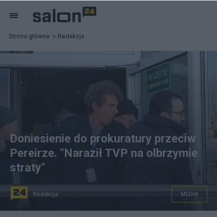
Strona główna
Redakcja
Doniesienie do prokuratury przeciw
Pereirze. "Naraził TVP na olbrzymie
straty"
Redakcja
MEDIA
Ośrodek Monitorowania Zachowań Rasistowskich i