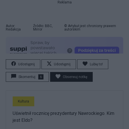
Reklama
Autor:
Źródło: BBC,
© Artykuł jest chroniony prawem
Redakcja
Mirror
autorskim
Udostępnij
Udostępnij
Lubię to!
Skomentuj
6
Obserwuj notkę
Kultura
Uświetnił rocznicę prezydentury Nawrockiego. Kim
jest Eldo?