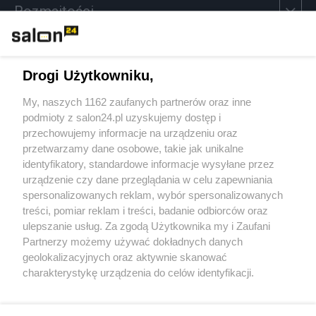
Rozmaitości
Technologie
Drogi Użytkowniku,
Sport
My, naszych 1162 zaufanych partnerów oraz inne
podmioty z salon24.pl uzyskujemy dostęp i
Społeczeństwo
przechowujemy informacje na urządzeniu oraz
przetwarzamy dane osobowe, takie jak unikalne
Kultura
identyfikatory, standardowe informacje wysyłane przez
urządzenie czy dane przeglądania w celu zapewniania
spersonalizowanych reklam, wybór spersonalizowanych
treści, pomiar reklam i treści, badanie odbiorców oraz
ulepszanie usług. Za zgodą Użytkownika my i Zaufani
X
Facebook
Instagram
Youtube
Partnerzy możemy używać dokładnych danych
geolokalizacyjnych oraz aktywnie skanować
charakterystykę urządzenia do celów identyfikacji.
Web Content Media sp. z o. o. © 2022
Ponieważ cenimy Twoją prywatność, prosimy o zgodę na
korzystanie z tych technologii poprzez kliknięcie