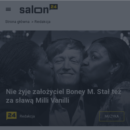
Strona główna
Redakcja
Nie żyje założyciel Boney M. Stał też
za sławą Milli Vanilli
Redakcja
MUZYKA
Frank Farian. Fot. PAP/EPA/JENS KALAENE