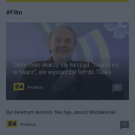
#
Film
Olbrychski skarży się na rząd. "Napluł mi
w twarz", ale wystarczył list do Tuska
Redakcja
28
Był świetnym aktorem. Nie żyje Janusz Michałowski
Redakcja
8