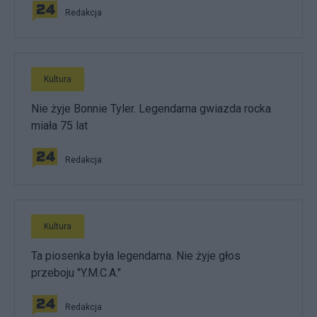
Redakcja
Kultura
Nie żyje Bonnie Tyler. Legendarna gwiazda rocka
miała 75 lat
Redakcja
Kultura
Ta piosenka była legendarna. Nie żyje głos
przeboju "Y.M.C.A."
Redakcja