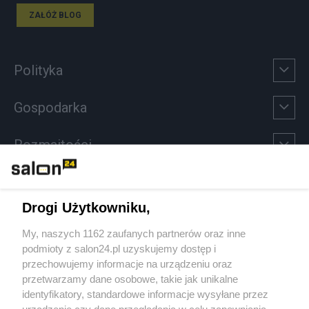
ZAŁÓŻ BLOG
Polityka
Gospodarka
Rozmaitości
Technologie
Drogi Użytkowniku,
Sport
My, naszych 1162 zaufanych partnerów oraz inne
podmioty z salon24.pl uzyskujemy dostęp i
Społeczeństwo
przechowujemy informacje na urządzeniu oraz
przetwarzamy dane osobowe, takie jak unikalne
Kultura
identyfikatory, standardowe informacje wysyłane przez
urządzenie czy dane przeglądania w celu zapewniania