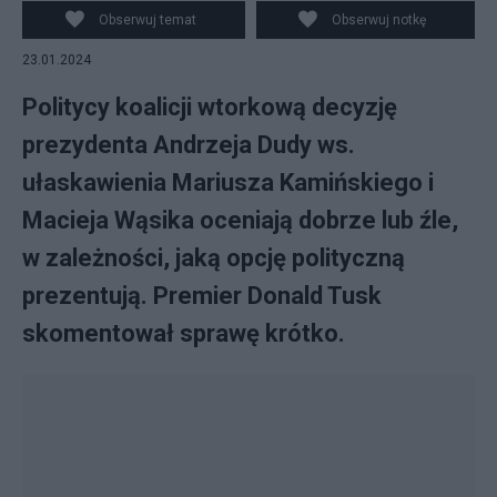
Kamińskiego Barbara Kamińska (L) i żona Macieja
Obserwuj temat
Obserwuj notkę
Wąsika Romualda Wąsik (C). Fot. PAP/Piotr Nowak
23.01.2024
Politycy koalicji wtorkową decyzję
prezydenta Andrzeja Dudy ws.
ułaskawienia Mariusza Kamińskiego i
Macieja Wąsika oceniają dobrze lub źle,
w zależności, jaką opcję polityczną
prezentują. Premier Donald Tusk
skomentował sprawę krótko.