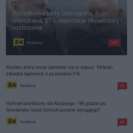
PiS odkrywa karty. Demografia,
mieszkania, ETS, deportacje Ukraińców i
rozliczenia
Redakcja
197
Rozłam, który może zamienić się w sojusz. Terlecki
zdradza tajemnice z posiedzeń PiS
Redakcja
89
Hofman bezlitosny dla Kurskiego. "48 godzin po
Smoleńsku liczył, których posłów wyciągnąć"
Redakcja
85