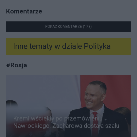
Komentarze
POKAŻ KOMENTARZE (178)
Inne tematy w dziale
Polityka
#
Rosja
Kreml wściekły po przemówieniu
Nawrockiego. Zacharowa dostała szału