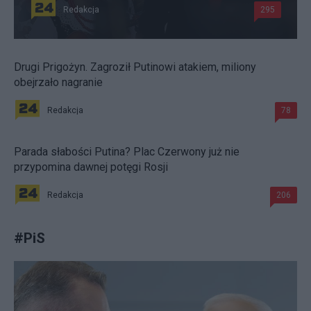
Redakcja
295
Drugi Prigożyn. Zagroził Putinowi atakiem, miliony
obejrzało nagranie
Redakcja
78
Parada słabości Putina? Plac Czerwony już nie
przypomina dawnej potęgi Rosji
Redakcja
206
#
PiS