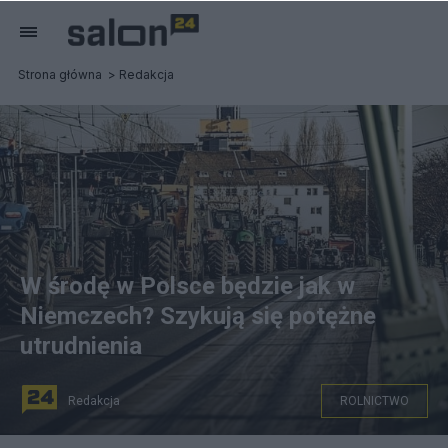
Strona główna
Redakcja
W środę w Polsce będzie jak w
Niemczech? Szykują się potężne
utrudnienia
Redakcja
ROLNICTWO
Źródło zdjęcia: W środę, 24 stycznia, polscy rolnicy