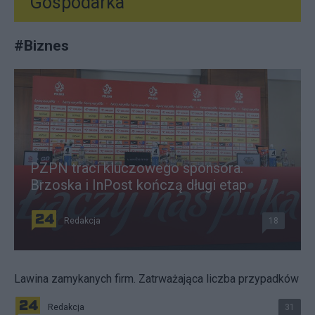
Gospodarka
#
Biznes
PZPN traci kluczowego sponsora.
Brzoska i InPost kończą długi etap
Redakcja
18
Lawina zamykanych firm. Zatrważająca liczba przypadków
Redakcja
31