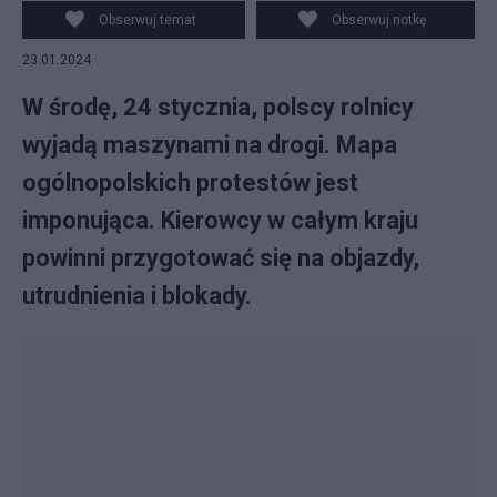
wyjadą maszynami na drogi. Fot. Pixabay / zdjęcie
Obserwuj temat
Obserwuj notkę
ilustracyjne
23.01.2024
W środę, 24 stycznia, polscy rolnicy
wyjadą maszynami na drogi. Mapa
ogólnopolskich protestów jest
imponująca. Kierowcy w całym kraju
powinni przygotować się na objazdy,
utrudnienia i blokady.