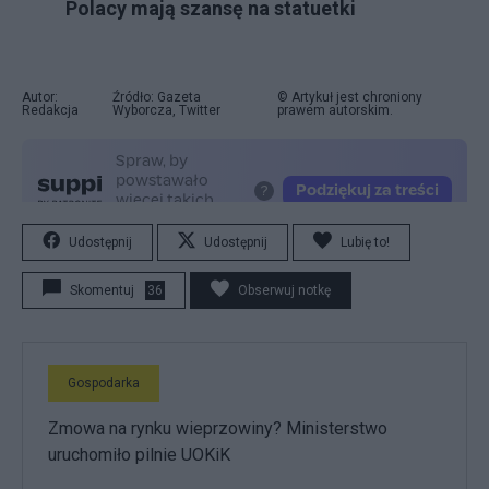
Polacy mają szansę na statuetki
Autor:
Źródło: Gazeta
© Artykuł jest chroniony
Redakcja
Wyborcza, Twitter
prawem autorskim.
Udostępnij
Udostępnij
Lubię to!
Skomentuj
36
Obserwuj notkę
Gospodarka
Zmowa na rynku wieprzowiny? Ministerstwo
uruchomiło pilnie UOKiK