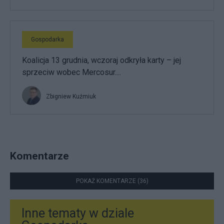
Gospodarka
Koalicja 13 grudnia, wczoraj odkryła karty – jej
sprzeciw wobec Mercosur....
Zbigniew Kuźmiuk
Komentarze
POKAŻ KOMENTARZE (36)
Inne tematy w dziale