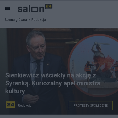
Strona główna
Redakcja
Sienkiewicz wściekły na akcję z
Syrenką. Kuriozalny apel ministra
kultury
Redakcja
PROTESTY SPOŁECZNE
fot. PAP/Radek Pietruszka