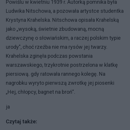
Powiślu w kwietniu 1939 r. Autorką pomnika była
Ludwika Nitschowa, a pozowała artystce studentka
Krystyna Krahelska. Nitschowa opisała Krahelską
jako „wysoką, świetnie zbudowaną, mocną
dziewczynę o słowiańskim, a raczej polskim typie
urody", choć rzeźba nie ma rysów jej twarzy.
Krahelska zginęła podczas powstania
warszawskiego, trzykrotnie postrzelona w klatkę
piersiową. gdy ratowała rannego kolegę. Na
nagrobku wyryto pierwszą zwrotkę jej piosenki
„Hej, chłopcy, bagnet na broń”.
ja
Czytaj także: