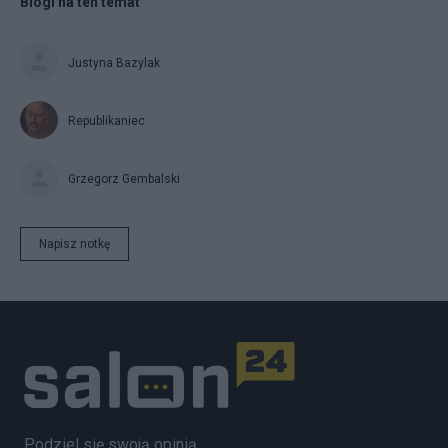
Blogi na ten temat
Justyna Bazylak
Republikaniec
Grzegorz Gembalski
Napisz notkę
Podziel się swoją opinią