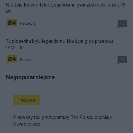
Nie żyje Bonnie Tyler. Legendarna gwiazda rocka miała 75
lat
Redakcja
15
Ta piosenka była legendarna. Nie żyje głos przeboju
"Y.M.C.A."
Redakcja
11
Najpopularniejsze
Prezydent
Pierwszy rok prezydentury. Tak Polacy oceniają
Nawrockiego