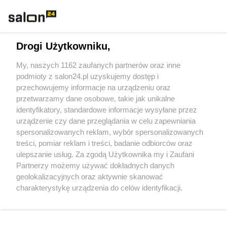
Rozmaitości
Technologie
Drogi Użytkowniku,
Sport
My, naszych 1162 zaufanych partnerów oraz inne
podmioty z salon24.pl uzyskujemy dostęp i
Społeczeństwo
przechowujemy informacje na urządzeniu oraz
przetwarzamy dane osobowe, takie jak unikalne
Kultura
identyfikatory, standardowe informacje wysyłane przez
urządzenie czy dane przeglądania w celu zapewniania
spersonalizowanych reklam, wybór spersonalizowanych
treści, pomiar reklam i treści, badanie odbiorców oraz
ulepszanie usług. Za zgodą Użytkownika my i Zaufani
X
Facebook
Instagram
Youtube
Partnerzy możemy używać dokładnych danych
geolokalizacyjnych oraz aktywnie skanować
charakterystykę urządzenia do celów identyfikacji.
Web Content Media sp. z o. o. © 2022
Ponieważ cenimy Twoją prywatność, prosimy o zgodę na
korzystanie z tych technologii poprzez kliknięcie
„Akceptuję”. Zgoda jest dobrowolna i zawsze możesz ją
Pomoc
O nas
Praca
Reklama
Kontakt