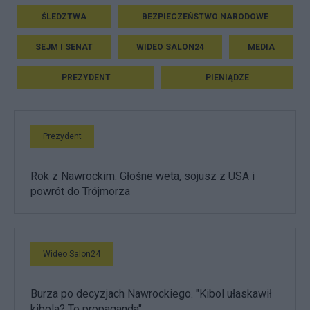
ŚLEDZTWA
BEZPIECZEŃSTWO NARODOWE
SEJM I SENAT
WIDEO SALON24
MEDIA
PREZYDENT
PIENIĄDZE
Prezydent
Rok z Nawrockim. Głośne weta, sojusz z USA i
powrót do Trójmorza
Wideo Salon24
Burza po decyzjach Nawrockiego. "Kibol ułaskawił
kibola? To propaganda"