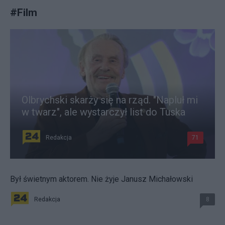
#
Film
Olbrychski skarży się na rząd. "Napluł mi
w twarz", ale wystarczył list do Tuska
Redakcja
71
Był świetnym aktorem. Nie żyje Janusz Michałowski
Redakcja
8