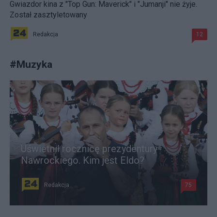
Gwiazdor kina z "Top Gun: Maverick" i "Jumanji" nie żyje.
Został zasztyletowany
Redakcja
12
#
Muzyka
Uświetnił rocznicę prezydentury
Nawrockiego. Kim jest Eldo?
Redakcja
75