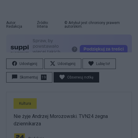
Autor:
Źródło:
© Artykuł jest chroniony prawem
Redakcja
Interia
autorskim.
Udostępnij
Udostępnij
Lubię to!
Skomentuj
19
Obserwuj notkę
Kultura
Nie żyje Andrzej Morozowski. TVN24 żegna
dziennikarza