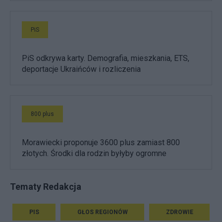
PiS
PiS odkrywa karty. Demografia, mieszkania, ETS,
deportacje Ukraińców i rozliczenia
800 plus
Morawiecki proponuje 3600 plus zamiast 800
złotych. Środki dla rodzin byłyby ogromne
Tematy Redakcja
PIS
GŁOS REGIONÓW
ZDROWIE