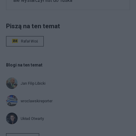
ale wystarczył list do Tuska
Piszą na ten temat
Rafał Woś
Blogi na ten temat
Jan Filip Libicki
wroclawskireporter
Układ Otwarty