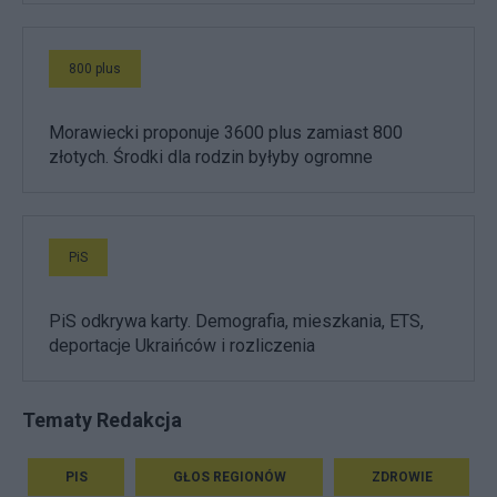
800 plus
Morawiecki proponuje 3600 plus zamiast 800
złotych. Środki dla rodzin byłyby ogromne
PiS
PiS odkrywa karty. Demografia, mieszkania, ETS,
deportacje Ukraińców i rozliczenia
Tematy Redakcja
PIS
GŁOS REGIONÓW
ZDROWIE