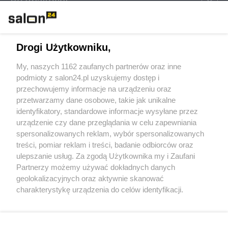
Rozmaitości
Technologie
Drogi Użytkowniku,
Sport
My, naszych 1162 zaufanych partnerów oraz inne
podmioty z salon24.pl uzyskujemy dostęp i
Społeczeństwo
przechowujemy informacje na urządzeniu oraz
przetwarzamy dane osobowe, takie jak unikalne
Kultura
identyfikatory, standardowe informacje wysyłane przez
urządzenie czy dane przeglądania w celu zapewniania
spersonalizowanych reklam, wybór spersonalizowanych
treści, pomiar reklam i treści, badanie odbiorców oraz
ulepszanie usług. Za zgodą Użytkownika my i Zaufani
X
Facebook
Instagram
Youtube
Partnerzy możemy używać dokładnych danych
geolokalizacyjnych oraz aktywnie skanować
charakterystykę urządzenia do celów identyfikacji.
Web Content Media sp. z o. o. © 2022
Ponieważ cenimy Twoją prywatność, prosimy o zgodę na
korzystanie z tych technologii poprzez kliknięcie
„Akceptuję”. Zgoda jest dobrowolna i zawsze możesz ją
Pomoc
O nas
Praca
Reklama
Kontakt