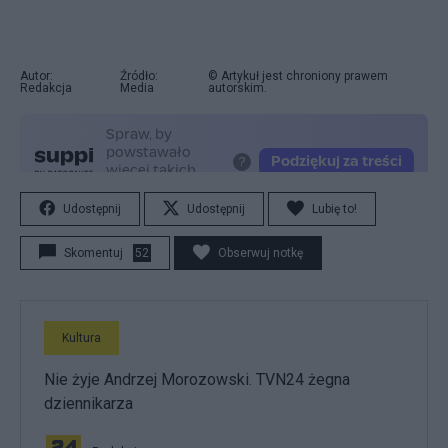
Autor:
Źródło:
© Artykuł jest chroniony prawem
Redakcja
Media
autorskim.
Udostępnij
Udostępnij
Lubię to!
Skomentuj
52
Obserwuj notkę
Kultura
Nie żyje Andrzej Morozowski. TVN24 żegna
dziennikarza