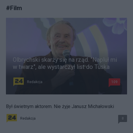
#
Film
Olbrychski skarży się na rząd. "Napluł mi
w twarz", ale wystarczył list do Tuska
Redakcja
109
Był świetnym aktorem. Nie żyje Janusz Michałowski
Redakcja
8