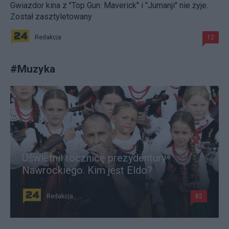
Gwiazdor kina z "Top Gun: Maverick" i "Jumanji" nie żyje.
Został zasztyletowany
Redakcja
12
#
Muzyka
Uświetnił rocznicę prezydentury
Nawrockiego. Kim jest Eldo?
Redakcja
82