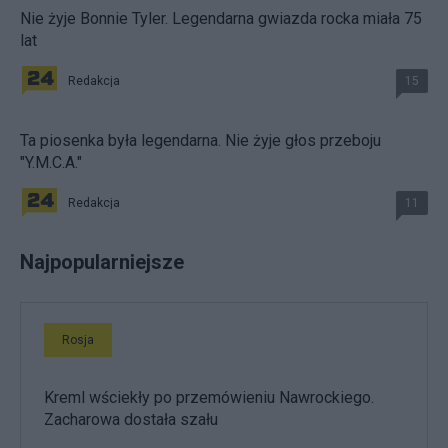
Nie żyje Bonnie Tyler. Legendarna gwiazda rocka miała 75
lat
Redakcja
15
Ta piosenka była legendarna. Nie żyje głos przeboju
"Y.M.C.A."
Redakcja
11
Najpopularniejsze
Rosja
Kreml wściekły po przemówieniu Nawrockiego.
Zacharowa dostała szału