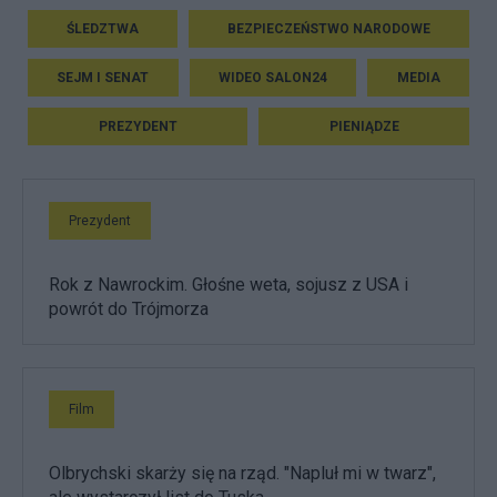
ŚLEDZTWA
BEZPIECZEŃSTWO NARODOWE
SEJM I SENAT
WIDEO SALON24
MEDIA
PREZYDENT
PIENIĄDZE
Prezydent
Rok z Nawrockim. Głośne weta, sojusz z USA i
powrót do Trójmorza
Film
Olbrychski skarży się na rząd. "Napluł mi w twarz",