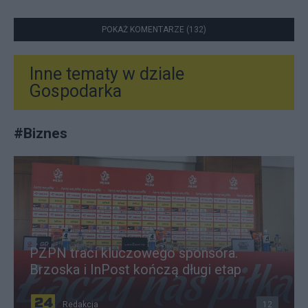
POKAŻ KOMENTARZE (132)
Inne tematy w dziale
Gospodarka
#
Biznes
PZPN traci kluczowego sponsora.
Brzoska i InPost kończą długi etap
Redakcja
12