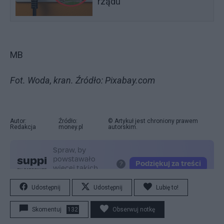
rządu
MB
Fot. Woda, kran. Źródło: Pixabay.com
Autor:
Źródło:
© Artykuł jest chroniony prawem
Redakcja
money.pl
autorskim.
Udostępnij
Udostępnij
Lubię to!
Skomentuj
132
Obserwuj notkę