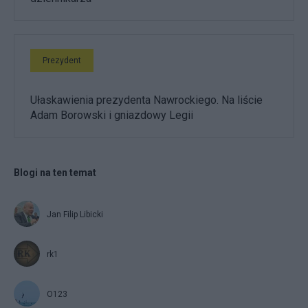
Prezydent
Ułaskawienia prezydenta Nawrockiego. Na liście
Adam Borowski i gniazdowy Legii
Blogi na ten temat
Jan Filip Libicki
rk1
O123