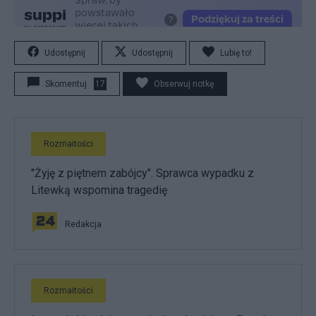
Udostępnij
Udostępnij
Lubię to!
Skomentuj
17
Obserwuj notkę
Rozmaitości
"Żyję z piętnem zabójcy". Sprawca wypadku z
Litewką wspomina tragedię
Redakcja
Rozmaitości