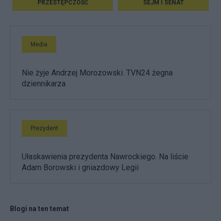
PRZESTĘPCZOŚĆ
SEJM I SENAT
Media
Nie żyje Andrzej Morozowski. TVN24 żegna
dziennikarza
Prezydent
Ułaskawienia prezydenta Nawrockiego. Na liście
Adam Borowski i gniazdowy Legii
Blogi na ten temat