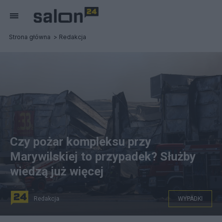
Strona główna
Redakcja
Czy pożar kompleksu przy
Marywilskiej to przypadek? Służby
wiedzą już więcej
Redakcja
WYPADKI
fot. PAP