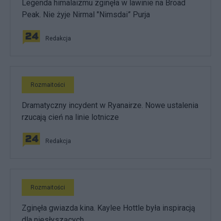
Legenda himalaizmu zginęła w lawinie na Broad
Peak. Nie żyje Nirmal "Nimsdai” Purja
Redakcja
Rozmaitości
Dramatyczny incydent w Ryanairze. Nowe ustalenia
rzucają cień na linie lotnicze
Redakcja
Rozmaitości
Zginęła gwiazda kina. Kaylee Hottle była inspiracją
dla niesłyszących