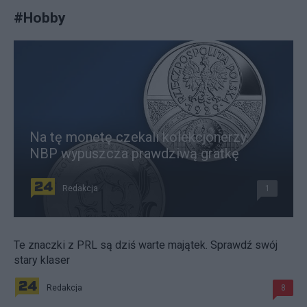
#
Hobby
Na tę monetę czekali kolekcjonerzy.
NBP wypuszcza prawdziwą gratkę
Redakcja
1
Te znaczki z PRL są dziś warte majątek. Sprawdź swój
stary klaser
Redakcja
8