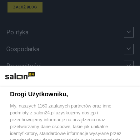
ZAŁÓŻ BLOG
Polityka
Gospodarka
Rozmaitości
Technologie
Drogi Użytkowniku,
Sport
My, naszych 1160 zaufanych partnerów oraz inne
podmioty z salon24.pl uzyskujemy dostęp i
Społeczeństwo
przechowujemy informacje na urządzeniu oraz
przetwarzamy dane osobowe, takie jak unikalne
Kultura
identyfikatory, standardowe informacje wysyłane przez