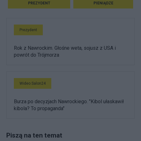
PREZYDENT
PIENIĄDZE
Prezydent
Rok z Nawrockim. Głośne weta, sojusz z USA i
powrót do Trójmorza
Wideo Salon24
Burza po decyzjach Nawrockiego. "Kibol ułaskawił
kibola? To propaganda"
Piszą na ten temat