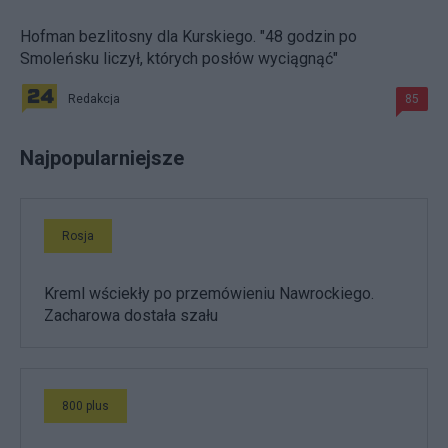
Hofman bezlitosny dla Kurskiego. "48 godzin po
Smoleńsku liczył, których posłów wyciągnąć"
Redakcja
85
Najpopularniejsze
Rosja
Kreml wściekły po przemówieniu Nawrockiego.
Zacharowa dostała szału
800 plus