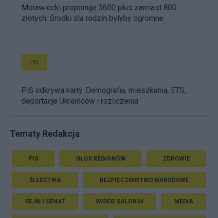
Morawiecki proponuje 3600 plus zamiast 800
złotych. Środki dla rodzin byłyby ogromne
PiS
PiS odkrywa karty. Demografia, mieszkania, ETS,
deportacje Ukraińców i rozliczenia
Tematy Redakcja
PIS
GŁOS REGIONÓW
ZDROWIE
ŚLEDZTWA
BEZPIECZEŃSTWO NARODOWE
SEJM I SENAT
WIDEO SALON24
MEDIA