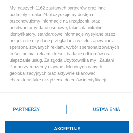
Sport
My, naszych 1162 zaufanych partnerów oraz inne
podmioty z salon24.pl uzyskujemy dostęp i
Społeczeństwo
przechowujemy informacje na urządzeniu oraz
przetwarzamy dane osobowe, takie jak unikalne
Kultura
identyfikatory, standardowe informacje wysyłane przez
urządzenie czy dane przeglądania w celu zapewniania
spersonalizowanych reklam, wybór spersonalizowanych
treści, pomiar reklam i treści, badanie odbiorców oraz
ulepszanie usług. Za zgodą Użytkownika my i Zaufani
X
Facebook
Instagram
Youtube
Partnerzy możemy używać dokładnych danych
geolokalizacyjnych oraz aktywnie skanować
charakterystykę urządzenia do celów identyfikacji.
Web Content Media sp. z o. o. © 2022
Ponieważ cenimy Twoją prywatność, prosimy o zgodę na
korzystanie z tych technologii poprzez kliknięcie
„Akceptuję”. Zgoda jest dobrowolna i zawsze możesz ją
Pomoc
O nas
Praca
Reklama
Kontakt
zmienić/wycofać klikając przycisk ustawień prywatności
PARTNERZY
USTAWIENIA
znajdujący się w lewym dolnym rogu strony
. Niektóre
rodzaje przetwarzania danych nie wymagają zgody
użytkownika, ale masz prawo sprzeciwić się takiemu
AKCEPTUJĘ
przetwarzaniu. Preferencje będą miały zastosowania tylko