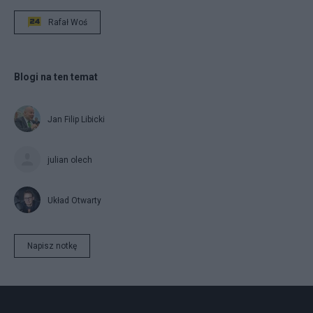
Rafał Woś
Blogi na ten temat
Jan Filip Libicki
julian olech
Układ Otwarty
Napisz notkę