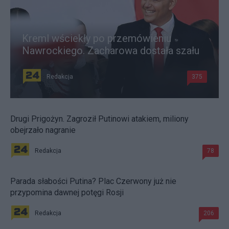
Kreml wściekły po przemówieniu
Nawrockiego. Zacharowa dostała szału
Redakcja
375
Drugi Prigożyn. Zagroził Putinowi atakiem, miliony
obejrzało nagranie
Redakcja
78
Parada słabości Putina? Plac Czerwony już nie
przypomina dawnej potęgi Rosji
Redakcja
206