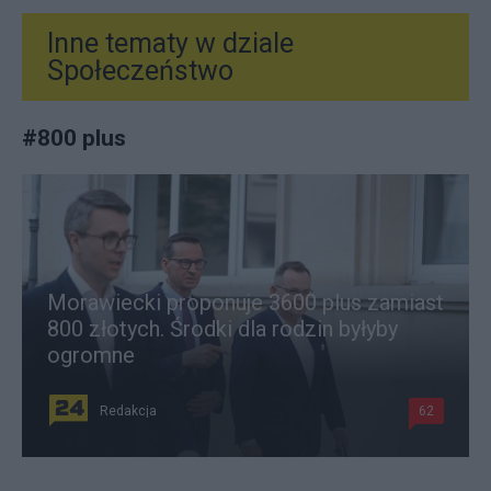
Inne tematy w dziale
Społeczeństwo
#
800 plus
Morawiecki proponuje 3600 plus zamiast
800 złotych. Środki dla rodzin byłyby
ogromne
Redakcja
62