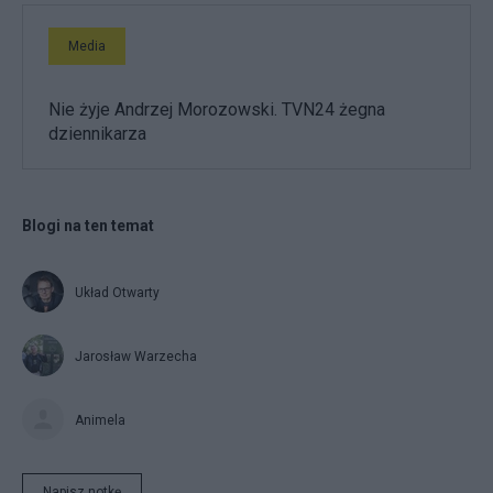
Media
Nie żyje Andrzej Morozowski. TVN24 żegna
dziennikarza
Blogi na ten temat
Układ Otwarty
Jarosław Warzecha
Animela
Napisz notkę