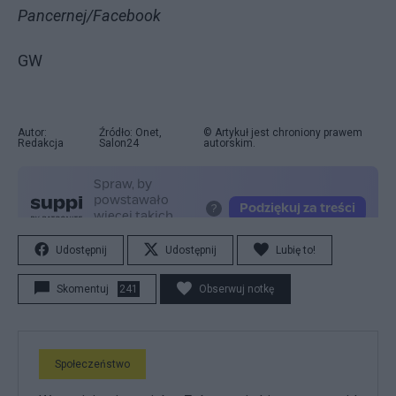
Pancernej/Facebook
GW
Autor:
Źródło: Onet,
© Artykuł jest chroniony prawem
Redakcja
Salon24
autorskim.
Udostępnij
Udostępnij
Lubię to!
Skomentuj
241
Obserwuj notkę
Społeczeństwo