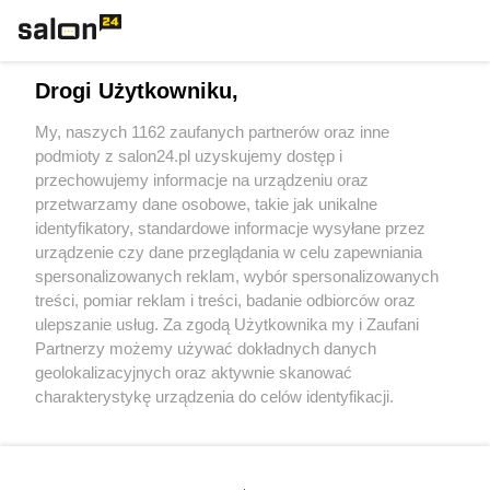
Technologie
Drogi Użytkowniku,
Sport
My, naszych 1162 zaufanych partnerów oraz inne
podmioty z salon24.pl uzyskujemy dostęp i
Społeczeństwo
przechowujemy informacje na urządzeniu oraz
przetwarzamy dane osobowe, takie jak unikalne
Kultura
identyfikatory, standardowe informacje wysyłane przez
urządzenie czy dane przeglądania w celu zapewniania
spersonalizowanych reklam, wybór spersonalizowanych
treści, pomiar reklam i treści, badanie odbiorców oraz
ulepszanie usług. Za zgodą Użytkownika my i Zaufani
X
Facebook
Instagram
Youtube
Partnerzy możemy używać dokładnych danych
geolokalizacyjnych oraz aktywnie skanować
charakterystykę urządzenia do celów identyfikacji.
Web Content Media sp. z o. o. © 2022
Ponieważ cenimy Twoją prywatność, prosimy o zgodę na
korzystanie z tych technologii poprzez kliknięcie
„Akceptuję”. Zgoda jest dobrowolna i zawsze możesz ją
Pomoc
O nas
Praca
Reklama
Kontakt