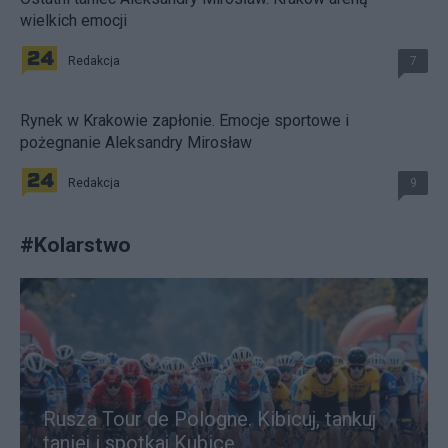
wielkich emocji
Redakcja
7
Rynek w Krakowie zapłonie. Emocje sportowe i
pożegnanie Aleksandry Mirosław
Redakcja
9
#
Kolarstwo
Rusza Tour de Pologne. Kibicuj, tankuj
taniej i spotkaj Kubicę