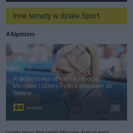
Inne tematy w dziale
Sport
#
Alpinizm
Kraków czeka na wielkie emocje.
Mirosław i cztery Polki z awansem do
finałów
Redakcja
12
Ostatni taniec Aleksandry Mirosław. Kraków areną