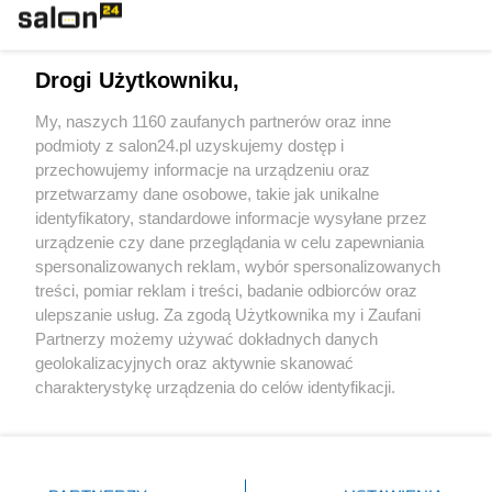
Technologie
Drogi Użytkowniku,
Sport
My, naszych 1160 zaufanych partnerów oraz inne
podmioty z salon24.pl uzyskujemy dostęp i
Społeczeństwo
przechowujemy informacje na urządzeniu oraz
przetwarzamy dane osobowe, takie jak unikalne
Kultura
identyfikatory, standardowe informacje wysyłane przez
urządzenie czy dane przeglądania w celu zapewniania
spersonalizowanych reklam, wybór spersonalizowanych
treści, pomiar reklam i treści, badanie odbiorców oraz
ulepszanie usług. Za zgodą Użytkownika my i Zaufani
X
Facebook
Instagram
Youtube
Partnerzy możemy używać dokładnych danych
geolokalizacyjnych oraz aktywnie skanować
charakterystykę urządzenia do celów identyfikacji.
Web Content Media sp. z o. o. © 2022
Ponieważ cenimy Twoją prywatność, prosimy o zgodę na
korzystanie z tych technologii poprzez kliknięcie
„Akceptuję”. Zgoda jest dobrowolna i zawsze możesz ją
Pomoc
O nas
Praca
Reklama
Kontakt
zmienić/wycofać klikając przycisk ustawień prywatności