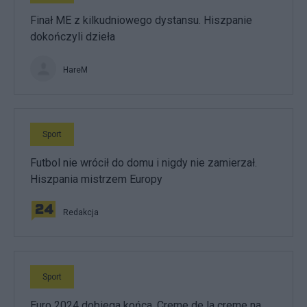
Finał ME z kilkudniowego dystansu. Hiszpanie
dokończyli dzieła
HareM
Sport
Futbol nie wrócił do domu i nigdy nie zamierzał.
Hiszpania mistrzem Europy
Redakcja
Sport
Euro 2024 dobiega końca. Creme de la creme na