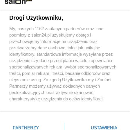
Technologie
Drogi Użytkowniku,
Sport
My, naszych 1162 zaufanych partnerów oraz inne
podmioty z salon24.pl uzyskujemy dostęp i
Społeczeństwo
przechowujemy informacje na urządzeniu oraz
przetwarzamy dane osobowe, takie jak unikalne
Kultura
identyfikatory, standardowe informacje wysyłane przez
urządzenie czy dane przeglądania w celu zapewniania
spersonalizowanych reklam, wybór spersonalizowanych
treści, pomiar reklam i treści, badanie odbiorców oraz
ulepszanie usług. Za zgodą Użytkownika my i Zaufani
X
Facebook
Instagram
Youtube
Partnerzy możemy używać dokładnych danych
geolokalizacyjnych oraz aktywnie skanować
charakterystykę urządzenia do celów identyfikacji.
Web Content Media sp. z o. o. © 2022
Ponieważ cenimy Twoją prywatność, prosimy o zgodę na
korzystanie z tych technologii poprzez kliknięcie
„Akceptuję”. Zgoda jest dobrowolna i zawsze możesz ją
Pomoc
O nas
Praca
Reklama
Kontakt
zmienić/wycofać klikając przycisk ustawień prywatności
PARTNERZY
USTAWIENIA