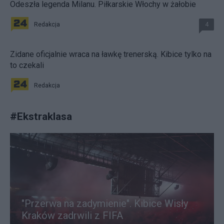
Odeszła legenda Milanu. Piłkarskie Włochy w żałobie
Redakcja
4
Zidane oficjalnie wraca na ławkę trenerską. Kibice tylko na
to czekali
Redakcja
#
Ekstraklasa
"Przerwa na zadymienie". Kibice Wisły
Kraków zadrwili z FIFA