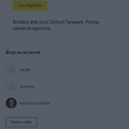
Głos Regionów
Brutalny atak przy Złotych Tarasach. Policja
namierza agresora
Blogi na ten temat
HareM
wrocman
Ryszard Czarnecki
Napisz notkę