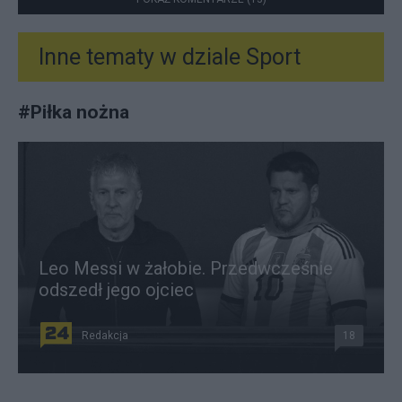
Inne tematy w dziale
Sport
#
Piłka nożna
Leo Messi w żałobie. Przedwcześnie
odszedł jego ojciec
Redakcja
18