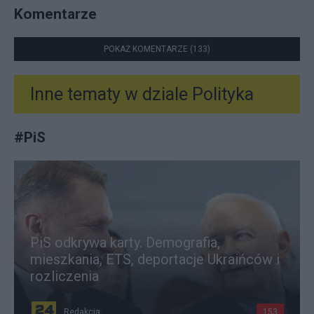
Komentarze
POKAŻ KOMENTARZE (133)
Inne tematy w dziale
Polityka
#
PiS
PiS odkrywa karty. Demografia,
mieszkania, ETS, deportacje Ukraińców i
rozliczenia
Redakcja
153