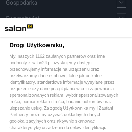
Gospodarka
Rozmaitości
Technologie
Drogi Użytkowniku,
Sport
My, naszych 1162 zaufanych partnerów oraz inne
podmioty z salon24.pl uzyskujemy dostęp i
Społeczeństwo
przechowujemy informacje na urządzeniu oraz
przetwarzamy dane osobowe, takie jak unikalne
Kultura
identyfikatory, standardowe informacje wysyłane przez
urządzenie czy dane przeglądania w celu zapewniania
spersonalizowanych reklam, wybór spersonalizowanych
treści, pomiar reklam i treści, badanie odbiorców oraz
ulepszanie usług. Za zgodą Użytkownika my i Zaufani
X
Facebook
Instagram
Youtube
Partnerzy możemy używać dokładnych danych
geolokalizacyjnych oraz aktywnie skanować
charakterystykę urządzenia do celów identyfikacji.