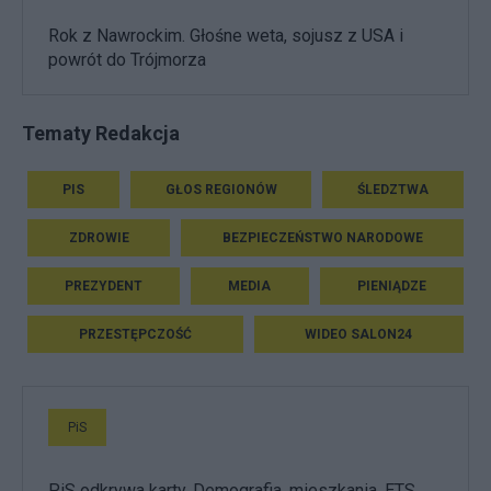
Rok z Nawrockim. Głośne weta, sojusz z USA i
powrót do Trójmorza
Tematy Redakcja
PIS
GŁOS REGIONÓW
ŚLEDZTWA
ZDROWIE
BEZPIECZEŃSTWO NARODOWE
PREZYDENT
MEDIA
PIENIĄDZE
PRZESTĘPCZOŚĆ
WIDEO SALON24
PiS
PiS odkrywa karty. Demografia, mieszkania, ETS,