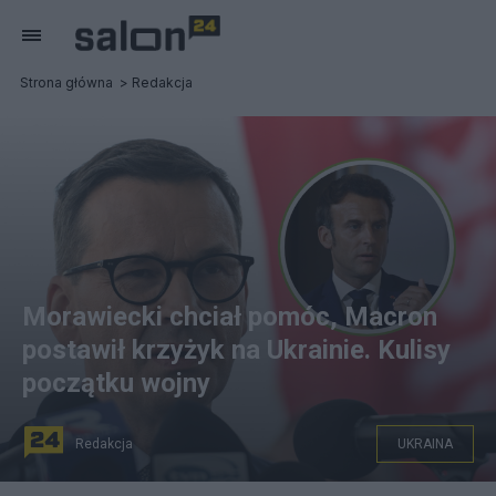
Strona główna
Redakcja
Morawiecki chciał pomóc, Macron
postawił krzyżyk na Ukrainie. Kulisy
początku wojny
Redakcja
UKRAINA
Fot. PAP/EPA