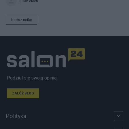
julian olech
Napisz notkę
Podziel się swoją opinią
ZAŁÓŻ BLOG
Polityka