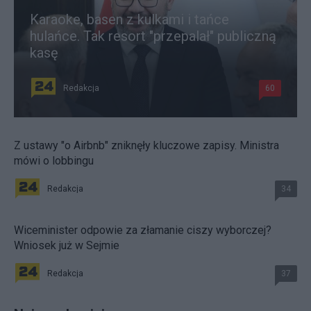
Karaoke, basen z kulkami i tańce
hulańce. Tak resort "przepalał" publiczną
kasę
Redakcja
60
Z ustawy "o Airbnb" zniknęły kluczowe zapisy. Ministra
mówi o lobbingu
Redakcja
34
Wiceminister odpowie za złamanie ciszy wyborczej?
Wniosek już w Sejmie
Redakcja
37