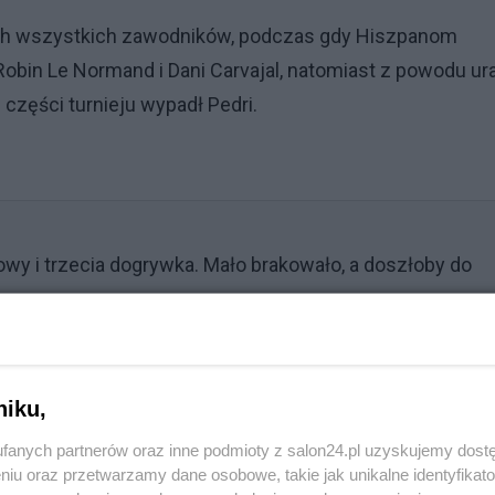
ych wszystkich zawodników, podczas gdy Hiszpanom
Robin Le Normand i Dani Carvajal, natomiast z powodu ur
części turnieju wypadł Pedri.
owy i trzecia dogrywka. Mało brakowało, a doszłoby do
Reklama
niku,
y" Holendrzy
fanych partnerów oraz inne podmioty z salon24.pl uzyskujemy dost
niu oraz przetwarzamy dane osobowe, takie jak unikalne identyfikat