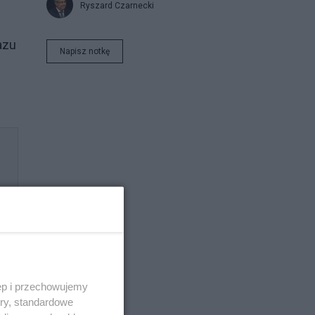
Ryszard Czarnecki
azu
Napisz notkę
ęp i przechowujemy
ory, standardowe