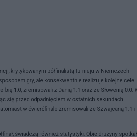
rancji, krytykowanym półfinalistą turnieju w Niemczech.
sposobem gry, ale konsekwentnie realizuje kolejne cele.
Serbię 1:0, zremisowali z Danią 1:1 oraz ze Słowenią 0:0.
tując się przed odpadnięciem w ostatnich sekundach
natomiast w ćwierćfinale zremisowali ze Szwajcarią 1:1 i
finał, świadczą również statystyki. Obie drużyny spotka