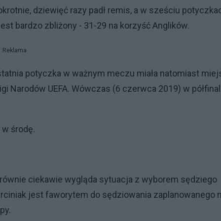
krotnie, dziewięć razy padł remis, a w sześciu potyczka
est bardzo zbliżony - 31-29 na korzyść Anglików.
Reklama
 Ostatnia potyczka w ważnym meczu miała natomiast miej
Ligi Narodów UEFA. Wówczas (6 czerwca 2019) w półfina
 w środę.
?
e, równie ciekawie wygląda sytuacja z wyborem sędziego
Marciniak jest faworytem do sędziowania zaplanowanego 
opy.