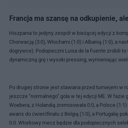
Francja ma szansę na odkupienie, ale
Hiszpania to jedyny zespół w bieżącej edycji z kom
Chorwacją (3:0), Włochami (1:0) i Albanią (1:0), a na
dogrywce). Podopieczni Luisa de la Fuente zrobili 
dynamiczną grę i wysoki pressing, wymieniając wiele
Po drugiej stronie jest stawiana przed turniejem w r
jeszcze "normalnego" gola w tej edycji ME. W fazie
Woebera, z Holandią zremisowała 0:0, a Polsce (1:1) s
awans do ćwierćfinału z Belgią (1:0), a Portugalię p
0:0. Wtorkowy mecz będzie dla podopiecznych selek