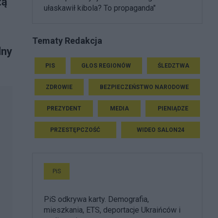
zą
ułaskawił kibola? To propaganda"
Tematy Redakcja
lny
PIS
GŁOS REGIONÓW
ŚLEDZTWA
ZDROWIE
BEZPIECZEŃSTWO NARODOWE
PREZYDENT
MEDIA
PIENIĄDZE
PRZESTĘPCZOŚĆ
WIDEO SALON24
PiS
PiS odkrywa karty. Demografia,
mieszkania, ETS, deportacje Ukraińców i