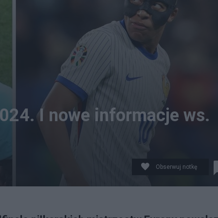
024. I nowe informacje ws.
Obserwuj notkę
e się na stadionie w Monachium. Fot.