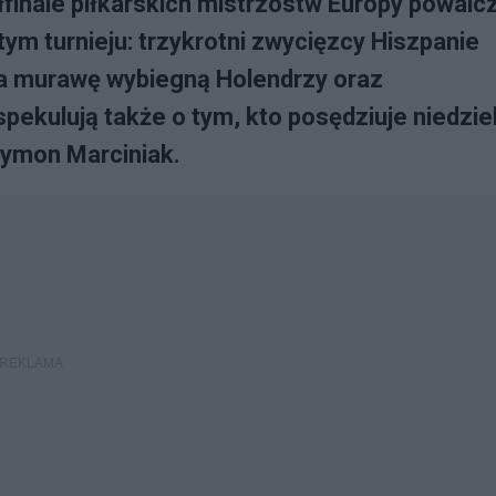
inale piłkarskich mistrzostw Europy powalc
tym turnieju: trzykrotni zwycięzcy Hiszpanie
 na murawę wybiegną Holendrzy oraz
spekulują także o tym, kto posędziuje niedzie
zymon Marciniak.