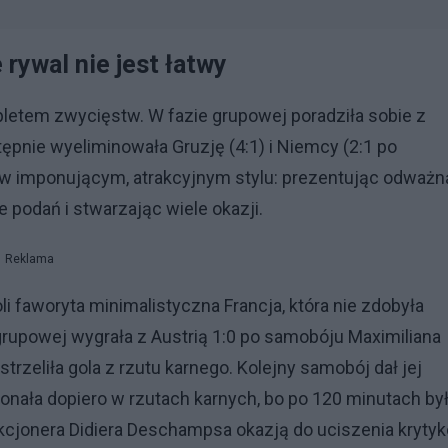
 rywal nie jest łatwy
pletem zwycięstw. W fazie grupowej poradziła sobie z
stępnie wyeliminowała Gruzję (4:1) i Niemcy (2:1 po
to w imponującym, atrakcyjnym stylu: prezentując odważn
 podań i stwarzając wiele okazji.
Reklama
oli faworyta minimalistyczna Francja, która nie zdobyła
 grupowej wygrała z Austrią 1:0 po samobóju Maximiliana
trzeliła gola z rzutu karnego. Kolejny samobój dał jej
okonała dopiero w rzutach karnych, bo po 120 minutach by
cjonera Didiera Deschampsa okazją do uciszenia krytyk