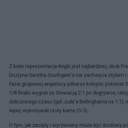
Z kolei reprezentacja Anglii jest najbardziej, obok F
Drużyna Garetha Southgate'a nie zachwyca stylem i 
fazie grupowej angielscy piłkarze kolejno: pokonali 
1/8 finału wygrali ze Słowacją 2:1 po dogrywce, ra
doliczonego czasu (gol Jude'a Bellinghama na 1:1), 
lepiej wykonywali rzuty karne (5-3).
O tym, jak zacięty i wyrównany może być środowy pół