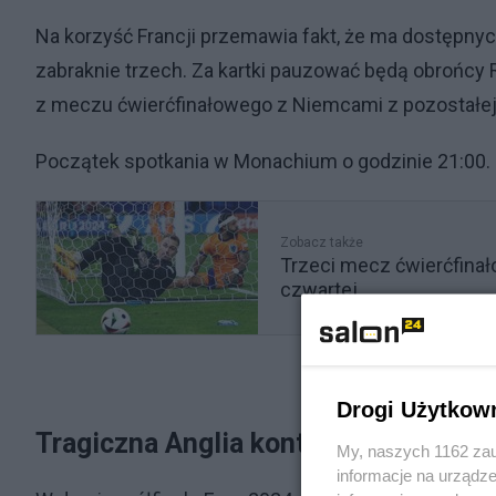
Na korzyść Francji przemawia fakt, że ma dostępn
zabraknie trzech. Za kartki pauzować będą obrońcy 
z meczu ćwierćfinałowego z Niemcami z pozostałej 
Początek spotkania w Monachium o godzinie 21:00.
Zobacz także
Trzeci mecz ćwierćfinał
czwartej
Drogi Użytkow
Tragiczna Anglia kontra "powracając
My, naszych 1162 zau
informacje na urządze