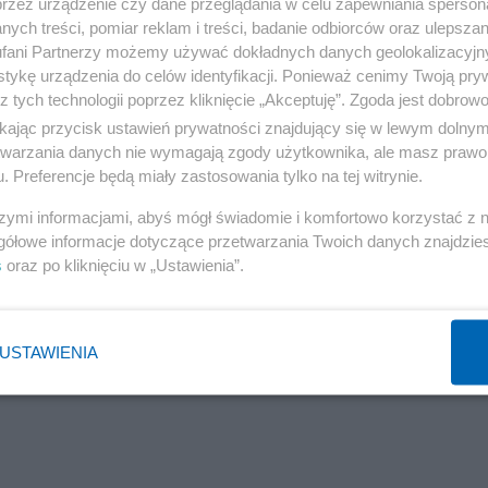
ą się Holendrzy z Anglikami. Podopieczni Ronalda Koem
przez urządzenie czy dane przeglądania w celu zapewniania sperson
ych treści, pomiar reklam i treści, badanie odbiorców oraz ulepszan
azę pucharową przeszli bez dogrywek i karnych. Warto
fani Partnerzy możemy używać dokładnych danych geolokalizacyjn
uzami (0:0) i pewnym zwycięstwie nad Rumunią (3:0), w
tykę urządzenia do celów identyfikacji. Ponieważ cenimy Twoją pry
z tych technologii poprzez kliknięcie „Akceptuję”. Zgoda jest dobro
1), z Austrią (porażka 3:2) i Turcją (2:1). Łącznie Holen
ikając przycisk ustawień prywatności znajdujący się w lewym dolny
zdobyli dziewięć bramek.
etwarzania danych nie wymagają zgody użytkownika, ale masz prawo 
. Preferencje będą miały zastosowania tylko na tej witrynie.
szymi informacjami, abyś mógł świadomie i komfortowo korzystać z
gółowe informacje dotyczące przetwarzania Twoich danych znajdzi
s
oraz po kliknięciu w „Ustawienia”.
USTAWIENIA