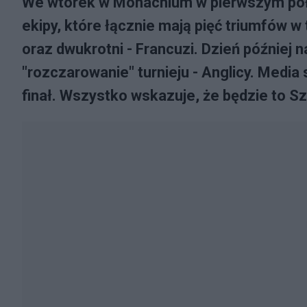
We wtorek w Monachium w pierwszym półf
ekipy, które łącznie mają pięć triumfów w 
oraz dwukrotni - Francuzi. Dzień później
"rozczarowanie" turnieju - Anglicy. Media 
finał. Wszystko wskazuje, że będzie to S