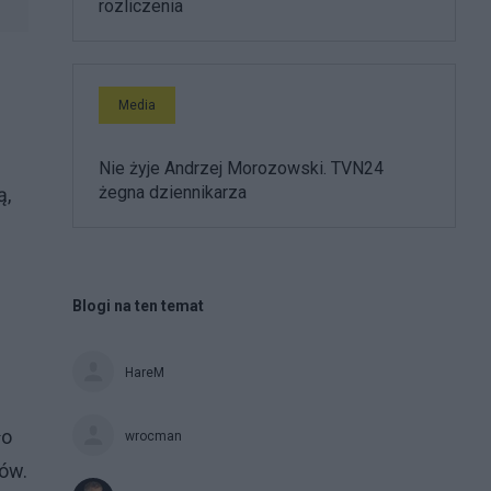
rozliczenia
Media
Nie żyje Andrzej Morozowski. TVN24
żegna dziennikarza
ą,
Blogi na ten temat
HareM
ło
wrocman
ów.