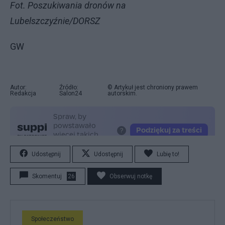
Fot. Poszukiwania dronów na
Lubelszczyźnie/DORSZ
GW
Autor:
Źródło:
© Artykuł jest chroniony prawem
Redakcja
Salon24
autorskim.
Udostępnij
Udostępnij
Lubię to!
Skomentuj
26
Obserwuj notkę
Społeczeństwo