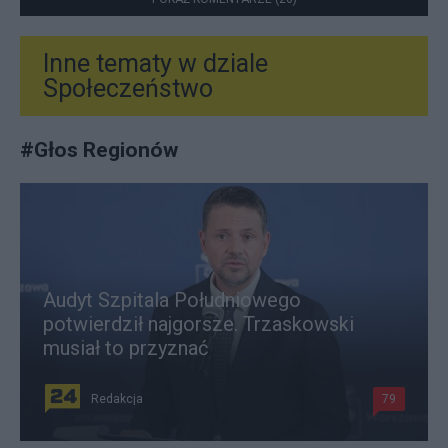
Inne tematy w dziale
Społeczeństwo
#
Głos Regionów
Audyt Szpitala Południowego
potwierdził najgorsze. Trzaskowski
musiał to przyznać
Redakcja
79