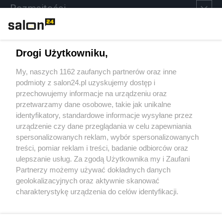
Rozmaitości
Technologie
Drogi Użytkowniku,
Sport
My, naszych 1162 zaufanych partnerów oraz inne
podmioty z salon24.pl uzyskujemy dostęp i
Społeczeństwo
przechowujemy informacje na urządzeniu oraz
przetwarzamy dane osobowe, takie jak unikalne
Kultura
identyfikatory, standardowe informacje wysyłane przez
urządzenie czy dane przeglądania w celu zapewniania
spersonalizowanych reklam, wybór spersonalizowanych
treści, pomiar reklam i treści, badanie odbiorców oraz
ulepszanie usług. Za zgodą Użytkownika my i Zaufani
X
Facebook
Instagram
Youtube
Partnerzy możemy używać dokładnych danych
geolokalizacyjnych oraz aktywnie skanować
charakterystykę urządzenia do celów identyfikacji.
Web Content Media sp. z o. o. © 2022
Ponieważ cenimy Twoją prywatność, prosimy o zgodę na
korzystanie z tych technologii poprzez kliknięcie