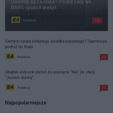
Dowody są za słabe? Podejrzany ws.
RARS opuścił areszt
Redakcja
106
Giertych szuka kolejnego świadka koronnego? Tajemnicza
podróż do Krala
Redakcja
52
Obajtek usłyszał zarzut za usunięcie "Nie" ze stacji.
"Jestem dumny"
Redakcja
77
Najpopularniejsze