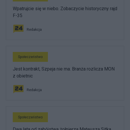
Wpatrujcie się w niebo. Zobaczycie historyczny rajd
F-35
Redakcja
Społeczeństwo
Jest kontrakt, Szpeja nie ma. Branża rozlicza MON
z obietnic
Redakcja
Społeczeństwo
Dwa lata od zabójstwa żołnierza Mateusza Sitka.