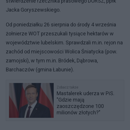
stwierdzenie rzecznika prasowego DORSZ, ppłk
Jacka Goryszewskiego.
Od poniedziałku 26 sierpnia do środy 4 września
żołnierze WOT przeszukali tysiące hektarów w
województwie lubelskim. Sprawdzali m.in. rejon na
zachód od miejscowości Wolica Śniatycka (pow.
zamojski), w tym m.in. Bródek, Dąbrowa,
Barchaczów (gmina Łabunie).
Zobacz także
Mastalerek uderza w PiS.
"Gdzie mają
zaoszczędzone 100
milionów złotych?"