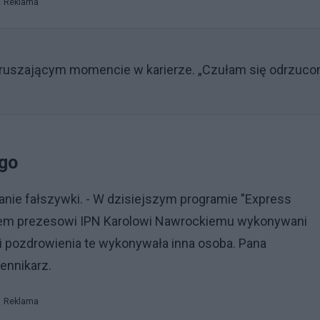
Reklama
poruszającym momencie w karierze. „Czułam się odrzuco
go
wanie fałszywki. - W dzisiejszym programie "Express
sałem prezesowi IPN Karolowi Nawrockiemu wykonywani
 pozdrowienia te wykonywała inna osoba. Pana
iennikarz.
Reklama