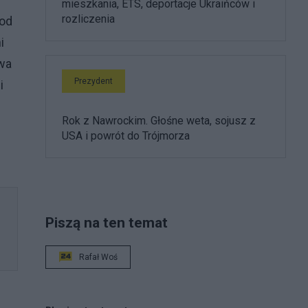
mieszkania, ETS, deportacje Ukraińców i
rozliczenia
 od
i
awa
Prezydent
i
Rok z Nawrockim. Głośne weta, sojusz z
USA i powrót do Trójmorza
Piszą na ten temat
Rafał Woś