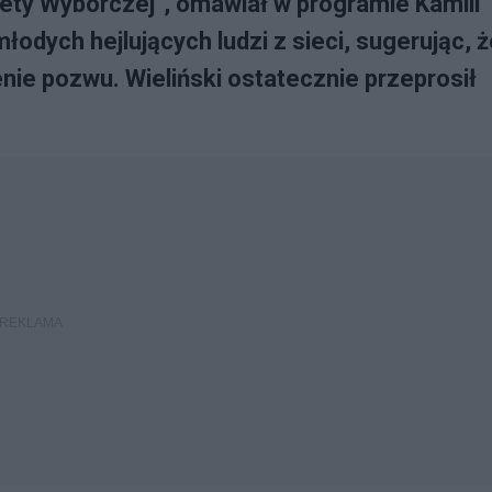
zety Wyborczej", omawiał w programie Kamili
łodych hejlujących ludzi z sieci, sugerując, 
nie pozwu. Wieliński ostatecznie przeprosił