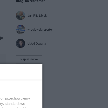
Blogi na ten temat
Jan Filip Libicki
wroclawskireporter
ja.
Układ Otwarty
Napisz notkę
ęp i przechowujemy
ory, standardowe