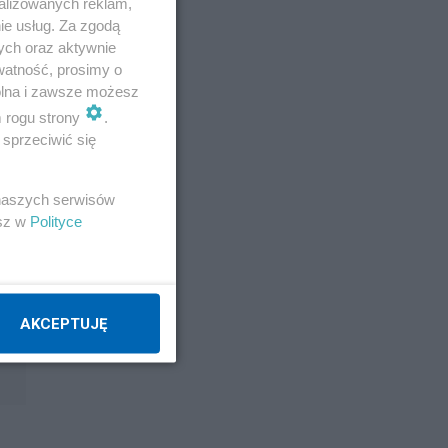
alizowanych reklam,
ie usług. Za zgodą
i
ych oraz aktywnie
watność, prosimy o
wolna i zawsze możesz
i,
m rogu strony
.
sprzeciwić się
na
 naszych serwisów
esz w
Polityce
AKCEPTUJĘ