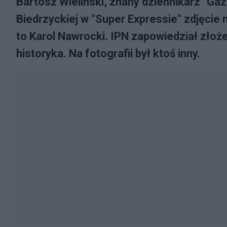
Bartosz Wieliński, znany dziennikarz "Ga
Biedrzyckiej w "Super Expressie" zdjęcie m
to Karol Nawrocki. IPN zapowiedział złoże
historyka. Na fotografii był ktoś inny.