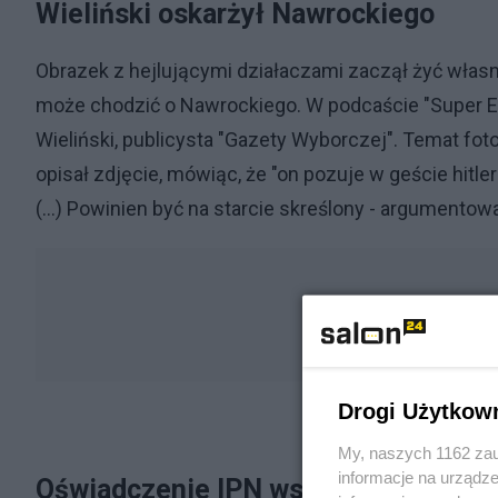
Wieliński oskarżył Nawrockiego
Obrazek z hejlującymi działaczami zaczął żyć własn
może chodzić o Nawrockiego. W podcaście "Super Ex
Wieliński, publicysta "Gazety Wyborczej". Temat foto
opisał zdjęcie, mówiąc, że "on pozuje w geście hitler
(...) Powinien być na starcie skreślony - argumentow
Drogi Użytkow
My, naszych 1162 zau
informacje na urządze
Oświadczenie IPN ws. fotografii spr