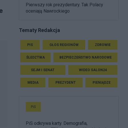
Pierwszy rok prezydentury. Tak Polacy
że
oceniają Nawrockiego
Tematy Redakcja
PIS
GŁOS REGIONÓW
ZDROWIE
ŚLEDZTWA
BEZPIECZEŃSTWO NARODOWE
SEJM I SENAT
WIDEO SALON24
MEDIA
PREZYDENT
PIENIĄDZE
PiS
PiS odkrywa karty. Demografia,