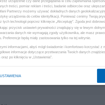
przez urządzenie czy dane przeglądania w celu zapewniania sperson
ych treści, pomiar reklam i treści, badanie odbiorców oraz ulepszan
ę Nawrockiego na fotografii. "W związku z pojawiającym
fani Partnerzy możemy używać dokładnych danych geolokalizacyjn
tykę urządzenia do celów identyfikacji. Ponieważ cenimy Twoją pry
cznościowych, sugestiami, że na zdjęciu
z tych technologii poprzez kliknięcie „Akceptuję”. Zgoda jest dobro
ę prezes Instytutu Pamięci Narodowej dr Karol Nawrock
ikając przycisk ustawień prywatności znajdujący się w lewym dolny
etwarzania danych nie wymagają zgody użytkownika, ale masz prawo 
. Preferencje będą miały zastosowania tylko na tej witrynie.
t Karol Nawrocki. Jednym z mężczyzn znajdujących się 
szymi informacjami, abyś mógł świadomie i komfortowo korzystać z
 IPN, z którym zakończono współpracę w 2021 r., po
gółowe informacje dotyczące przetwarzania Twoich danych znajdzi
s
oraz po kliknięciu w „Ustawienia”.
ci" - głosi oświadczenie IPN.
USTAWIENIA