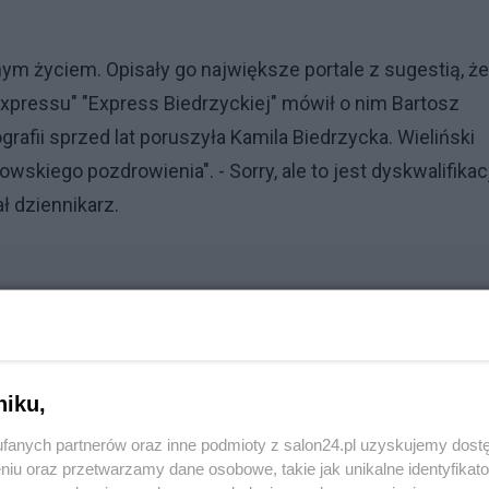
ym życiem. Opisały go największe portale z sugestią, że
pressu" "Express Biedrzyckiej" mówił o nim Bartosz
grafii sprzed lat poruszyła Kamila Biedrzycka. Wieliński
owskiego pozdrowienia". - Sorry, ale to jest dyskwalifikac
ał dziennikarz.
niku,
Reklama
fanych partnerów oraz inne podmioty z salon24.pl uzyskujemy dost
niu oraz przetwarzamy dane osobowe, takie jak unikalne identyfikat
zed lat