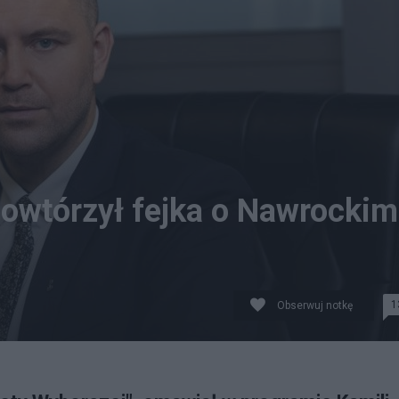
powtórzył fejka o Nawrockim
1
Obserwuj notkę