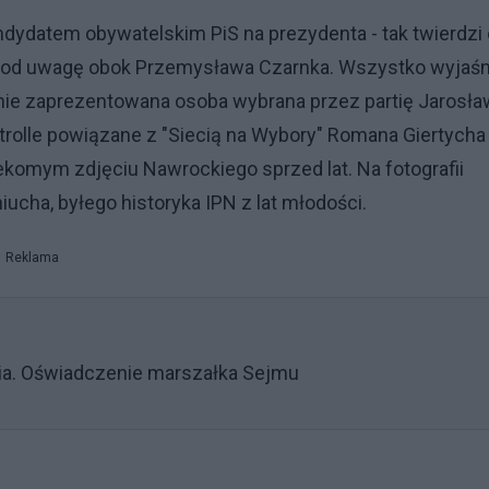
ndydatem obywatelskim PiS na prezydenta - tak twierdzi
ny pod uwagę obok Przemysława Czarnka. Wszystko wyjaśn
tanie zaprezentowana osoba wybrana przez partię Jarosł
trolle powiązane z "Siecią na Wybory" Romana Giertycha 
ekomym zdjęciu Nawrockiego sprzed lat. Na fotografii
iucha, byłego historyka IPN z lat młodości.
Reklama
nia. Oświadczenie marszałka Sejmu