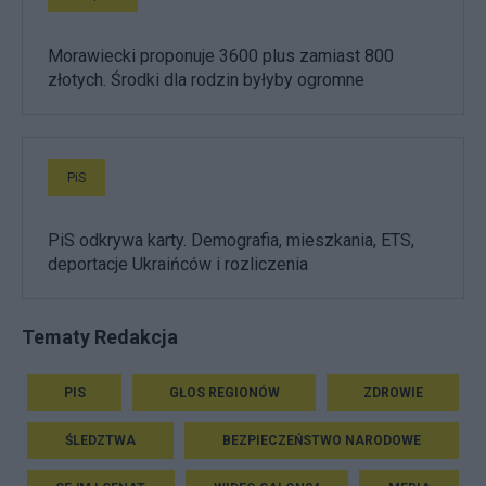
Morawiecki proponuje 3600 plus zamiast 800
złotych. Środki dla rodzin byłyby ogromne
PiS
PiS odkrywa karty. Demografia, mieszkania, ETS,
deportacje Ukraińców i rozliczenia
Tematy Redakcja
PIS
GŁOS REGIONÓW
ZDROWIE
ŚLEDZTWA
BEZPIECZEŃSTWO NARODOWE