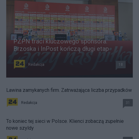
PZPN traci kluczowego sponsora.
Brzoska i InPost kończą długi etap
Redakcja
18
Lawina zamykanych firm. Zatrważająca liczba przypadków
Redakcja
31
To koniec tej sieci w Polsce. Klienci zobaczą zupełnie
nowe szyldy