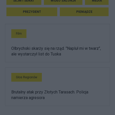
SEJM I SENAT
WIDEO SALON24
MEDIA
PREZYDENT
PIENIĄDZE
Film
Olbrychski skarży się na rząd. "Napluł mi w twarz",
ale wystarczył list do Tuska
Głos Regionów
Brutalny atak przy Złotych Tarasach. Policja
namierza agresora