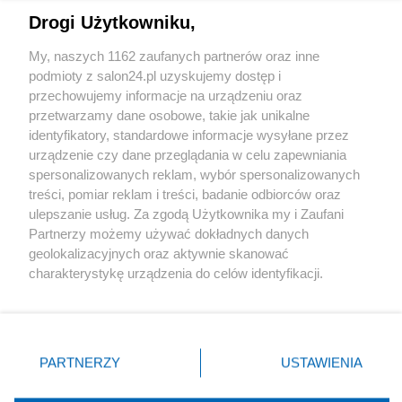
Drogi Użytkowniku,
Sport
My, naszych 1162 zaufanych partnerów oraz inne
podmioty z salon24.pl uzyskujemy dostęp i
Społeczeństwo
przechowujemy informacje na urządzeniu oraz
przetwarzamy dane osobowe, takie jak unikalne
Kultura
identyfikatory, standardowe informacje wysyłane przez
urządzenie czy dane przeglądania w celu zapewniania
spersonalizowanych reklam, wybór spersonalizowanych
treści, pomiar reklam i treści, badanie odbiorców oraz
ulepszanie usług. Za zgodą Użytkownika my i Zaufani
X
Facebook
Instagram
Youtube
Partnerzy możemy używać dokładnych danych
geolokalizacyjnych oraz aktywnie skanować
charakterystykę urządzenia do celów identyfikacji.
Web Content Media sp. z o. o. © 2022
Ponieważ cenimy Twoją prywatność, prosimy o zgodę na
korzystanie z tych technologii poprzez kliknięcie
„Akceptuję”. Zgoda jest dobrowolna i zawsze możesz ją
Pomoc
O nas
Praca
Reklama
Kontakt
zmienić/wycofać klikając przycisk ustawień prywatności
PARTNERZY
USTAWIENIA
znajdujący się w lewym dolnym rogu strony
. Niektóre
rodzaje przetwarzania danych nie wymagają zgody