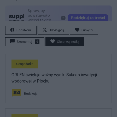
Udostępnij
Udostępnij
Lubię to!
Skomentuj
9
Obserwuj notkę
Gospodarka
ORLEN świętuje ważny wynik. Sukces inwetycji
wodorowej w Płocku
Redakcja