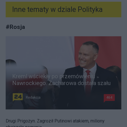
Inne tematy w dziale
Polityka
#
Rosja
Kreml wściekły po przemówieniu
Nawrockiego. Zacharowa dostała szału
Redakcja
464
Drugi Prigożyn. Zagroził Putinowi atakiem, miliony