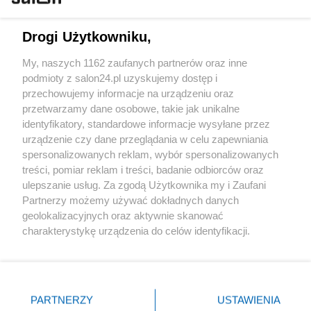
Technologie
Drogi Użytkowniku,
Sport
My, naszych 1162 zaufanych partnerów oraz inne
podmioty z salon24.pl uzyskujemy dostęp i
Społeczeństwo
przechowujemy informacje na urządzeniu oraz
przetwarzamy dane osobowe, takie jak unikalne
Kultura
identyfikatory, standardowe informacje wysyłane przez
urządzenie czy dane przeglądania w celu zapewniania
spersonalizowanych reklam, wybór spersonalizowanych
treści, pomiar reklam i treści, badanie odbiorców oraz
ulepszanie usług. Za zgodą Użytkownika my i Zaufani
X
Facebook
Instagram
Youtube
Partnerzy możemy używać dokładnych danych
geolokalizacyjnych oraz aktywnie skanować
charakterystykę urządzenia do celów identyfikacji.
Web Content Media sp. z o. o. © 2022
Ponieważ cenimy Twoją prywatność, prosimy o zgodę na
korzystanie z tych technologii poprzez kliknięcie
„Akceptuję”. Zgoda jest dobrowolna i zawsze możesz ją
Pomoc
O nas
Praca
Reklama
Kontakt
zmienić/wycofać klikając przycisk ustawień prywatności
PARTNERZY
USTAWIENIA
znajdujący się w lewym dolnym rogu strony
. Niektóre