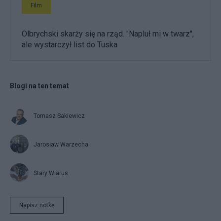
Film
Olbrychski skarży się na rząd. "Napluł mi w twarz",
ale wystarczył list do Tuska
Blogi na ten temat
Tomasz Sakiewicz
Jarosław Warzecha
Stary Wiarus
Napisz notkę