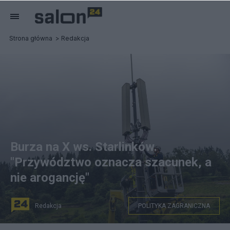
Strona główna
Redakcja
Burza na X ws. Starlinków.
"Przywództwo oznacza szacunek, a
nie arogancję"
Redakcja
POLITYKA ZAGRANICZNA
na zdjęciu: montaż systemu Starlink. Zdjęcie