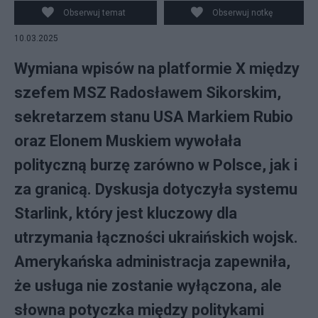
ilustracyjne. fot. Philipp von Ditfurth/dpa
Obserwuj temat
Obserwuj notkę
10.03.2025
Wymiana wpisów na platformie X między
szefem MSZ Radosławem Sikorskim,
sekretarzem stanu USA Markiem Rubio
oraz Elonem Muskiem wywołała
polityczną burzę zarówno w Polsce, jak i
za granicą. Dyskusja dotyczyła systemu
Starlink, który jest kluczowy dla
utrzymania łączności ukraińskich wojsk.
Amerykańska administracja zapewniła,
że usługa nie zostanie wyłączona, ale
słowna potyczka między politykami