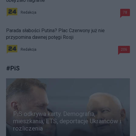
obejrzało nagranie
Redakcja
78
Parada słabości Putina? Plac Czerwony już nie
przypomina dawnej potęgi Rosji
Redakcja
206
#
PiS
PiS odkrywa karty. Demografia,
mieszkania, ETS, deportacje Ukraińców i
rozliczenia