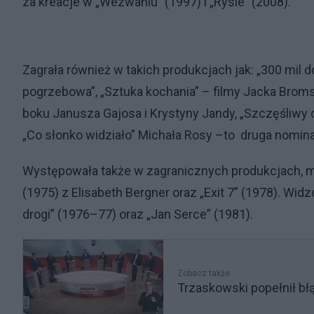
za kreacje w „Wezwaniu” (1997) i „Rysie” (2008).
Zagrała również w takich produkcjach jak: „300 mil d
pogrzebowa”, „Sztuka kochania” – filmy Jacka Brom
boku Janusza Gajosa i Krystyny Jandy, „Szczęśliwy
„Co słonko widziało” Michała Rosy –to druga nomina
Występowała także w zagranicznych produkcjach, m.
(1975) z Elisabeth Bergner oraz „Exit 7” (1978). Widzo
drogi” (1976–77) oraz „Jan Serce” (1981).
Zobacz także
Trzaskowski popełnił bł