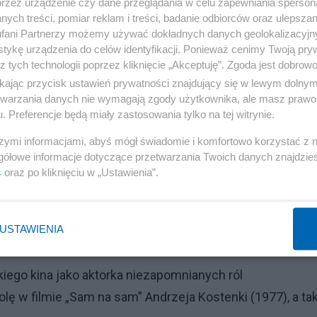
przez urządzenie czy dane przeglądania w celu zapewniania sperson
ych treści, pomiar reklam i treści, badanie odbiorców oraz ulepszan
lityczną w PRL.
fani Partnerzy możemy używać dokładnych danych geolokalizacyjn
tykę urządzenia do celów identyfikacji. Ponieważ cenimy Twoją pry
rszawskim Teatrem Dramatycznym, w którym zadebiutowa
z tych technologii poprzez kliknięcie „Akceptuję”. Zgoda jest dobro
również w Teatrze Polskim, Nowym i Powszechnym, a tak
ikając przycisk ustawień prywatności znajdujący się w lewym dolny
etwarzania danych nie wymagają zgody użytkownika, ale masz prawo 
ego, Jerzego Grzegorzewskiego, Kazimierza Dejmka, Kryst
. Preferencje będą miały zastosowania tylko na tej witrynie.
szymi informacjami, abyś mógł świadomie i komfortowo korzystać z
gółowe informacje dotyczące przetwarzania Twoich danych znajdzi
ia w „Ślubie” Gombrowicza, Medea, Aniela-Elwira w „Mężu
s
oraz po kliknięciu w „Ustawienia”.
ańskiego. Była laureatką wielu prestiżowych nagród
sandra Zelwerowicza (2005).
USTAWIENIA
olskiego kina
kiego kina jako aktorka niezapomnianych ról
lę w filmie „Sam na sam” Andrzeja Kostenki (1977), a ta