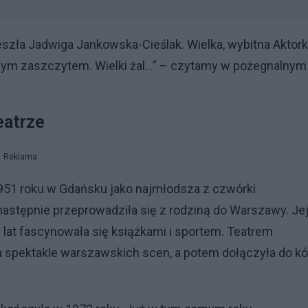
zła Jadwiga Jankowska-Cieślak. Wielka, wybitna Aktork
nym zaszczytem. Wielki żal…” – czytamy w pożegnalnym
eatrze
Reklama
1951 roku w Gdańsku jako najmłodsza z czwórki
następnie przeprowadziła się z rodziną do Warszawy. Je
lat fascynowała się książkami i sportem. Teatrem
a spektakle warszawskich scen, a potem dołączyła do kó