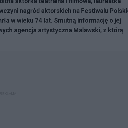
tna aktorka teatralna i filmowa, laureatka
wczyni nagród aktorskich na Festiwalu Polsk
ła w wieku 74 lat. Smutną informację o jej
ych agencja artystyczna Malawski, z którą