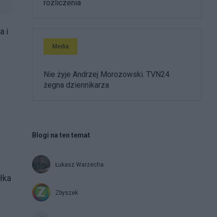
rozliczenia
a i
Media
Nie żyje Andrzej Morozowski. TVN24
żegna dziennikarza
Blogi na ten temat
j
Łukasz Warzecha
łka
Zbyszek