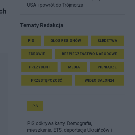
USA i powrót do Trójmorza
ich
Tematy Redakcja
PIS
GŁOS REGIONÓW
ŚLEDZTWA
ZDROWIE
BEZPIECZEŃSTWO NARODOWE
PREZYDENT
MEDIA
PIENIĄDZE
PRZESTĘPCZOŚĆ
WIDEO SALON24
PiS
PiS odkrywa karty. Demografia,
mieszkania, ETS, deportacje Ukraińców i