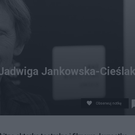
. Jadwiga Jankowska-Cieśla
Obserwuj notkę