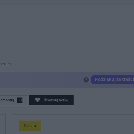
orskim.
komentuj
30
Obserwuj notkę
Kultura