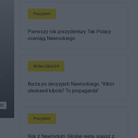
Prezydent
Pierwszy rok prezydentury. Tak Polacy
oceniają Nawrockiego
Wideo Salon24
k
Burza po decyzjach Nawrockiego. "Kibol
ułaskawił kibola? To propaganda"
30
Prezydent
Rok z Nawrockim. Głośne weta, sojusz z