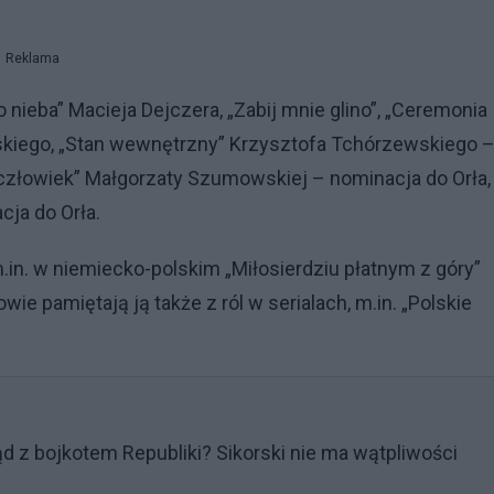
Reklama
o nieba” Macieja Dejczera, „Zabij mnie glino”, „Ceremonia
skiego, „Stan wewnętrzny” Krzysztofa Tchórzewskiego –
 człowiek” Małgorzaty Szumowskiej – nominacja do Orła,
cja do Orła.
in. w niemiecko-polskim „Miłosierdziu płatnym z góry”
wie pamiętają ją także z ról w serialach, m.in. „Polskie
ąd z bojkotem Republiki? Sikorski nie ma wątpliwości