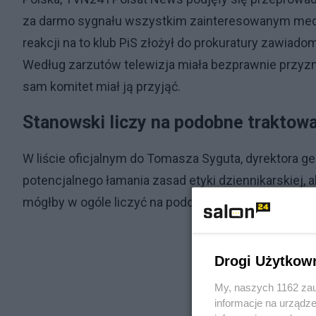
za darmo sygnału wszystkim zainteresowanym medi
reakcji na to klub PiS złożył do prokuratury zawiad
Według zarzutów telewizja miała bezprawnie przyz
sam komitet miał ją przyjąć.
Stanowski liczy na podobne traktow
W liście oficjalnym do Tomasza Syguta, dyrektora ge
potencjalnego łamania zasad etyki dziennikarskiej, a
mógłby w ogóle liczyć na podobne traktowanie ze s
Drogi Użytkow
My, naszych 1162 zau
informacje na urządze