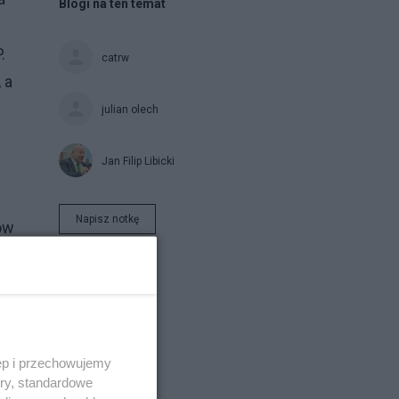
Blogi na ten temat
.
catrw
 a
julian olech
Jan Filip Libicki
Napisz notkę
ów
ęp i przechowujemy
ory, standardowe