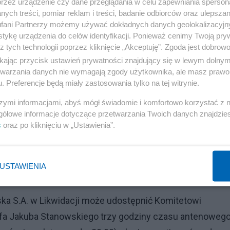
przez urządzenie czy dane przeglądania w celu zapewniania sperson
ych treści, pomiar reklam i treści, badanie odbiorców oraz ulepszan
fani Partnerzy możemy używać dokładnych danych geolokalizacyjn
tykę urządzenia do celów identyfikacji. Ponieważ cenimy Twoją pry
z tych technologii poprzez kliknięcie „Akceptuję”. Zgoda jest dobro
ikając przycisk ustawień prywatności znajdujący się w lewym dolny
etwarzania danych nie wymagają zgody użytkownika, ale masz prawo 
. Preferencje będą miały zastosowania tylko na tej witrynie.
szymi informacjami, abyś mógł świadomie i komfortowo korzystać z
gółowe informacje dotyczące przetwarzania Twoich danych znajdzi
s
oraz po kliknięciu w „Ustawienia”.
USTAWIENIA
lska S.A. w Likwidacji może udostępnić Komitetowi
a Jakuba Stanowskiego trzy godziny czasu antenoweg