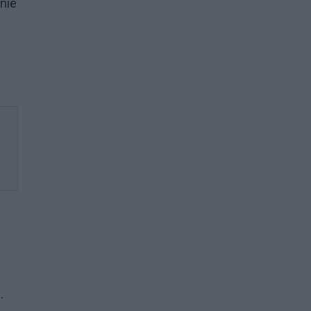
nie
h.