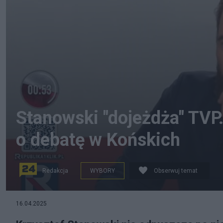
Stanowski "dojeżdża" TVP.
o debatę w Końskich
Redakcja
WYBORY
Obserwuj temat
16.04.2025