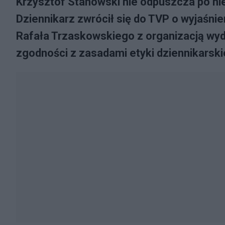
Krzysztof Stanowski nie odpuszcza po nie
Dziennikarz zwrócił się do TVP o wyjaśni
Rafała Trzaskowskiego z organizacją wyd
zgodności z zasadami etyki dziennikarskie