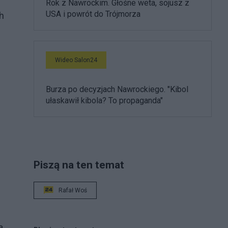
Rok z Nawrockim. Głośne weta, sojusz z
USA i powrót do Trójmorza
h
Wideo Salon24
Burza po decyzjach Nawrockiego. "Kibol
ułaskawił kibola? To propaganda"
Piszą na ten temat
Rafał Woś
a