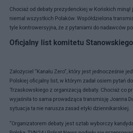
Chociaż od debaty prezydenckiej w Końskich minął j
niemal wszystkich Polaków. Współdzielona transmisj
tyle kontrowersyjna, że z pytaniami do nadawców po
Oficjalny list komitetu Stanowskieg
Założyciel “Kanału Zero”, który jest jednocześnie 
Polskiej oficjalny list, w którym zadał osiem pyta
Trzaskowskiego z organizacją debaty. Chociaż co pr
wyjaśniła to sama prowadząca transmisję Joanna Du
sytuacja ta nie narusza zasad etyki dziennikarskiej.
“Organizatorem debaty jest sztab wyborczy kandyda
Polska, TVN24 i Polsat News podjęły się przeprowadz