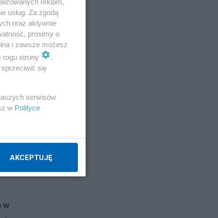
alizowanych reklam,
ie usług. Za zgodą
ych oraz aktywnie
watność, prosimy o
wolna i zawsze możesz
m rogu strony
.
sprzeciwić się
 naszych serwisów
esz w
Polityce
AKCEPTUJĘ
o w