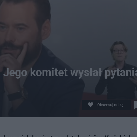
 Jego komitet wysłał pytani
Obserwuj notkę