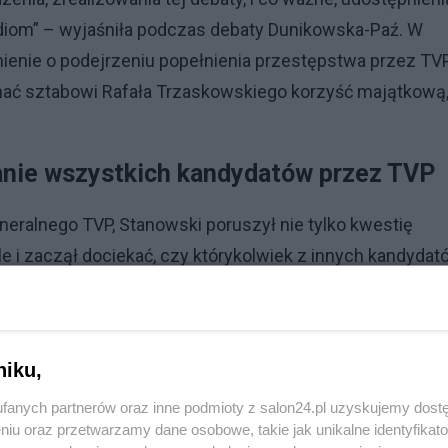
om” – wyjaśniła podczas debaty Dunikowska-Paź. W
omienie o podejrzeniu popełnienia przestępstwa przez TVP
nać sztabowi Rafała Trzaskowskiego korzyść majątkową,
anie wszystkich kandydatów przez TVP
neralnego TVP, Stanowski poruszył nie tylko kwestię
le i zaczął dociekać, czy którykolwiek z innych kandydat
trony publicznego nadawcy.
niku,
fanych partnerów oraz inne podmioty z salon24.pl uzyskujemy dost
niu oraz przetwarzamy dane osobowe, takie jak unikalne identyfikat