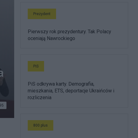
Prezydent
Pierwszy rok prezydentury. Tak Polacy
oceniają Nawrockiego
PiS
a
PiS odkrywa karty. Demografia,
mieszkania, ETS, deportacje Ukraińców i
rozliczenia
95
800 plus