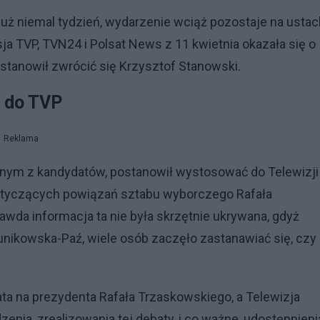
uż niemal tydzień, wydarzenie wciąż pozostaje na ustac
a TVP, TVN24 i Polsat News z 11 kwietnia okazała się o
stanowił zwrócić się Krzysztof Stanowski.
o do TVP
Reklama
jednym z kandydatów, postanowił wystosować do Telewizji
ń dotyczących powiązań sztabu wyborczego Rafała
awda informacja ta nie była skrzętnie ukrywana, gdyż
nikowska-Paź, wiele osób zaczęło zastanawiać się, czy
ta na prezydenta Rafała Trzaskowskiego, a Telewizja
enia, zrealizowania tej debaty, i co ważne, udostępnieni