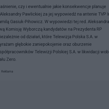
aśnienie, czy i ewentualnie jakie konsekwencje planuje
 Aleksandry Pawlickiej za jej wypowiedź na antenie TVP I
amilą Gasiuk-Pihowicz. W wypowiedzi tej red. Aleksandr
ową Komisję Wyborczą kandydatów na Prezydenta RP
 Niezależnie od działań, które Telewizja Polska S.A. w
, wyrażam głębokie zaniepokojenie oraz oburzenie
półpracowników Telewizji Polskiej S.A. w likwidacji wo
ału Zero.
Reklama