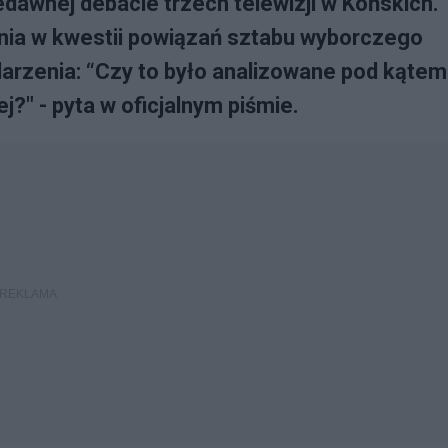
dawnej debacie trzech telewizji w Końskich.
enia w kwestii powiązań sztabu wyborczego
arzenia: “Czy to było analizowane pod kątem
j?" - pyta w oficjalnym piśmie.