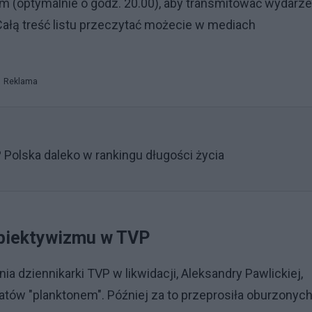
 (optymalnie o godz. 20.00), aby transmitować wydarze
ałą treść listu przeczytać możecie w mediach
Reklama
? Polska daleko w rankingu długości życia
obiektywizmu w TVP
 dziennikarki TVP w likwidacji, Aleksandry Pawlickiej,
ów "planktonem". Później za to przeprosiła oburzonyc