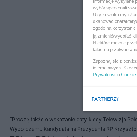
informacje wysyłane 
wybór spersonalizowan
Użytkownika my i Zau
skanować charakterys
zgodę na korzystanie 
ją zmienić/wycofać kl
Niektóre rodzaje prz
takiemu przetwarzaniu
Zapoznaj się z poniż
internetowych. Szcze
Prywatności
i
Cookie
PARTNERZY
“Proszę także o wskazanie daty, kiedy Telewizja Po
Wyborczemu Kandydata na Prezydenta RP Krzysztof