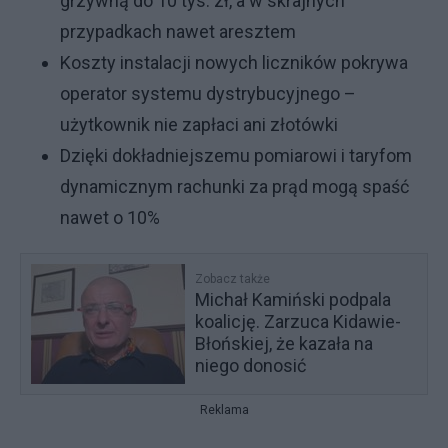
grzywną do 10 tys. zł, a w skrajnych
przypadkach nawet aresztem
Koszty instalacji nowych liczników pokrywa
operator systemu dystrybucyjnego –
użytkownik nie zapłaci ani złotówki
Dzięki dokładniejszemu pomiarowi i taryfom
dynamicznym rachunki za prąd mogą spaść
nawet o 10%
Zobacz także
Michał Kamiński podpala
koalicję. Zarzuca Kidawie-
Błońskiej, że kazała na
niego donosić
Reklama