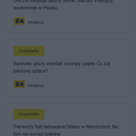
ORLEN świętuje ważny wynik. Sukces inwetycji
wodorowej w Płocku
Redakcja
Gospodarka
Rachunki grozy a pellet i pompy ciepła. Co się
bardziej opłaca?
Redakcja
Gospodarka
Pierwszy hub ładowania Orlenu w Niemczech. Na
tym nie koniec planów