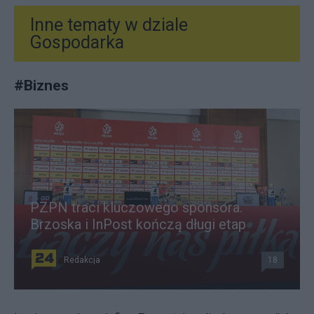
Inne tematy w dziale
Gospodarka
#
Biznes
PZPN traci kluczowego sponsora.
Brzoska i InPost kończą długi etap
Redakcja
18