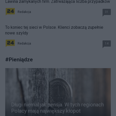
Lawina zamykanych firm. Zatrważająca liczba przypadków
Redakcja
31
To koniec tej sieci w Polsce. Klienci zobaczą zupełnie
nowe szyldy
Redakcja
14
#
Pieniądze
Długi niemal jak pensja. W tych regionach
Polacy mają największy kłopot