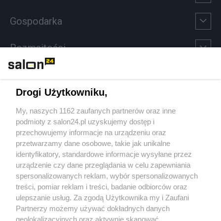
Gospodarka
Rozmaitości
Technologie
Drogi Użytkowniku,
Sport
My, naszych 1162 zaufanych partnerów oraz inne
podmioty z salon24.pl uzyskujemy dostęp i
Społeczeństwo
przechowujemy informacje na urządzeniu oraz
przetwarzamy dane osobowe, takie jak unikalne
Kultura
identyfikatory, standardowe informacje wysyłane przez
urządzenie czy dane przeglądania w celu zapewniania
spersonalizowanych reklam, wybór spersonalizowanych
treści, pomiar reklam i treści, badanie odbiorców oraz
ulepszanie usług. Za zgodą Użytkownika my i Zaufani
X
Facebook
Instagram
Youtube
Partnerzy możemy używać dokładnych danych
geolokalizacyjnych oraz aktywnie skanować