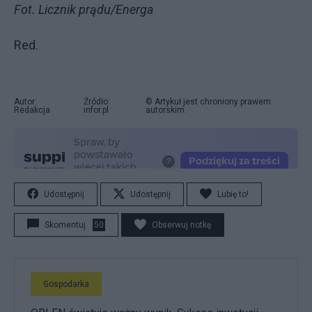
Fot. Licznik prądu/Energa
Red.
Autor:
Źródło:
© Artykuł jest chroniony prawem
Redakcja
infor.pl
autorskim.
Udostępnij
Udostępnij
Lubię to!
Skomentuj
50
Obserwuj notkę
Gospodarka