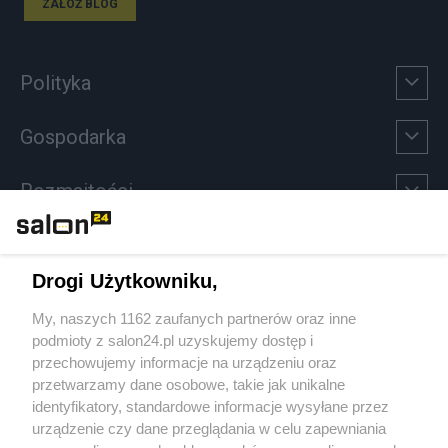
ZAŁÓŻ BLOG
Polityka
Gospodarka
Rozmaitości
Technologie
Drogi Użytkowniku,
Sport
My, naszych 1162 zaufanych partnerów oraz inne
podmioty z salon24.pl uzyskujemy dostęp i
Społeczeństwo
przechowujemy informacje na urządzeniu oraz
przetwarzamy dane osobowe, takie jak unikalne
Kultura
identyfikatory, standardowe informacje wysyłane przez
urządzenie czy dane przeglądania w celu zapewniania