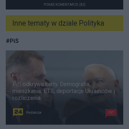
POKAŻ KOMENTARZE (82)
Inne tematy w dziale
Polityka
#
PiS
PiS odkrywa karty. Demografia,
mieszkania, ETS, deportacje Ukraińców i
rozliczenia
Redakcja
157