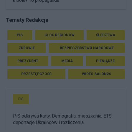
kibola? To propaganda"
Tematy Redakcja
PIS
GŁOS REGIONÓW
ŚLEDZTWA
ZDROWIE
BEZPIECZEŃSTWO NARODOWE
PREZYDENT
MEDIA
PIENIĄDZE
PRZESTĘPCZOŚĆ
WIDEO SALON24
PiS
PiS odkrywa karty. Demografia, mieszkania, ETS,
deportacje Ukraińców i rozliczenia