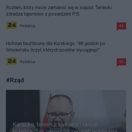
Rozłam, który może zamienić się w sojusz. Terlecki
zdradza tajemnice z posiedzeń PiS
Redakcja
89
Hofman bezlitosny dla Kurskiego. "48 godzin po
Smoleńsku liczył, których posłów wyciągnąć"
Redakcja
85
#
Rząd
Karaoke, basen z kulkami i tańce
hulańce. Tak resort "przepalał" publiczną