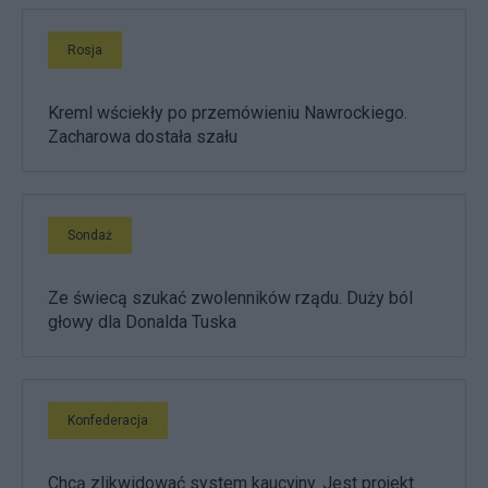
Rosja
Kreml wściekły po przemówieniu Nawrockiego.
Zacharowa dostała szału
Sondaż
Ze świecą szukać zwolenników rządu. Duży ból
głowy dla Donalda Tuska
Konfederacja
Chcą zlikwidować system kaucyjny. Jest projekt