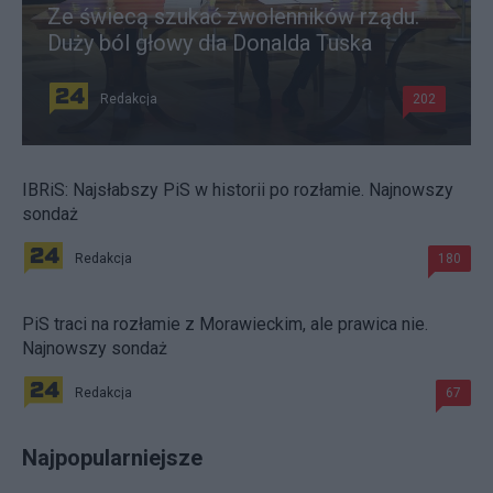
Ze świecą szukać zwolenników rządu.
Duży ból głowy dla Donalda Tuska
Redakcja
202
IBRiS: Najsłabszy PiS w historii po rozłamie. Najnowszy
sondaż
Redakcja
180
PiS traci na rozłamie z Morawieckim, ale prawica nie.
Najnowszy sondaż
Redakcja
67
Najpopularniejsze