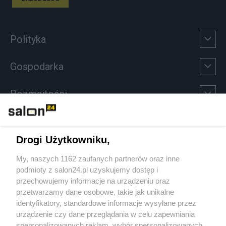
Polityka
Gospodarka
Rozmaitości
Technologie
Drogi Użytkowniku,
Sport
My, naszych 1162 zaufanych partnerów oraz inne
podmioty z salon24.pl uzyskujemy dostęp i
Społeczeństwo
przechowujemy informacje na urządzeniu oraz
przetwarzamy dane osobowe, takie jak unikalne
Kultura
identyfikatory, standardowe informacje wysyłane przez
urządzenie czy dane przeglądania w celu zapewniania
spersonalizowanych reklam, wybór spersonalizowanych