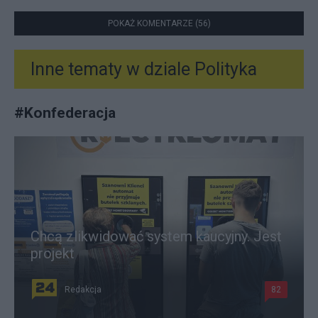
POKAŻ KOMENTARZE (56)
Inne tematy w dziale
Polityka
#
Konfederacja
Chcą zlikwidować system kaucyjny. Jest
projekt
Redakcja
82