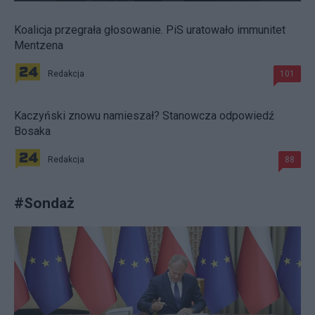
Koalicja przegrała głosowanie. PiS uratowało immunitet
Mentzena
Redakcja
101
Kaczyński znowu namieszał? Stanowcza odpowiedź
Bosaka
Redakcja
88
#
Sondaż