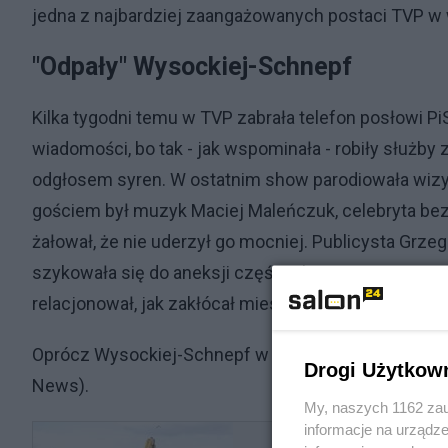
jedna z najbardziej zaangażowanych postaci TVP w
"Odpały" Wysockiej-Schnepf
Kilka tygodni temu w TVP zabrała telefon posłowi PiS
wiadomości, bo tak - jak wspominała - robiły służ
odgłosem syren. W ostatnim show parodiowała wiz
gościem był muzyk Maciej Maleńczuk, celebryta bez s
żałował, że nie uderzył go mocniej. Publicysta Grze
szykowała się do aneksji części Ukrainy - co po inw
relacjonował, jak zakłócał miesięcznice smoleńskie i
Oprócz Wysockiej-Schnepf w debacie o godzinie 20 p
Drogi Użytkow
News).
My, naszych 1162 zau
informacje na urządze