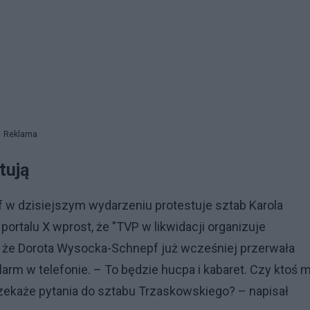
Reklama
stują
 w dzisiejszym wydarzeniu protestuje sztab Karola
ortalu X wprost, że "TVP w likwidacji organizuje
, że Dorota Wysocka-Schnepf już wcześniej przerwała
larm w telefonie. – To będzie hucpa i kabaret. Czy ktoś 
rzekaże pytania do sztabu Trzaskowskiego? – napisał