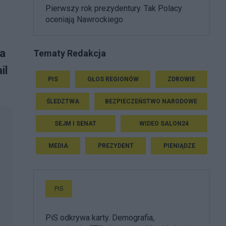
Pierwszy rok prezydentury. Tak Polacy
oceniają Nawrockiego
za
Tematy Redakcja
il
PIS
GŁOS REGIONÓW
ZDROWIE
ŚLEDZTWA
BEZPIECZEŃSTWO NARODOWE
SEJM I SENAT
WIDEO SALON24
MEDIA
PREZYDENT
PIENIĄDZE
PiS
PiS odkrywa karty. Demografia,