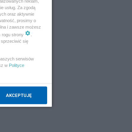
alizowanych reklam,
ie usług. Za zgodą
ych oraz aktywnie
watność, prosimy o
wolna i zawsze możesz
m rogu strony
.
sprzeciwić się
 naszych serwisów
esz w
Polityce
AKCEPTUJĘ