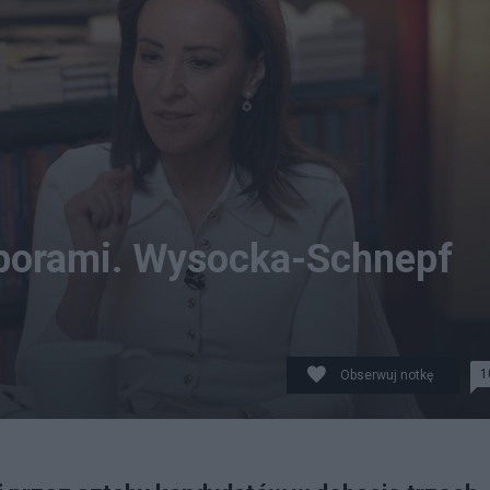
yborami. Wysocka-Schnepf
1
Obserwuj notkę