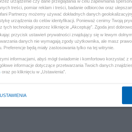
przez urządzenie czy dane przeglądania w celu zapewniania sperson
ych treści, pomiar reklam i treści, badanie odbiorców oraz ulepszan
Wiadomo, kto podpalił halę przy Marywilskiej
fani Partnerzy możemy używać dokładnych danych geolokalizacyjn
tykę urządzenia do celów identyfikacji. Ponieważ cenimy Twoją pry
z tych technologii poprzez kliknięcie „Akceptuję”. Zgoda jest dobro
ikając przycisk ustawień prywatności znajdujący się w lewym dolny
etwarzania danych nie wymagają zgody użytkownika, ale masz prawo 
. Preferencje będą miały zastosowania tylko na tej witrynie.
szymi informacjami, abyś mógł świadomie i komfortowo korzystać z
gółowe informacje dotyczące przetwarzania Twoich danych znajdzi
s
oraz po kliknięciu w „Ustawienia”.
USTAWIENIA