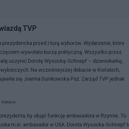
gwiazdą TVP
a prezydencka przed I turą wyborów. Wydarzenie, które
oczęciem wywołało burzę polityczną. Wszystko przez
batę uczynić Dorotę Wysocką-Schnepf – dziennikarkę,
wyborczych. Na wcześniejszej debacie w Końskich,
pojawiła się Joanna Dunikowska-Paź. Zarząd TVP jednak
Reklama
 prezydenta, by objąć funkcję ambasadora w Rzymie. To
uska m.in. ambasador w USA. Dorota Wysocka-Schnepf t