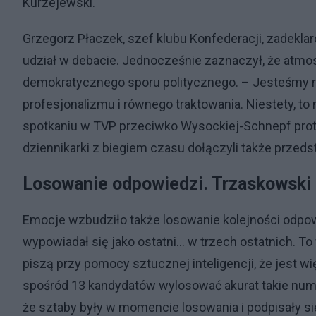
Kurzejewski.
Grzegorz Płaczek, szef klubu Konfederacji, zadekl
udział w debacie. Jednocześnie zaznaczył, że atm
demokratycznego sporu politycznego. – Jesteśmy ro
profesjonalizmu i równego traktowania. Niestety, to
spotkaniu w TVP przeciwko Wysockiej-Schnepf prot
dziennikarki z biegiem czasu dołączyli także przedst
Losowanie odpowiedzi. Trzaskowski 
Emocje wzbudziło także losowanie kolejności odpow
wypowiadał się jako ostatni... w trzech ostatnich. 
piszą przy pomocy sztucznej inteligencji, że jest w
spośród 13 kandydatów wylosować akurat takie nume
że sztaby były w momencie losowania i podpisały s