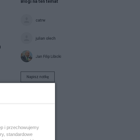
Blogi na ten temat
catrw
julian olech
h
Jan Filip Libicki
Napisz notkę
ęp i przechowujemy
ory, standardowe