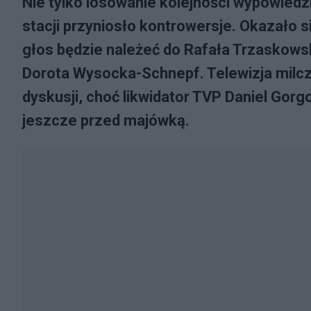
Nie tylko losowanie kolejności wypowied
stacji przyniosło kontrowersje. Okazało s
głos będzie należeć do Rafała Trzaskows
Dorota Wysocka-Schnepf. Telewizja milcz
dyskusji, choć likwidator TVP Daniel Gor
jeszcze przed majówką.