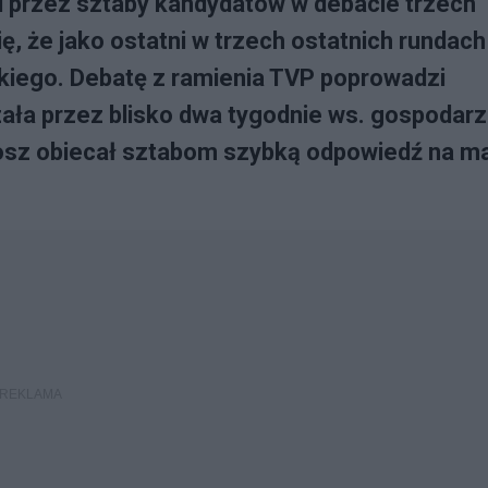
zi przez sztaby kandydatów w debacie trzech
ię, że jako ostatni w trzech ostatnich rundach
kiego. Debatę z ramienia TVP poprowadzi
ała przez blisko dwa tygodnie ws. gospodar
gosz obiecał sztabom szybką odpowiedź na ma