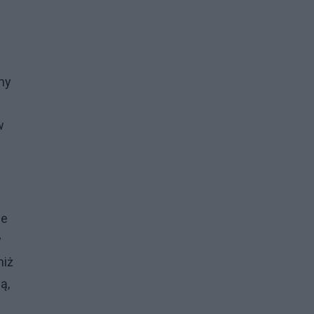
my
w
ie
y
niż
ą,