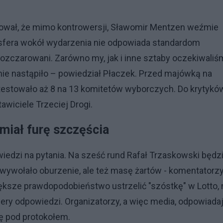
arował, że mimo kontrowersji, Sławomir Mentzen weźmie
osfera wokół wydarzenia nie odpowiada standardom
zczarowani. Zarówno my, jak i inne sztaby oczekiwaliś
 nie nastąpiło – powiedział Płaczek. Przed majówką na
estowało aż 8 na 13 komitetów wyborczych. Do krytykó
awiciele Trzeciej Drogi.
miał furę szczęścia
iedzi na pytania. Na sześć rund Rafał Trzaskowski będz
To wywołało oburzenie, ale też masę żartów - komentatorz
iększe prawdopodobieństwo ustrzelić "szóstkę" w Lotto, 
ry odpowiedzi. Organizatorzy, a więc media, odpowiadaj
ię pod protokołem.