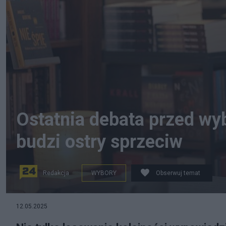
Ostatnia debata przed w
budzi ostry sprzeciw
Redakcja
WYBORY
Obserwuj temat
12.05.2025