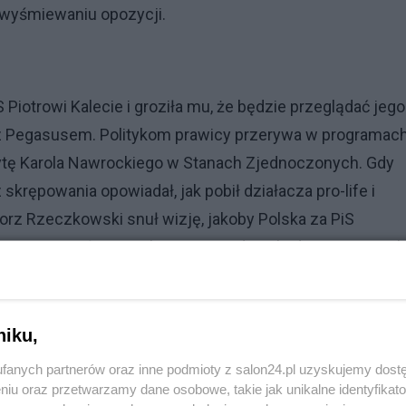
 wyśmiewaniu opozycji.
 Piotrowi Kalecie i groziła mu, że będzie przeglądać jego
by z Pegasusem. Politykom prawicy przerywa w programac
ytę Karola Nawrockiego w Stanach Zjednoczonych. Gdy
krępowania opowiadał, jak pobił działacza pro-life i
gorz Rzeczkowski snuł wizję, jakoby Polska za PiS
azji powtarzała rosyjska propaganda. Arkadiusz Szczurek
 drażnił się z policjantami.
ojawią się Radomir Wit (TVN24) i Piotr Witwicki (Polsat
niku,
fanych partnerów oraz inne podmioty z salon24.pl uzyskujemy dost
niu oraz przetwarzamy dane osobowe, takie jak unikalne identyfikat