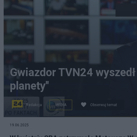
Gwiazdor TVN24 wyszedł z
planety"
Redakcja
MEDIA
Obserwuj temat
19.06.2025