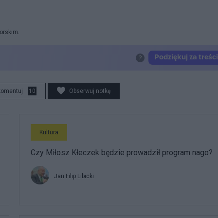
orskim.
komentuj
10
Obserwuj notkę
Kultura
Czy Miłosz Kłeczek będzie prowadził program nago?
Jan Filip Libicki