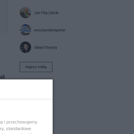
Jan Filip Libicki
"
wroclawskireporter
Układ Otwarty
Napisz notkę
ali
ęp i przechowujemy
ory, standardowe