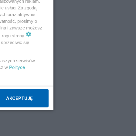
alizowanych reklam,
ie usług. Za zgodą
ych oraz aktywnie
watność, prosimy o
ywa
wolna i zawsze możesz
m rogu strony
.
sprzeciwić się
 naszych serwisów
esz w
Polityce
AKCEPTUJĘ