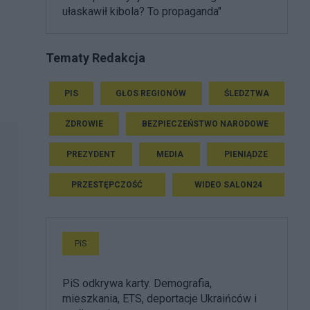
ułaskawił kibola? To propaganda"
Tematy Redakcja
PIS
GŁOS REGIONÓW
ŚLEDZTWA
ZDROWIE
BEZPIECZEŃSTWO NARODOWE
PREZYDENT
MEDIA
PIENIĄDZE
PRZESTĘPCZOŚĆ
WIDEO SALON24
PiS
PiS odkrywa karty. Demografia,
mieszkania, ETS, deportacje Ukraińców i