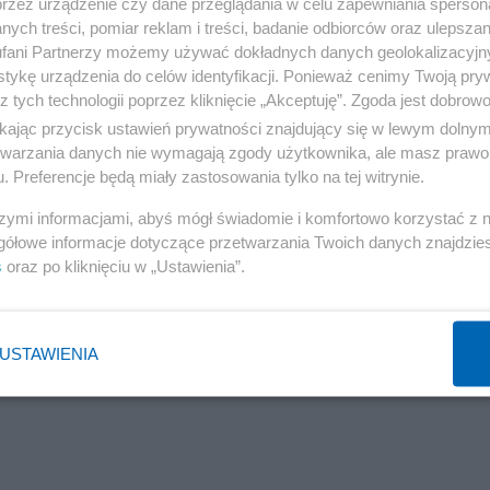
przez urządzenie czy dane przeglądania w celu zapewniania sperson
ych treści, pomiar reklam i treści, badanie odbiorców oraz ulepszan
fani Partnerzy możemy używać dokładnych danych geolokalizacyjn
y o zastosowaniu jednego z alternatywnych środków
tykę urządzenia do celów identyfikacji. Ponieważ cenimy Twoją pry
wyczaj decyduje się na poręczenie majątkowe, które b
z tych technologii poprzez kliknięcie „Akceptuję”. Zgoda jest dobro
 kontaktów z innymi osobami powiązanymi ze sprawą.
ikając przycisk ustawień prywatności znajdujący się w lewym dolny
etwarzania danych nie wymagają zgody użytkownika, ale masz prawo 
. Preferencje będą miały zastosowania tylko na tej witrynie.
szymi informacjami, abyś mógł świadomie i komfortowo korzystać z
ejczaka. Tusk traci swojego „Leppera”
gółowe informacje dotyczące przetwarzania Twoich danych znajdzi
s
oraz po kliknięciu w „Ustawienia”.
USTAWIENIA
Reklama