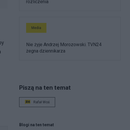
rozliczenia
Media
py
Nie żyje Andrzej Morozowski. TVN24
żegna dziennikarza
a
Piszą na ten temat
Rafał Woś
Blogi na ten temat