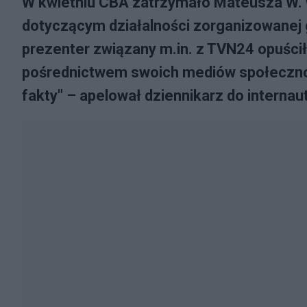
W kwietniu CBA zatrzymało Mateusza W.
dotyczącym działalności zorganizowanej 
prezenter związany m.in. z TVN24 opuści
pośrednictwem swoich mediów społeczno
fakty" – apelował dziennikarz do internau