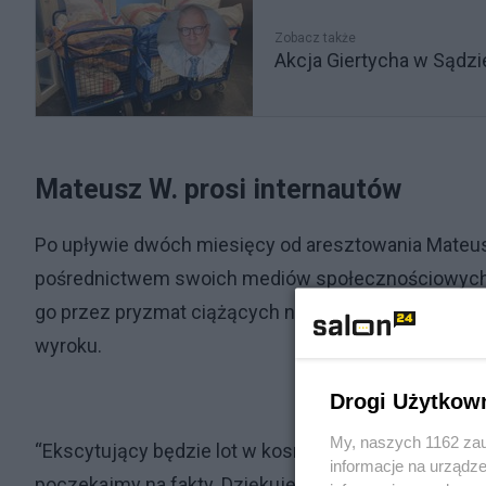
Zobacz także
Akcja Giertycha w Sądz
Mateusz W. prosi internautów
Po upływie dwóch miesięcy od aresztowania Mateus
pośrednictwem swoich mediów społecznościowych. Dz
go przez pryzmat ciążących na nim zarzutów, a z 
wyroku.
Drogi Użytkow
My, naszych 1162 zau
“Ekscytujący będzie lot w kosmos Polaka. Ja melduję
informacje na urządze
poczekajmy na fakty. Dziękuję za wsparcie” – napisa