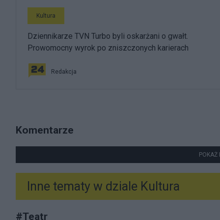
Kultura
Dziennikarze TVN Turbo byli oskarżani o gwałt.
Prowomocny wyrok po zniszczonych karierach
Redakcja
Komentarze
POKAŻ 
Inne tematy w dziale
Kultura
#
Teatr